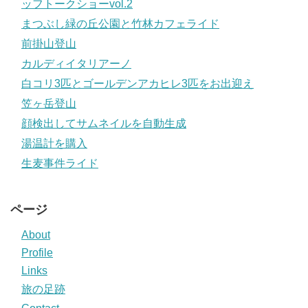
ッフトークショーvol.2
まつぶし緑の丘公園と竹林カフェライド
前掛山登山
カルディイタリアーノ
白コリ3匹とゴールデンアカヒレ3匹をお出迎え
笠ヶ岳登山
顔検出してサムネイルを自動生成
湯温計を購入
生麦事件ライド
ページ
About
Profile
Links
旅の足跡