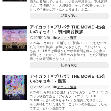
両方に参加しています。この日の登壇者は、下地紫野
さん、芹澤優さん、大川監督、そしてMC兼キャスト
として伊藤かな恵さんとなります。お二...
記事を読む
アイカツ！×プリパラ THE MOVIE -出会
いのキセキ！- 初日舞台挨拶
2025/10/29
アニメ・漫画
2025年10月10日、公開初日に新宿バルト9で行なわれ
た初日舞台挨拶に参加してきました。平日ということ
もあり、1回目は職場からの移動時間を鑑みると参加
が難しかったので、2回目のみ参加です。ただ2回目は
帰りが終電間際となってしまい...
記事を読む
アイカツ！×プリパラ THE MOVIE -出会
いのキセキ！- 鑑賞
2025/10/22
アニメ・漫画
2025年10月10日に公開されたアイカツ！とプリパラの
コラボ映画である「アイカツ！×プリパラ THE
MOVIE -出会いのキセキ！- 」を鑑賞してきました。
もう期待していた通りで、こういうのが見たかったん
ですよ！という感想です...