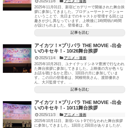
2025/11/8
アニメ・漫画
2025年11月01日、新宿ピカデリーで開催された舞台挨
拶に参加してきました。プロデューサートークショー
ということで、先日までのキャストが登壇する回とは
趣きが少し異なっています。上映後に1時間弱の時間
が設けられました。登壇者は、B...
記事を読む
アイカツ！×プリパラ THE MOVIE -出会
いのキセキ！- 10/26舞台挨拶
2025/11/4
アニメ・漫画
2025年10月26日、ユナイテッドシネマ豊洲で行なわれ
た舞台挨拶に参加してきました。上映後の方が色々な
お話を聴けるかと思い、1回目の方に参加していま
す。この日の登壇者は、関根明良さん、渡部優衣さ
ん、大川監督です。 ...
記事を読む
アイカツ！×プリパラ THE MOVIE -出会
いのキセキ！- 10/11舞台挨拶
2025/11/3
アニメ・漫画
2025年10月11日、新宿バルト9で行なわれた舞台挨拶
に参加してきました。1回目と2回目がありましたが、