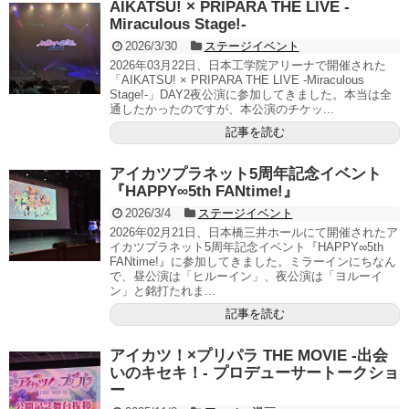
AIKATSU! × PRIPARA THE LIVE -
Miraculous Stage!-
2026/3/30
ステージイベント
2026年03月22日、日本工学院アリーナで開催された
「AIKATSU! × PRIPARA THE LIVE -Miraculous
Stage!-」DAY2夜公演に参加してきました。本当は全
通したかったのですが、本公演のチケッ...
記事を読む
アイカツプラネット5周年記念イベント
『HAPPY∞5th FANtime!』
2026/3/4
ステージイベント
2026年02月21日、日本橋三井ホールにて開催されたア
イカツプラネット5周年記念イベント『HAPPY∞5th
FANtime!』に参加してきました。ミラーインにちなん
で、昼公演は「ヒルーイン」、夜公演は「ヨルーイ
ン」と銘打たれま...
記事を読む
アイカツ！×プリパラ THE MOVIE -出会
いのキセキ！- プロデューサートークショ
ー