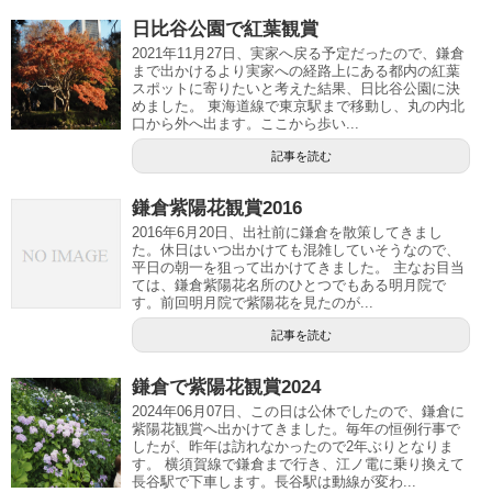
日比谷公園で紅葉観賞
2021年11月27日、実家へ戻る予定だったので、鎌倉
まで出かけるより実家への経路上にある都内の紅葉
スポットに寄りたいと考えた結果、日比谷公園に決
めました。 東海道線で東京駅まで移動し、丸の内北
口から外へ出ます。ここから歩い...
記事を読む
鎌倉紫陽花観賞2016
2016年6月20日、出社前に鎌倉を散策してきまし
た。休日はいつ出かけても混雑していそうなので、
平日の朝一を狙って出かけてきました。 主なお目当
ては、鎌倉紫陽花名所のひとつでもある明月院で
す。前回明月院で紫陽花を見たのが...
記事を読む
鎌倉で紫陽花観賞2024
2024年06月07日、この日は公休でしたので、鎌倉に
紫陽花観賞へ出かけてきました。毎年の恒例行事で
したが、昨年は訪れなかったので2年ぶりとなりま
す。 横須賀線で鎌倉まで行き、江ノ電に乗り換えて
長谷駅で下車します。長谷駅は動線が変わ...