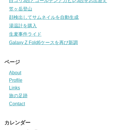
白コリ3匹とゴールデンアカヒレ3匹をお出迎え
笠ヶ岳登山
顔検出してサムネイルを自動生成
湯温計を購入
生麦事件ライド
Galaxy Z Fold6ケースを再び新調
ページ
About
Profile
Links
旅の足跡
Contact
カレンダー