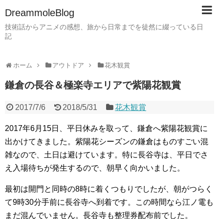
DreammoleBlog
技術話からアニメの感想、旅から日常までを徒然に綴っている日
記
ホーム
アウトドア
花木観賞
鎌倉の長谷＆極楽寺エリアで紫陽花観賞
2017/7/6
2018/5/31
花木観賞
2017年6月15日、平日休みを取って、鎌倉へ紫陽花観賞に
出かけてきました。紫陽花シーズンの鎌倉はものすごい混
雑なので、土日は避けています。特に長谷寺は、平日でさ
え入場待ちが発生するので、朝早く向かいました。
最初は開門と同時の8時に着くつもりでしたが、朝がつらく
て9時30分手前に長谷寺へ到着です。この時間なら江ノ電も
まだ混んでいません。長谷寺も整理券配布前でした。