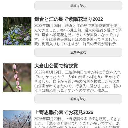
記事を読む
鎌倉と江の島で紫陽花巡り2022
2022年06月08日、鎌倉と江の島で紫陽花観賞を楽し
んできました。毎年6月上旬、週末の混雑を避けて平
日に鎌倉へ紫陽花を見に行くのが恒例になっていま
す。今年は長谷寺周辺と江の島を巡ってきました。
既に梅雨入りしていますが、前日の天気が晴れ予...
記事を読む
大倉山公園で梅観賞
2022年03月19日、三連休初日ですが特に予定を入れ
ていなかったので、大倉山公園へ梅を見に出かけて
きました。自宅から近い梅の名所を検索したら大倉
山公園が出てきたので、行き先に選びました。 朝の
うちは晴れ間も見えていたのですが、残念...
記事を読む
上野恩賜公園でお花見2026
2026年03月29日、上野恩賜公園で桜を観賞してきま
した。千鳥ヶ淵と併せて行くことが多いですが、あ
ちらはまだ三分咲きみたいですし、それでも開花宣