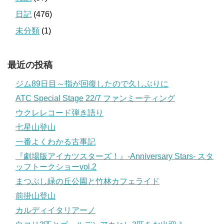
日記
(476)
未分類
(1)
最近の投稿
ジム89日目～指が回復したので久しぶりに
ATC Special Stage 22/7 ファンミーティング
ウクレレコード弾き語り
七星山登山
一番よくわかる古事記
『劇場版アイカツスターズ！』-Anniversary Stars- スタ
ッフトークショーvol.2
まつぶし緑の丘公園と竹林カフェライド
前掛山登山
カルディイタリアーノ