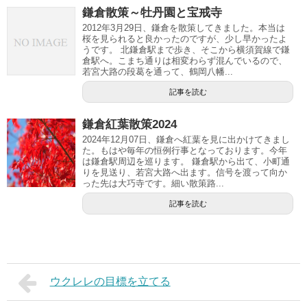
鎌倉散策～牡丹園と宝戒寺
2012年3月29日、鎌倉を散策してきました。本当は
桜を見られると良かったのですが、少し早かったよ
うです。 北鎌倉駅まで歩き、そこから横須賀線で鎌
倉駅へ。こまち通りは相変わらず混んでいるので、
若宮大路の段葛を通って、鶴岡八幡...
記事を読む
鎌倉紅葉散策2024
2024年12月07日、鎌倉へ紅葉を見に出かけてきまし
た。もはや毎年の恒例行事となっております。今年
は鎌倉駅周辺を巡ります。 鎌倉駅から出て、小町通
りを見送り、若宮大路へ出ます。信号を渡って向か
った先は大巧寺です。細い散策路...
記事を読む
ウクレレの目標を立てる