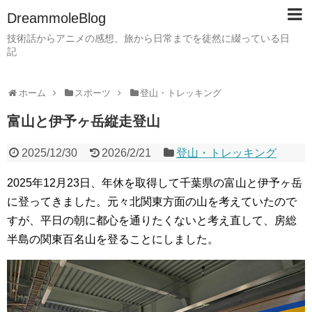
DreammoleBlog
技術話からアニメの感想、旅から日常までを徒然に綴っている日
記
ホーム
スポーツ
登山・トレッキング
富山と伊予ヶ岳縦走登山
2025/12/30
2026/2/21
登山・トレッキング
2025年12月23日、年休を取得して千葉県の富山と伊予ヶ岳
に登ってきました。元々北関東方面の山を考えていたので
すが、平日の朝に都心を通りたくないと考え直して、房総
半島の関東百名山を登ることにしました。