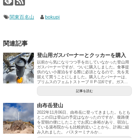
関東百名山
bokupi
関連記事
登山用ガスバーナーとクッカーを購入
以前から気になりつつ手を出していなかった登山用
ガスバーナーですが、ついに購入しました。食事提
供のない小屋泊をする際に必須となるので、先を見
据えて買うことにしました。購入したバーナーは、
プリムスのフェムトストーブ II P-116です。ガス...
記事を読む
由布岳登山
2022年11月06日、由布岳に登ってきました。もとも
とこの日は登山の予定はなかったのですが、復路便
を翌朝の便にしたことでお尻に余裕があり、宿泊し
ている湯布院からも比較的近いことから、計画に組
み入れました。 バスターミナルか...