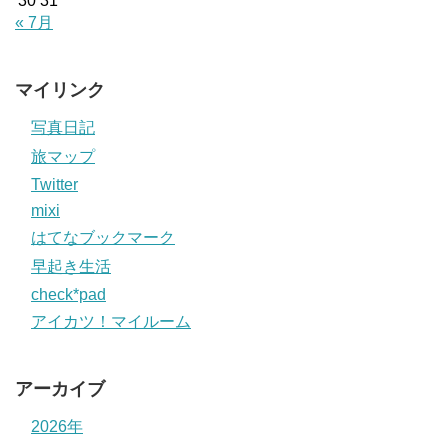
30
31
« 7月
マイリンク
写真日記
旅マップ
Twitter
mixi
はてなブックマーク
早起き生活
check*pad
アイカツ！マイルーム
アーカイブ
2026年