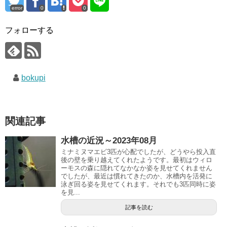
error
0
0
フォローする
bokupi
関連記事
水槽の近況～2023年08月
ミナミヌマエビ3匹が心配でしたが、どうやら投入直
後の壁を乗り越えてくれたようです。最初はウィロ
ーモスの森に隠れてなかなか姿を見せてくれません
でしたが、最近は慣れてきたのか、水槽内を活発に
泳ぎ回る姿を見せてくれます。それでも3匹同時に姿
を見...
記事を読む