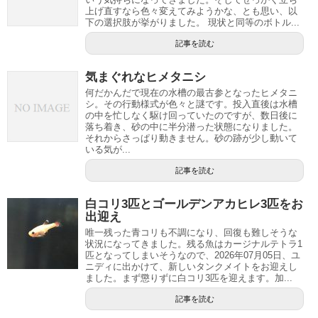
上げ直すなら色々変えてみようかな、とも思い、以
下の選択肢が挙がりました。 現状と同等のボトル...
記事を読む
気まぐれなヒメタニシ
何だかんだで現在の水槽の最古参となったヒメタニ
シ。その行動様式が色々と謎です。投入直後は水槽
の中を忙しなく駆け回っていたのですが、数日後に
落ち着き、砂の中に半分潜った状態になりました。
それからさっぱり動きません。砂の跡が少し動いて
いる気が...
記事を読む
白コリ3匹とゴールデンアカヒレ3匹をお
出迎え
唯一残った青コリも不調になり、回復も難しそうな
状況になってきました。残る魚はカージナルテトラ1
匹となってしまいそうなので、2026年07月05日、ユ
ニディに出かけて、新しいタンクメイトをお迎えし
ました。まず懲りずに白コリ3匹を迎えます。加...
記事を読む