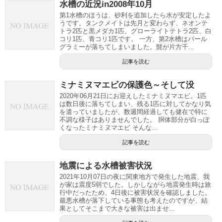
水槽の近況in2008年10月
第1水槽のほうは、砂利を追加したら水が安定したよ
うです。タンクメイトは先月と変わらず、ネオンテ
トラ2匹と黒メダカ1匹、グローライトテトラ2匹、白
コリ1匹、青コリ1匹です。 一方、第2水槽はパール
グラミーが落ちてしまいました。髭が片方千...
記事を読む
ミナミヌマエビの保護色～そして没
2020年06月21日にお迎えしたミナミヌマエビ。1匹
は数日後に落ちてしまい、残る1匹に対してかなり気
を遣っていましたが、数週間経過しても健在で特に
不調な様子はありませんでした。 胴体部分が白っぽ
くなったミナミヌマエビ そんな...
記事を読む
地震による水槽被害状況
2021年10月07日の夜に関東地方で発生した地震、我
が家は震度5弱でした。しかしながら地震発生時は旅
行中だったため、4日後に被害状況を確認しました。
最悪水槽が落下している事態も考えたのですが、結
果としてそこまで大きな被害は出ませ...