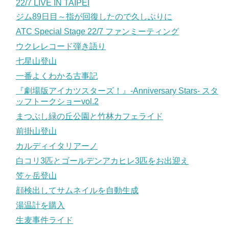
22/7 LIVE IN TAIPEI
ジム89日目～指が回復したので久しぶりに
ATC Special Stage 22/7 ファンミーティング
ウクレレコード弾き語り
七星山登山
一番よくわかる古事記
『劇場版アイカツスターズ！』-Anniversary Stars- スタ
ッフトークショーvol.2
まつぶし緑の丘公園と竹林カフェライド
前掛山登山
カルディイタリアーノ
白コリ3匹とゴールデンアカヒレ3匹をお出迎え
笠ヶ岳登山
顔検出してサムネイルを自動生成
湯温計を購入
生麦事件ライド