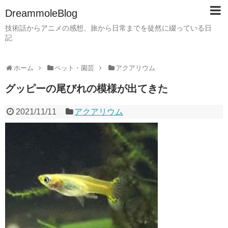
DreammoleBlog
技術話からアニメの感想、旅から日常までを徒然に綴っている日
記
ホーム
ペット・園芸
アクアリウム
グッピーの尾びれの模様が出てきた
2021/11/11
アクアリウム