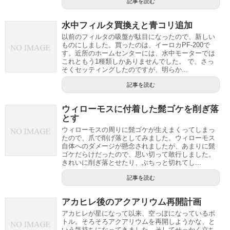
記事を読む
水中フィルタ買換えと青コリ追加
以前のフィルタの吸盤が駄目になったので、新しい
ものにしました。買ったのは、イーロカPF-200で
す。近所のホームセンターには、水中モーターでは
これともう1種類しかありませんでした。 で、さっ
そくセッティングしたのですが、明らか...
記事を読む
ウィローモスに付着した髭ゴケを削ぎ落
とす
ウィローモスの周りに髭ゴケが生えまくってしまっ
たので、爪で削げ落としてみました。ウィローモス
自体へのダメージが懸念されましたが、あまりに髭
ゴケだらけだったので、思い切って敢行しました。
きれいに削ぎ落とせたり、ぶちっと切れてし...
記事を読む
アカヒレ後のアクアリウム再開計画
アカヒレが星になって以来、空っぽになっているボ
トル。そろそろアクアリウムを再開しようかな、と
いう気持ちになってきました。そしてせっかく立ち