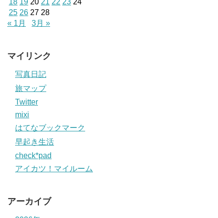
18
19
20
21
22
23
24
25
26
27
28
« 1月
3月 »
マイリンク
写真日記
旅マップ
Twitter
mixi
はてなブックマーク
早起き生活
check*pad
アイカツ！マイルーム
アーカイブ