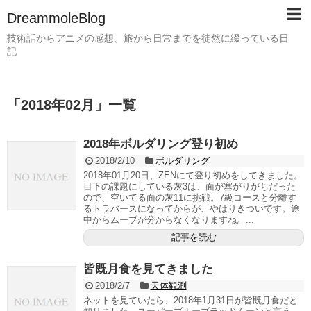
DreammoleBlog
技術話からアニメの感想、旅から日常までを徒然に綴っている日
記
「
2018年02月
」
一覧
2018年ボルダリング登り初め
2018/2/10
ボルダリング
2018年01月20日、ZENにて登り初めをしてきました。
目下の課題にしている灰3は、面が塞がりがちだった
ので、空いてる面の灰11に挑戦。7級コースと分離す
るトラバースになってからが、やはりきついです。途
中からムーブが分からなくなりますね。...
記事を読む
皆既月食を見てきました
2018/2/7
天体観測
ネットを見ていたら、2018年1月31日が皆既月食だと