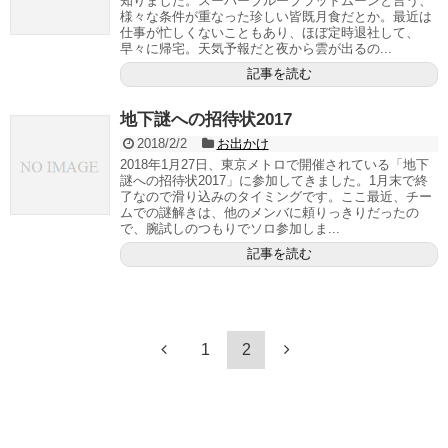
知りました。スーパーブルーブラッドムーンと言う、
様々な条件が重なった珍しい皆既月食だとか。最近は
仕事が忙しくないこともあり、ほぼ定時退社して、
早々に帰宅。天気予報だと夜から雲が出るの...
記事を読む
地下謎への招待状2017
2018/2/2
お出かけ
2018年1月27日、東京メトロで開催されている「地下
謎への招待状2017」に参加してきました。1月末で終
了なので滑り込みのタイミングです。ここ最近、チー
ムでの謎解きは、他のメンバに頼りっきりだったの
で、腕試しのつもりでソロ参加しま...
記事を読む
1
2