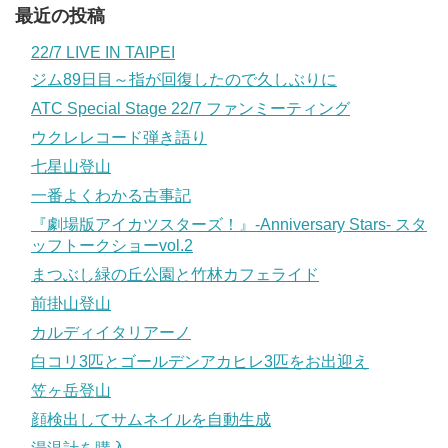
最近の投稿
22/7 LIVE IN TAIPEI
ジム89日目～指が回復したので久しぶりに
ATC Special Stage 22/7 ファンミーティング
ウクレレコード弾き語り
七星山登山
一番よくわかる古事記
『劇場版アイカツスターズ！』-Anniversary Stars- スタ
ッフトークショーvol.2
まつぶし緑の丘公園と竹林カフェライド
前掛山登山
カルディイタリアーノ
白コリ3匹とゴールデンアカヒレ3匹をお出迎え
笠ヶ岳登山
顔検出してサムネイルを自動生成