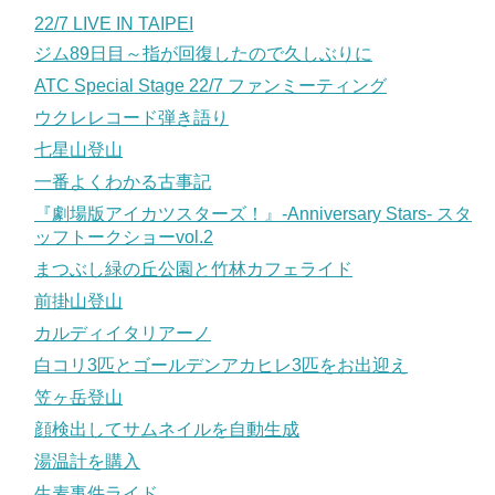
22/7 LIVE IN TAIPEI
ジム89日目～指が回復したので久しぶりに
ATC Special Stage 22/7 ファンミーティング
ウクレレコード弾き語り
七星山登山
一番よくわかる古事記
『劇場版アイカツスターズ！』-Anniversary Stars- スタ
ッフトークショーvol.2
まつぶし緑の丘公園と竹林カフェライド
前掛山登山
カルディイタリアーノ
白コリ3匹とゴールデンアカヒレ3匹をお出迎え
笠ヶ岳登山
顔検出してサムネイルを自動生成
湯温計を購入
生麦事件ライド