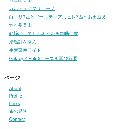
前掛山登山
カルディイタリアーノ
白コリ3匹とゴールデンアカヒレ3匹をお出迎え
笠ヶ岳登山
顔検出してサムネイルを自動生成
湯温計を購入
生麦事件ライド
Galaxy Z Fold6ケースを再び新調
ページ
About
Profile
Links
旅の足跡
Contact