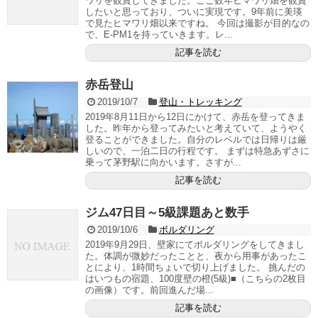
ワリを観賞してきました。ここ数年ヒマワリ畑を観賞
したいと思っており、ついに実現です。9年前に美瑛
で見たヒマワリ畑以来ですね。 今回は撮影が目的なの
で、E-PM1を持っていきます。レ...
記事を読む
赤岳登山
2019/10/7
登山・トレッキング
2019年8月11日から12日にかけて、赤岳を登ってきま
した。昨年から登ってみたいと考えていて、ようやく
登ることができました。自分のレベルでは日帰りは厳
しいので、一泊二日の行程です。 まずは特急あずさに
乗って茅野駅に向かいます。さすが...
記事を読む
ジム47日目～5級課題あと数手
2019/10/6
ボルダリング
2019年9月29日、壁家にてボルダリングをしてきまし
た。体調が微妙だったことと、夜から用事があったこ
とにより、1時間ちょいで切り上げました。 挑んだの
はいつもの宿題、100度壁の橙(5級)■（こちらの2枚目
の画像）です。前回進んだ場...
記事を読む