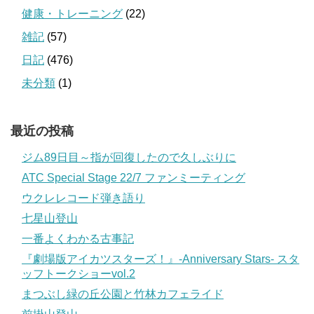
健康・トレーニング
(22)
雑記
(57)
日記
(476)
未分類
(1)
最近の投稿
ジム89日目～指が回復したので久しぶりに
ATC Special Stage 22/7 ファンミーティング
ウクレレコード弾き語り
七星山登山
一番よくわかる古事記
『劇場版アイカツスターズ！』-Anniversary Stars- スタ
ッフトークショーvol.2
まつぶし緑の丘公園と竹林カフェライド