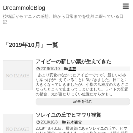
DreammoleBlog
技術話からアニメの感想、旅から日常までを徒然に綴っている日
記
「
2019年10月
」
一覧
アイビーの新しい葉が生えてきた
2019/10/10
園芸
あまり変化のなかったアイビーですが、新しい小さ
な葉っぱが生えていることに気づきました。日ごとに
大きくなっていきましたが、小指の爪程度の大きさに
なったところで止まってしまいました。ライトの配置
の都合、光が当たりにくい位置だからかもし...
記事を読む
ソレイユの丘でヒマワリ観賞
2019/10/8
花木観賞
2019年8月31日、横須賀にあるソレイユの丘で、ヒマ