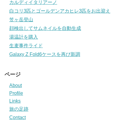
カルディイタリアーノ
白コリ3匹とゴールデンアカヒレ3匹をお出迎え
笠ヶ岳登山
顔検出してサムネイルを自動生成
湯温計を購入
生麦事件ライド
Galaxy Z Fold6ケースを再び新調
ページ
About
Profile
Links
旅の足跡
Contact