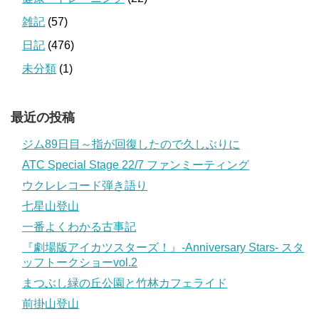
雑記
(57)
日記
(476)
未分類
(1)
最近の投稿
ジム89日目～指が回復したので久しぶりに
ATC Special Stage 22/7 ファンミーティング
ウクレレコード弾き語り
七星山登山
一番よくわかる古事記
『劇場版アイカツスターズ！』-Anniversary Stars- スタ
ッフトークショーvol.2
まつぶし緑の丘公園と竹林カフェライド
前掛山登山