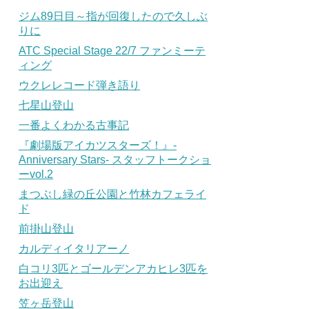
ジム89日目～指が回復したので久しぶ
りに
ATC Special Stage 22/7 ファンミーテ
ィング
ウクレレコード弾き語り
七星山登山
一番よくわかる古事記
『劇場版アイカツスターズ！』-
Anniversary Stars- スタッフトークショ
ーvol.2
まつぶし緑の丘公園と竹林カフェライ
ド
前掛山登山
カルディイタリアーノ
白コリ3匹とゴールデンアカヒレ3匹を
お出迎え
笠ヶ岳登山