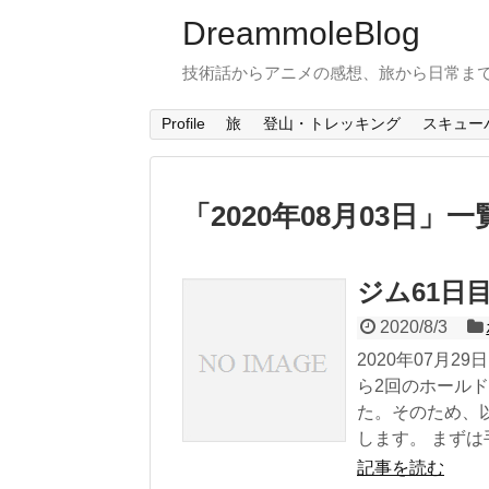
DreammoleBlog
技術話からアニメの感想、旅から日常ま
Profile
旅
登山・トレッキング
スキュー
「
2020年08月03日
」
一
ジム61日
2020/8/3
2020年07月
ら2回のホール
た。そのため、
します。 まずは手
記事を読む