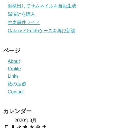
顔検出してサムネイルを自動生成
湯温計を購入
生麦事件ライド
Galaxy Z Fold6ケースを再び新調
ページ
About
Profile
Links
旅の足跡
Contact
カレンダー
2020年8月
日
月
火
水
木
金
土