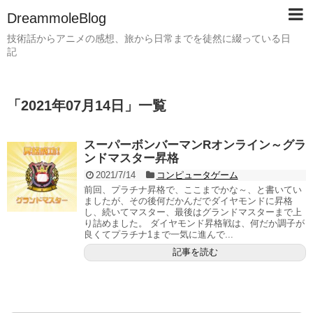
DreammoleBlog
技術話からアニメの感想、旅から日常までを徒然に綴っている日
記
「
2021年07月14日
」
一覧
スーパーボンバーマンRオンライン～グラ
ンドマスター昇格
2021/7/14
コンピュータゲーム
前回、プラチナ昇格で、ここまでかな～、と書いてい
ましたが、その後何だかんだでダイヤモンドに昇格
し、続いてマスター、最後はグランドマスターまで上
り詰めました。 ダイヤモンド昇格戦は、何だか調子が
良くてプラチナ1まで一気に進んで...
記事を読む