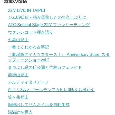
最近の投稿
22/7 LIVE IN TAIPEI
ジム89日目～指が回復したので久しぶりに
ATC Special Stage 22/7 ファンミーティング
ウクレレコード弾き語り
七星山登山
一番よくわかる古事記
『劇場版アイカツスターズ！』-Anniversary Stars- スタ
ッフトークショーvol.2
まつぶし緑の丘公園と竹林カフェライド
前掛山登山
カルディイタリアーノ
白コリ3匹とゴールデンアカヒレ3匹をお出迎え
笠ヶ岳登山
顔検出してサムネイルを自動生成
湯温計を購入