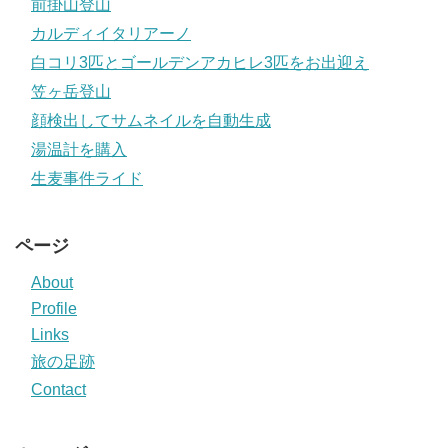
前掛山登山
カルディイタリアーノ
白コリ3匹とゴールデンアカヒレ3匹をお出迎え
笠ヶ岳登山
顔検出してサムネイルを自動生成
湯温計を購入
生麦事件ライド
ページ
About
Profile
Links
旅の足跡
Contact