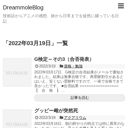
DreammoleBlog
技術話からアニメの感想、旅から日常までを徒然に綴っている日
記
「
2022年03月19日
」
一覧
G検定～その3（合否発表）
2022/3/19
資格・勉強
2022年03月17日、G検定の合否結果がメールで通知さ
れました。結果は無事合格です。再受験割引があると
はいえ、安くない受験料ですので、一発で合格できて
良かったです。 ■合否結果 =================
【 合 格 】 ...
記事を読む
グッピー雌が突然死
2022/3/19
アクアリウム
2022年03月16日、朝の餌やりの時点では特に異常のな