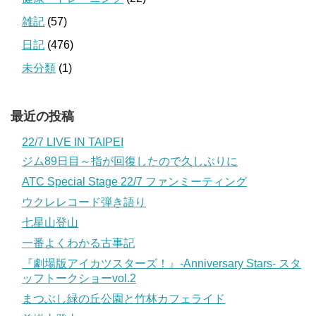
雑記
(57)
日記
(476)
未分類
(1)
最近の投稿
22/7 LIVE IN TAIPEI
ジム89日目～指が回復したので久しぶりに
ATC Special Stage 22/7 ファンミーティング
ウクレレコード弾き語り
七星山登山
一番よくわかる古事記
『劇場版アイカツスターズ！』-Anniversary Stars- スタ
ッフトークショーvol.2
まつぶし緑の丘公園と竹林カフェライド