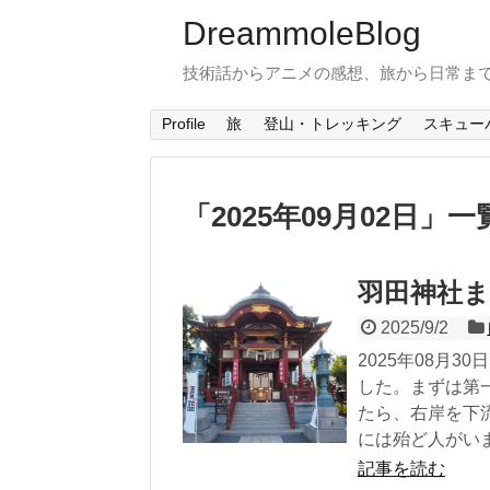
DreammoleBlog
技術話からアニメの感想、旅から日常ま
Profile
旅
登山・トレッキング
スキュー
「
2025年09月02日
」
一
羽田神社
2025/9/2
2025年08月
した。まずは第
たら、右岸を下
には殆ど人がいま
記事を読む