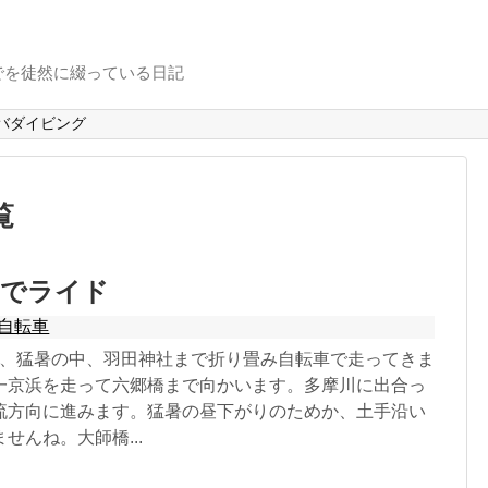
でを徒然に綴っている日記
バダイビング
覧
までライド
自転車
30日、猛暑の中、羽田神社まで折り畳み自転車で走ってきま
一京浜を走って六郷橋まで向かいます。多摩川に出合っ
流方向に進みます。猛暑の昼下がりのためか、土手沿い
せんね。大師橋...