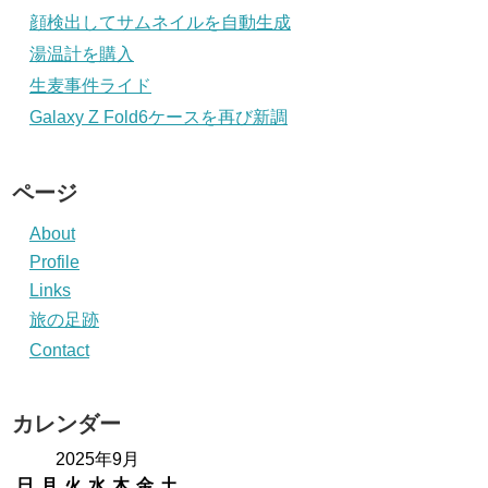
顔検出してサムネイルを自動生成
湯温計を購入
生麦事件ライド
Galaxy Z Fold6ケースを再び新調
ページ
About
Profile
Links
旅の足跡
Contact
カレンダー
2025年9月
日
月
火
水
木
金
土