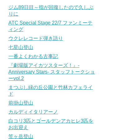
ジム89日目～指が回復したので久しぶ
りに
ATC Special Stage 22/7 ファンミーテ
ィング
ウクレレコード弾き語り
七星山登山
一番よくわかる古事記
『劇場版アイカツスターズ！』-
Anniversary Stars- スタッフトークショ
ーvol.2
まつぶし緑の丘公園と竹林カフェライ
ド
前掛山登山
カルディイタリアーノ
白コリ3匹とゴールデンアカヒレ3匹を
お出迎え
笠ヶ岳登山