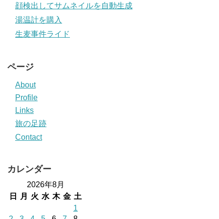
顔検出してサムネイルを自動生成
湯温計を購入
生麦事件ライド
ページ
About
Profile
Links
旅の足跡
Contact
カレンダー
2026年8月
日
月
火
水
木
金
土
1
2
3
4
5
6
7
8