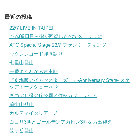
最近の投稿
22/7 LIVE IN TAIPEI
ジム89日目～指が回復したので久しぶりに
ATC Special Stage 22/7 ファンミーティング
ウクレレコード弾き語り
七星山登山
一番よくわかる古事記
『劇場版アイカツスターズ！』-Anniversary Stars- スタ
ッフトークショーvol.2
まつぶし緑の丘公園と竹林カフェライド
前掛山登山
カルディイタリアーノ
白コリ3匹とゴールデンアカヒレ3匹をお出迎え
笠ヶ岳登山