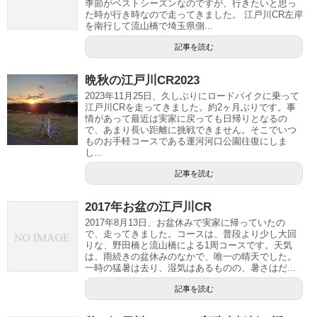
季節がベストシーズンなのですが、行きたいと思っ
た時が行き時なので走ってきました。 江戸川CR左岸
を南行して流山橋で埼玉県側...
記事を読む
晩秋の江戸川CR2023
2023年11月25日、久しぶりにロードバイクに乗って
江戸川CRを走ってきました。約2ヶ月ぶりです。事
情があって最近は実家に戻っても日帰りとなるの
で、あまり長い距離に挑戦できません。そこでいつ
ものお手軽コースである運河河口公園往復にしま
し...
記事を読む
2017年お盆の江戸川CR
2017年8月13日、お盆休みで実家に帰っていたの
で、走ってきました。コースは、普段より少し大回
りな、野田橋と流山橋による1周コースです。天気
は、雨続きの盆休みのなかで、唯一の晴天でした。
一時の猛暑は去り、湿気はあるものの、暑さはだ...
記事を読む