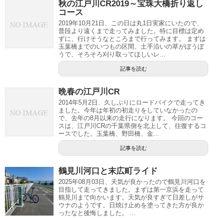
秋の江戸川CR2019～宝珠大橋折り返し
コース
2019年10月21日、この日は丸1日実家にいたので、
普段より遠くまで走ってみました。特に目標は定め
ずに、行けそうなところまで行ってみます。 まずは
玉葉橋までのいつもの区間、土手沿いの草がぼうぼ
うで、そろそろ刈り取ってほしいレ...
記事を読む
晩春の江戸川CR
2014年5月2日、久しぶりにロードバイクで走ってき
ました。今年は年初の初走りをしていなかったの
で、去年の8月以来の走行になります。 今回のコー
スは、江戸川CRの千葉県側を北上して、往復するコ
ースでした。玉葉橋、野田橋、金...
記事を読む
鶴見川河口と末広町ライド
2025年08月03日、天気が良かったので鶴見川河口を
目指して走ってきました。まずは第一京浜を走って
鶴見川まで向かいます。天気が良すぎて日差しがサ
ウナのようです。日焼け止めを塗ってきた方が良か
ったなと後悔しました。 ...