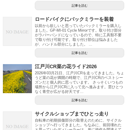
記事を読む
ロードバイクにバックミラーを装着
以前から欲しいと思っていたバックミラーを購入し
ました。GP-MI-01 Cycle Mirrorです。取り付け部分
がラバーバンドになっているので、特に工具類不要
で取り付け可能です。取り付け部位は悩みました
が、ハンドル部分にしました。 ...
記事を読む
江戸川CR菜の花ライド2026
2026年03月21日、江戸川CRを走ってきました。ちょ
うど菜の花が満開の時期で、江戸川CRのベストシー
ズンだと個人的に思っています。 さっそくいつもの
場所から江戸川CRに入って北へ進みます。雲ひとつ
なく青空が広がる好天です...
記事を読む
サイクルショップまでひとっ走り
自転車の初期損傷部分の取替えのために、サイクル
ショップへ行ってきました。ちなみに、前回壊れた
と思っていたディレーラーは、単に操作を間違えて