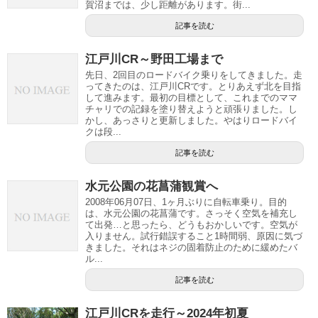
賀沼までは、少し距離があります。街...
記事を読む
江戸川CR～野田工場まで
先日、2回目のロードバイク乗りをしてきました。走
ってきたのは、江戸川CRです。とりあえず北を目指
して進みます。最初の目標として、これまでのママ
チャリでの記録を塗り替えようと頑張りました。し
かし、あっさりと更新しました。やはりロードバイ
クは段...
記事を読む
水元公園の花菖蒲観賞へ
2008年06月07日、1ヶ月ぶりに自転車乗り。目的
は、水元公園の花菖蒲です。さっそく空気を補充し
て出発…と思ったら、どうもおかしいです。空気が
入りません。試行錯誤すること1時間弱、原因に気づ
きました。それはネジの固着防止のために緩めたバ
ル...
記事を読む
江戸川CRを走行～2024年初夏