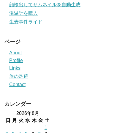
顔検出してサムネイルを自動生成
湯温計を購入
生麦事件ライド
ページ
About
Profile
Links
旅の足跡
Contact
カレンダー
2026年8月
日
月
火
水
木
金
土
1