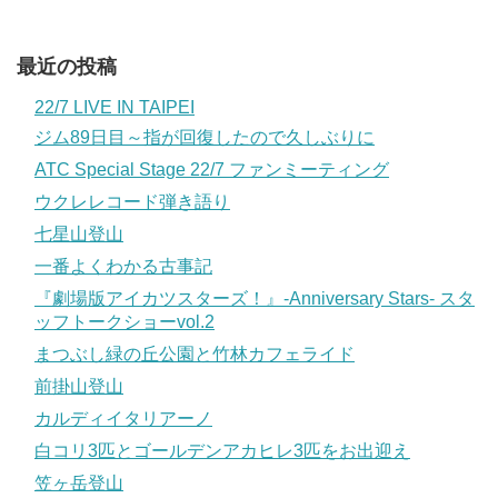
最近の投稿
22/7 LIVE IN TAIPEI
ジム89日目～指が回復したので久しぶりに
ATC Special Stage 22/7 ファンミーティング
ウクレレコード弾き語り
七星山登山
一番よくわかる古事記
『劇場版アイカツスターズ！』-Anniversary Stars- スタ
ッフトークショーvol.2
まつぶし緑の丘公園と竹林カフェライド
前掛山登山
カルディイタリアーノ
白コリ3匹とゴールデンアカヒレ3匹をお出迎え
笠ヶ岳登山