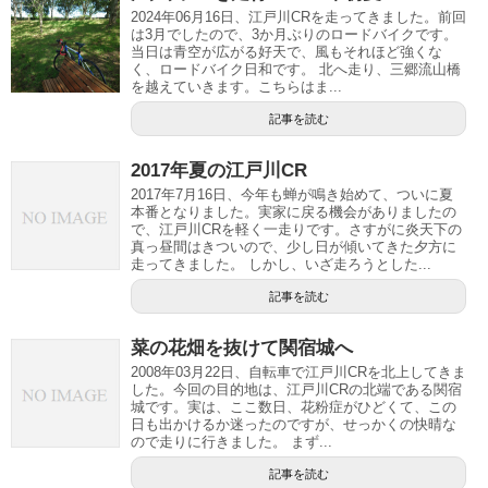
2024年06月16日、江戸川CRを走ってきました。前回
は3月でしたので、3か月ぶりのロードバイクです。
当日は青空が広がる好天で、風もそれほど強くな
く、ロードバイク日和です。 北へ走り、三郷流山橋
を越えていきます。こちらはま...
記事を読む
2017年夏の江戸川CR
2017年7月16日、今年も蝉が鳴き始めて、ついに夏
本番となりました。実家に戻る機会がありましたの
で、江戸川CRを軽く一走りです。さすがに炎天下の
真っ昼間はきついので、少し日が傾いてきた夕方に
走ってきました。 しかし、いざ走ろうとした...
記事を読む
菜の花畑を抜けて関宿城へ
2008年03月22日、自転車で江戸川CRを北上してきま
した。今回の目的地は、江戸川CRの北端である関宿
城です。実は、ここ数日、花粉症がひどくて、この
日も出かけるか迷ったのですが、せっかくの快晴な
ので走りに行きました。 まず...
記事を読む