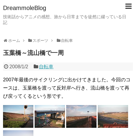
DreammoleBlog
技術話からアニメの感想、旅から日常までを徒然に綴っている日
記
ホーム
スポーツ
自転車
玉葉橋～流山橋で一周
2008/1/2
自転車
2007年最後のサイクリングに出かけてきました。今回のコ
ースは、玉葉橋を渡って反対岸へ行き、流山橋を渡って再
び戻ってくるという形です。