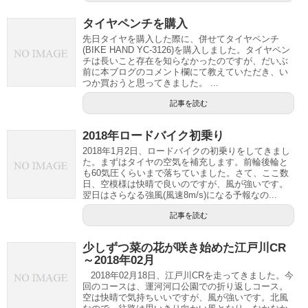
タイヤペンチを購入
先日タイヤを購入した際に、併せてタイヤペンチ
(BIKE HAND YC-3126)を購入しました。タイヤペン
チは長いこと存在を知らなかったのですが、だいぶ
前に本ブログのコメント欄にて教えていただき、い
つか買おうと思ってきました。 ...
記事を読む
2018年ロードバイク初乗り
2018年1月2日、ロードバイクの初乗りをしてきまし
た。まずはタイヤの空気を補充します。前輪後輪と
も60気圧くらいまで落ちていました。さて、ここ数
日、空模様は快晴で良いのですが、風が強いです。
翌日はさらなる強風(風速8m/s)になる予報なの...
記事を読む
少しずつ菜の花が咲き始めた江戸川CR
～2018年02月
2018年02月18日、江戸川CRを走ってきました。今
回のコースは、運河河口公園での折り返しコース。
空は快晴で気持ちいいですが、風が強いです。北風