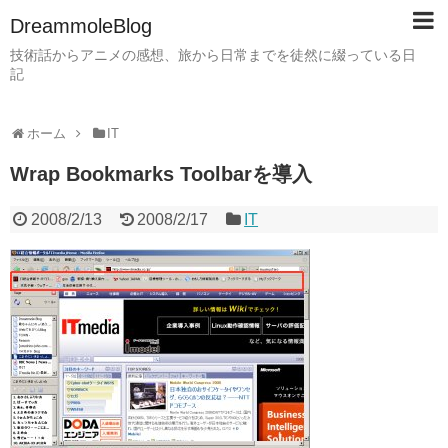
DreammoleBlog
技術話からアニメの感想、旅から日常までを徒然に綴っている日
記
ホーム
IT
Wrap Bookmarks Toolbarを導入
2008/2/13
2008/2/17
IT