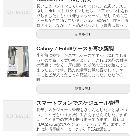
長いことログインしていなかったな、と思い、久し
ぶりにHotmailにログインしたら、「アカウントを作
成しました」という嫌なメッセージ。そして案の定
メールが全て消えていましたorz。確かに、数ヶ月間
ログインしなかったら消されるという警告は知っ...
記事を読む
Galaxy Z Fold6ケースを再び新調
半年前に交換したスマホケースですが、壊れてしま
ったので新しく買い換えました。これは製品の耐性
の問題ではなく、床に置いた状態で自分が踏んでし
まったせいです。踏んだ瞬間に嫌な音がして、ケー
スにヒビが入ったことを確認しました。ただその
時...
記事を読む
スマートフォンでスケジュール管理
長年、スケジュール管理をきちんとしたいと思いつ
つ、これぞという方法に出合えませんでした。まず
は、これまでの方法を振り返ってみます。 最初は、
PDA(Zaurus)のスケジューラだったと思います。こ
れは結構長続きしましたが、PDAは常に...