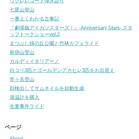
ウクレレコード弾き語り
七星山登山
一番よくわかる古事記
『劇場版アイカツスターズ！』-Anniversary Stars- スタ
ッフトークショーvol.2
まつぶし緑の丘公園と竹林カフェライド
前掛山登山
カルディイタリアーノ
白コリ3匹とゴールデンアカヒレ3匹をお出迎え
笠ヶ岳登山
顔検出してサムネイルを自動生成
湯温計を購入
生麦事件ライド
ページ
About