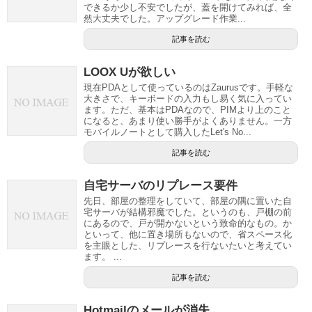
できるか少し不安でしたが、蓋を開けてみれば、全
然大丈夫でした。アップグレード作業...
記事を読む
LOOX Uが欲しい
現在PDAとして使っているのはZaurusです。手軽な
大きさで、キーボードの入力もし易く気に入ってい
ます。ただ、基本はPDAなので、PIMより上のこと
になると、あまり使い勝手がよくありません。一方
モバイルノートとして購入したLet's No...
記事を読む
自宅サーバのリプレース要件
先日、部屋の整理をしていて、部屋の隅に置いた自
宅サーバが結構邪魔でした。というのも、戸棚の前
にあるので、戸が開かないという致命的なもの。か
といって、他に置き場所もないので、省スペース化
を主眼とした、リプレースを行ないたいと考えてい
ます。 ...
記事を読む
Hotmailのメールが消失