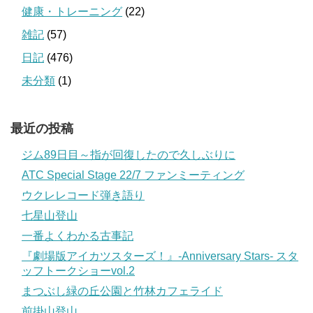
健康・トレーニング
(22)
雑記
(57)
日記
(476)
未分類
(1)
最近の投稿
ジム89日目～指が回復したので久しぶりに
ATC Special Stage 22/7 ファンミーティング
ウクレレコード弾き語り
七星山登山
一番よくわかる古事記
『劇場版アイカツスターズ！』-Anniversary Stars- スタ
ッフトークショーvol.2
まつぶし緑の丘公園と竹林カフェライド
前掛山登山