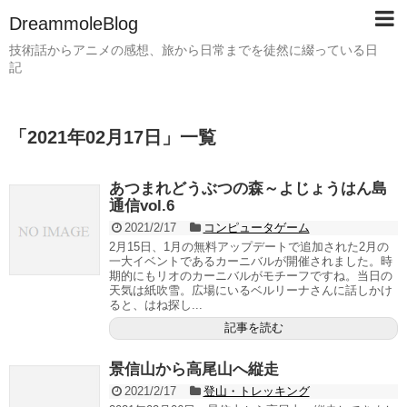
DreammoleBlog
技術話からアニメの感想、旅から日常までを徒然に綴っている日
記
「
2021年02月17日
」
一覧
あつまれどうぶつの森～よじょうはん島
通信vol.6
2021/2/17
コンピュータゲーム
2月15日、1月の無料アップデートで追加された2月の
一大イベントであるカーニバルが開催されました。時
期的にもリオのカーニバルがモチーフですね。当日の
天気は紙吹雪。広場にいるベルリーナさんに話しかけ
ると、はね探し...
記事を読む
景信山から高尾山へ縦走
2021/2/17
登山・トレッキング