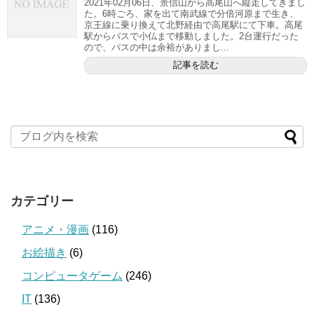
2021年02月06日、景信山から高尾山へ縦走してきまし
た。6時ごろ、家を出て南武線で分倍河原まで生き、
京王線に乗り換えて北野経由で高尾駅にて下車。高尾
駅からバスで小仏まで移動しました。2台運行だった
ので、バスの中は余裕がありまし...
記事を読む
カテゴリー
アニメ・漫画
(116)
お絵描き
(6)
コンピュータゲーム
(246)
IT
(136)