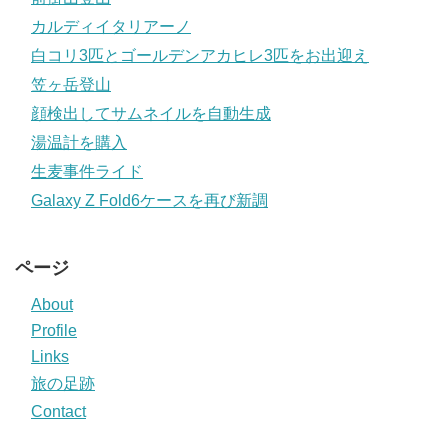
カルディイタリアーノ
白コリ3匹とゴールデンアカヒレ3匹をお出迎え
笠ヶ岳登山
顔検出してサムネイルを自動生成
湯温計を購入
生麦事件ライド
Galaxy Z Fold6ケースを再び新調
ページ
About
Profile
Links
旅の足跡
Contact