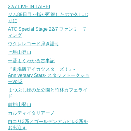
22/7 LIVE IN TAIPEI
ジム89日目～指が回復したので久しぶ
りに
ATC Special Stage 22/7 ファンミーテ
ィング
ウクレレコード弾き語り
七星山登山
一番よくわかる古事記
『劇場版アイカツスターズ！』-
Anniversary Stars- スタッフトークショ
ーvol.2
まつぶし緑の丘公園と竹林カフェライ
ド
前掛山登山
カルディイタリアーノ
白コリ3匹とゴールデンアカヒレ3匹を
お出迎え