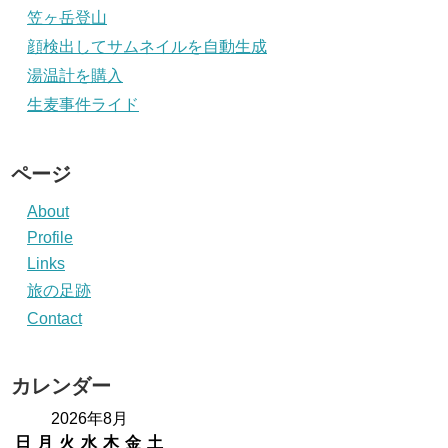
笠ヶ岳登山
顔検出してサムネイルを自動生成
湯温計を購入
生麦事件ライド
ページ
About
Profile
Links
旅の足跡
Contact
カレンダー
2026年8月
日
月
火
水
木
金
土