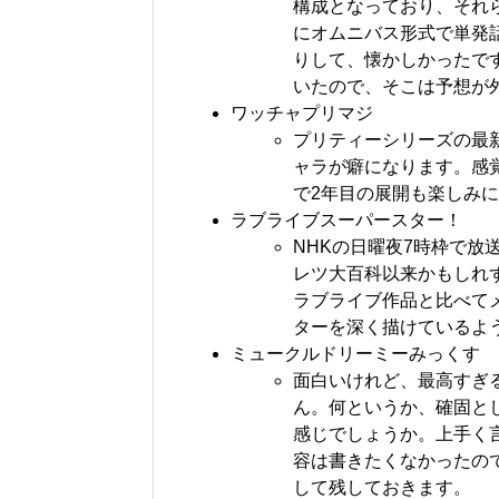
構成となっており、それ
にオムニバス形式で単発話
りして、懐かしかったで
いたので、そこは予想が
ワッチャプリマジ
プリティーシリーズの最
ャラが癖になります。感
で2年目の展開も楽しみ
ラブライブスーパースター！
NHKの日曜夜7時枠で
レツ大百科以来かもしれ
ラブライブ作品と比べて
ターを深く描けているよ
ミュークルドリーミーみっくす
面白いけれど、最高すぎ
ん。何というか、確固と
感じでしょうか。上手く
容は書きたくなかったの
して残しておきます。