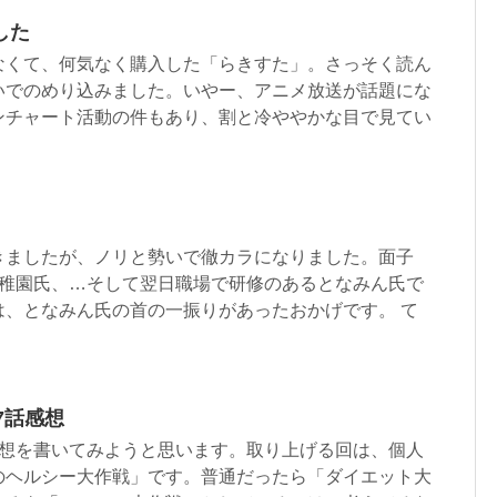
した
なくて、何気なく購入した「らきすた」。さっそく読ん
いでのめり込みました。いやー、アニメ放送が話題にな
ンチャート活動の件もあり、割と冷ややかな目で見てい
きましたが、ノリと勢いで徹カラになりました。面子
だ幼稚園氏、…そして翌日職場で研修のあるとなみん氏で
は、となみん氏の首の一振りがあったおかげです。 て
37話感想
感想を書いてみようと思います。取り上げる回は、個人
のヘルシー大作戦」です。普通だったら「ダイエット大