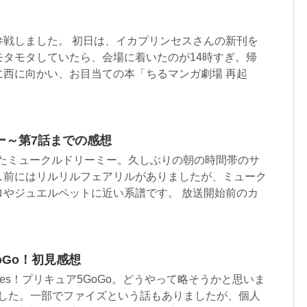
参戦しました。 初日は、イカプリンセスさんの新刊を
モタモタしていたら、会場に着いたのが14時すぎ。帰
に西に向かい、お目当ての本「ちるマンガ劇場 再起
ー～第7話までの感想
まったミュークルドリーミー。久しぶりの朝の時間帯のサ
し前にはリルリルフェアリルがありましたが、ミューク
ロやジュエルペットに近い系譜です。 放送開始前のカ
oGo！初見感想
es！プリキュア5GoGo。どうやって略そうかと思いま
ました。一部でファイズという話もありましたが、個人