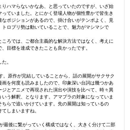
まりハマらないかなあ、と思っていたのですが、いざ始
マっていました。とにかく登場人物が個性豊かで皆生き
確なポジションがあるので、掛け合いがテンポよく、見
。トロプリ勢は動いていることで、魅力がマシマシで
ところでは、ご都合主義的な解決方法ではなく、考えに
で、目標を達成できたことも良かったです。
した。
ます。原作が完結していることから、話の展開がサクサク
漫画を何度も読みましたので、印象深い台詞は幾つかあ
ージとアニメで再現された演出や演技を比べて、時々異
ういう解釈、となります。アマプラの対象になっていま
そちらで追いかけています。先の展開は知っているの
けてしまいますね。
の話が最後に繋がっていく構成ではなく、大きく分けて二部