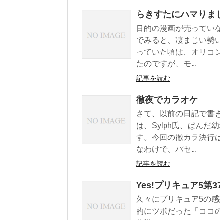
らきすたにハマりま
目的の漫画が売ってい
でみると、凄まじい勢
っていた頃は、オリコ
たのですが、モ...
記事を読む
徹夜でカラオケ
さて、以前の日記で書
は、Sylph氏、ぱん
す。今回の徹カラ決行
なわけで、パセ...
記事を読む
Yes!プリキュア5第
久々にプリキュア5の
的にツボだった「ココ