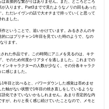
らは直接的な繋がりはありません。また、ところどころ
が入ります。Part3までで見たようなノリの回もあった
す。ただレイヴンの話で大オチまで持っていくと思って
外れました。
新作ということで、追いかけています。みるきさんのキ
覚的にはプリチャン1年目を見ていた時のようで、なの
になります。
放送された作品です。この時間にアニメを見るのは、キテ
ず、そのため何度かリアタイを逃しました。これまでの
メインキャラクターの人数が少なく、その分各キャラク
うに感じました。
る1年目と比べると、パワーダウンした感覚は否めませ
した軸がない状態で1年目の焼き直しをしているような
言語化できていないかもしれません。あまり否定的な内
ですが、わりと長く感じ続けていたことなので、メモと