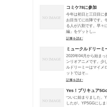
コミケ78に参加
今年は初日と三日目に
お目当てに出陣です。
る人が八割です。早々
編」をゲットし...
記事を読む
ミュークルドリーミ
2020年04月から始
ンリオアニメです。少
ルドリーミーはマイメ
ットではそ...
記事を読む
Yes！プリキュア5G
ついに始まりました、Y
したが、YP5GGにし