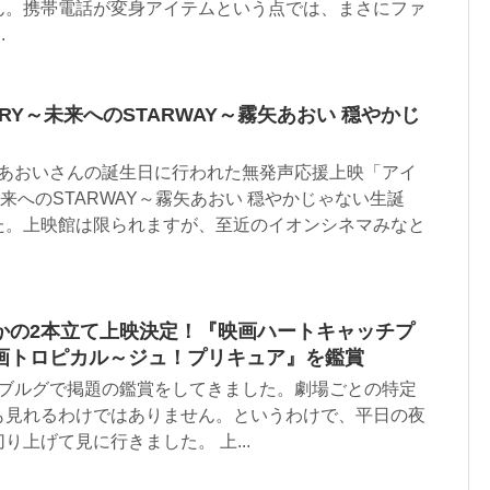
ん。携帯電話が変身アイテムという点では、まさにファ
.
TORY～未来へのSTARWAY～霧矢あおい 穏やかじ
、霧矢あおいさんの誕生日に行われた無発声応援上映「アイ
Y～未来へのSTARWAY～霧矢あおい 穏やかじゃない生誕
た。上映館は限られますが、至近のイオンシネマみなと
かの2本立て上映決定！『映画ハートキャッチプ
画トロピカル～ジュ！プリキュア』を鑑賞
、横浜ブルグで掲題の鑑賞をしてきました。劇場ごとの特定
も見れるわけではありません。というわけで、平日の夜
り上げて見に行きました。 上...