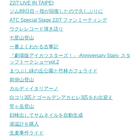
22/7 LIVE IN TAIPEI
ジム89日目～指が回復したので久しぶりに
ATC Special Stage 22/7 ファンミーティング
ウクレレコード弾き語り
七星山登山
一番よくわかる古事記
『劇場版アイカツスターズ！』-Anniversary Stars- スタ
ッフトークショーvol.2
まつぶし緑の丘公園と竹林カフェライド
前掛山登山
カルディイタリアーノ
白コリ3匹とゴールデンアカヒレ3匹をお出迎え
笠ヶ岳登山
顔検出してサムネイルを自動生成
湯温計を購入
生麦事件ライド