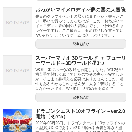
おねがいマイメロディ～夢の国の大冒険
先日のクラブイベントの帰りにヨドバシへ寄ったさ
い、勢いで買ってしまったのが、この「おねがいマ
イメロディ～夢の国の大冒険」です。いわゆるキャ
ラゲーですね。ここ最近は、有名作品しか買ってい
ないので、こういうゲームは久しぶりです。 ...
記事を読む
スーパーマリオ 3Dワールド ＋ フューリ
ーワールド～3Dワールド星3つ
WORLD9(スター)の攻略を再開しました。W9-2が結
構苦手で難しく感じていたのでその先が不安でした
が、そこまで身構える必要はありませんでした。相
性もあるのかもしれませんが、大きく苦戦すること
はなかったです。W9-9は、大砲の玉を踏んで...
記事を読む
ドラゴンクエスト10オフライン～ver2.0
開始（その5）
2023年05月26日、ドラゴンクエスト10オフラインの
大型拡張DLCであるver2.0「眠れる勇者と導きの盟