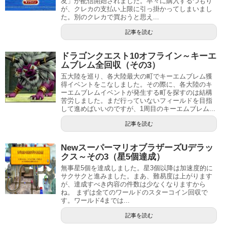
友」が配信開始されました。早々に購入するつもり
が、クレカの支払い上限に引っ掛かってしまいまし
た。別のクレカで買おうと思え...
記事を読む
ドラゴンクエスト10オフライン～キーエ
ムブレム全回収（その3）
五大陸を巡り、各大陸最大の町でキーエムブレム獲
得イベントをこなしました。その際に、各大陸のキ
ーエムブレムイベントが発生する町を探すのは結構
苦労しました。まだ行っていないフィールドを目指
して進めばいいのですが、1周目のキーエムブレム...
記事を読む
NewスーパーマリオブラザーズUデラッ
クス～その3（星5個達成）
無事星5個を達成しました。星3個以降は加速度的に
サクサクと進みました。まあ、難易度は上がります
が、達成すべき内容の件数は少なくなりますから
ね。 まずは全てのワールドのスターコイン回収で
す。ワールド4までは...
記事を読む