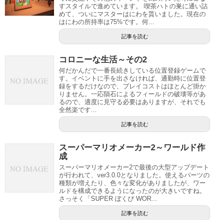
すスタイルで進めています。 喫茶ハトの巣に通い詰
めて、ついにマスターはにわを貰いました。現在の
はにわの所持率は75%です。何...
記事を読む
コロニーな生活～その2
何だかんだで一番長続きしている位置登録ゲームで
す。イベントに手を出さなければ、通勤時に位置登
録をするだけなので、プレイコストはほとんど掛か
りません。一応隕石によるフィールドの破壊等があ
るので、適度に見守る必要はありますが、それでも
全然楽です...
記事を読む
スーパーマリオメーカー2～ワールド作
成
スーパーマリオメーカー2で最後の大型アップデート
が行われて、ver3.0.0となりました。使えるパーツの
種類が増えたり、色々な変化がありましたが、ワー
ルドを構成できるようになったのが大きいですね。
さっそく「SUPER ぼくぴ WOR...
記事を読む