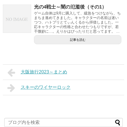
光の4戦士～闇の氾濫後（その1）
ゲーム自体は9月に購入して、緩急をつけながら、ち
まちま進めてきました。キャラクターの名前は迷い
つつ、ハトプリとてぃんくるから拝借しました。一
応キャラクターの性格と合わせたつもりですが、若
干微妙に…。えりかはぴったりだと思ってます。 ...
記事を読む
大阪旅行2023～まとめ
スキーのワイヤーロック