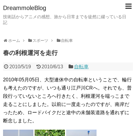
DreammoleBlog
技術話からアニメの感想、旅から日常までを徒然に綴っている日
記
ホーム
スポーツ
自転車
春の利根運河を走行
2010/5/19
2010/6/13
自転車
2010年05月05日、大型連休中の自転車ということで、輪行
も考えたのですが、いつも通り江戸川CRへ。それでも、普
段行っていないところへ行きたく、利根運河を端っこまで
走ることにしました。以前に一度走ったのですが、南岸だ
ったため、ロードバイクだと途中の未舗装道路を通れずに
断念しました。