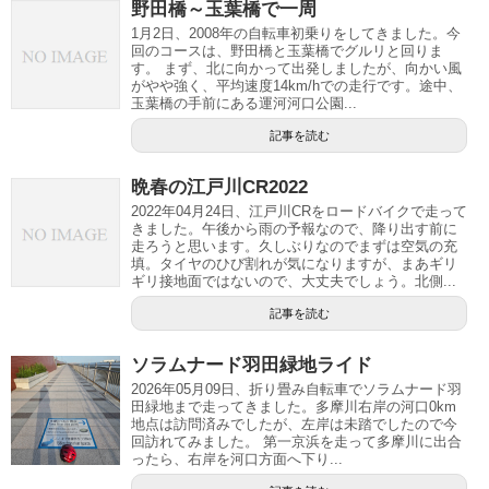
野田橋～玉葉橋で一周
1月2日、2008年の自転車初乗りをしてきました。今
回のコースは、野田橋と玉葉橋でグルリと回りま
す。 まず、北に向かって出発しましたが、向かい風
がやや強く、平均速度14km/hでの走行です。途中、
玉葉橋の手前にある運河河口公園...
記事を読む
晩春の江戸川CR2022
2022年04月24日、江戸川CRをロードバイクで走って
きました。午後から雨の予報なので、降り出す前に
走ろうと思います。久しぶりなのでまずは空気の充
填。タイヤのひび割れが気になりますが、まあギリ
ギリ接地面ではないので、大丈夫でしょう。北側...
記事を読む
ソラムナード羽田緑地ライド
2026年05月09日、折り畳み自転車でソラムナード羽
田緑地まで走ってきました。多摩川右岸の河口0km
地点は訪問済みでしたが、左岸は未踏でしたので今
回訪れてみました。 第一京浜を走って多摩川に出合
ったら、右岸を河口方面へ下り...