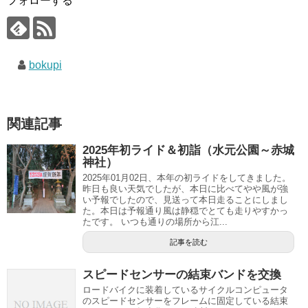
フォローする
bokupi
関連記事
2025年初ライド＆初詣（水元公園～赤城
神社）
2025年01月02日、本年の初ライドをしてきました。
昨日も良い天気でしたが、本日に比べてやや風が強
い予報でしたので、見送って本日走ることにしまし
た。本日は予報通り風は静穏でとても走りやすかっ
たです。 いつも通りの場所から江...
記事を読む
スピードセンサーの結束バンドを交換
ロードバイクに装着しているサイクルコンピュータ
のスピードセンサーをフレームに固定している結束