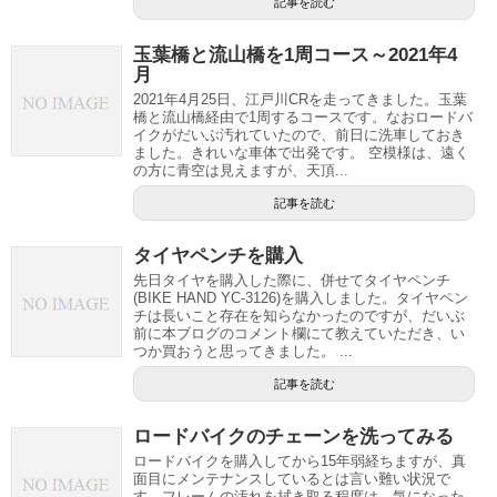
記事を読む
玉葉橋と流山橋を1周コース～2021年4
月
2021年4月25日、江戸川CRを走ってきました。玉葉
橋と流山橋経由で1周するコースです。なおロードバ
イクがだいぶ汚れていたので、前日に洗車しておき
ました。きれいな車体で出発です。 空模様は、遠く
の方に青空は見えますが、天頂...
記事を読む
タイヤペンチを購入
先日タイヤを購入した際に、併せてタイヤペンチ
(BIKE HAND YC-3126)を購入しました。タイヤペン
チは長いこと存在を知らなかったのですが、だいぶ
前に本ブログのコメント欄にて教えていただき、い
つか買おうと思ってきました。 ...
記事を読む
ロードバイクのチェーンを洗ってみる
ロードバイクを購入してから15年弱経ちますが、真
面目にメンテナンスしているとは言い難い状況で
す。フレームの汚れを拭き取る程度は、気になった