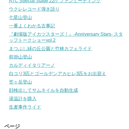
ATC Special Stage 22/7 ファンミーティング
ウクレレコード弾き語り
七星山登山
一番よくわかる古事記
『劇場版アイカツスターズ！』-Anniversary Stars- スタ
ッフトークショーvol.2
まつぶし緑の丘公園と竹林カフェライド
前掛山登山
カルディイタリアーノ
白コリ3匹とゴールデンアカヒレ3匹をお出迎え
笠ヶ岳登山
顔検出してサムネイルを自動生成
湯温計を購入
生麦事件ライド
ページ