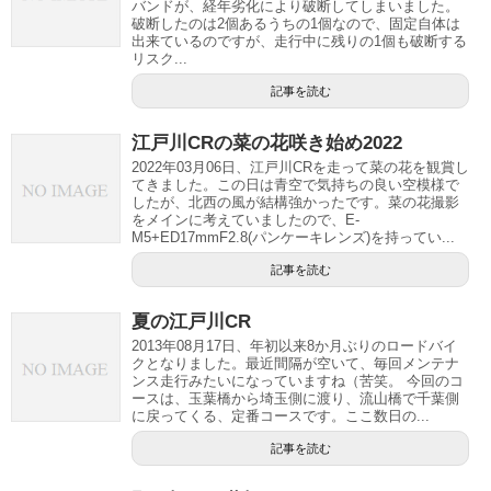
バンドが、経年劣化により破断してしまいました。
破断したのは2個あるうちの1個なので、固定自体は
出来ているのですが、走行中に残りの1個も破断する
リスク...
記事を読む
江戸川CRの菜の花咲き始め2022
2022年03月06日、江戸川CRを走って菜の花を観賞し
てきました。この日は青空で気持ちの良い空模様で
したが、北西の風が結構強かったです。菜の花撮影
をメインに考えていましたので、E-
M5+ED17mmF2.8(パンケーキレンズ)を持ってい...
記事を読む
夏の江戸川CR
2013年08月17日、年初以来8か月ぶりのロードバイ
クとなりました。最近間隔が空いて、毎回メンテナ
ンス走行みたいになっていますね（苦笑。 今回のコ
ースは、玉葉橋から埼玉側に渡り、流山橋で千葉側
に戻ってくる、定番コースです。ここ数日の...
記事を読む