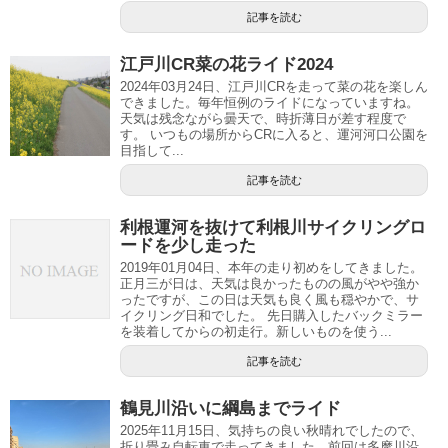
記事を読む
江戸川CR菜の花ライド2024
2024年03月24日、江戸川CRを走って菜の花を楽しん
できました。毎年恒例のライドになっていますね。
天気は残念ながら曇天で、時折薄日が差す程度で
す。 いつもの場所からCRに入ると、運河河口公園を
目指して...
記事を読む
利根運河を抜けて利根川サイクリングロ
ードを少し走った
2019年01月04日、本年の走り初めをしてきました。
正月三が日は、天気は良かったものの風がやや強か
ったですが、この日は天気も良く風も穏やかで、サ
イクリング日和でした。 先日購入したバックミラー
を装着してからの初走行。新しいものを使う...
記事を読む
鶴見川沿いに綱島までライド
2025年11月15日、気持ちの良い秋晴れでしたので、
折り畳み自転車で走ってきました。前回は多摩川沿