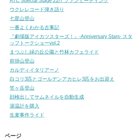
ATC Special Stage 22/7 ファンミーティング
ウクレレコード弾き語り
七星山登山
一番よくわかる古事記
『劇場版アイカツスターズ！』-Anniversary Stars- スタ
ッフトークショーvol.2
まつぶし緑の丘公園と竹林カフェライド
前掛山登山
カルディイタリアーノ
白コリ3匹とゴールデンアカヒレ3匹をお出迎え
笠ヶ岳登山
顔検出してサムネイルを自動生成
湯温計を購入
生麦事件ライド
ページ