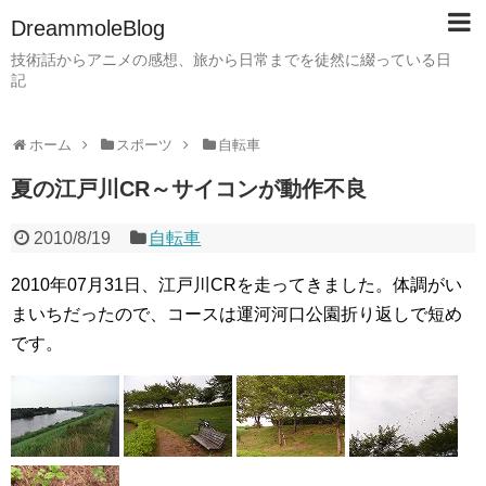
DreammoleBlog
技術話からアニメの感想、旅から日常までを徒然に綴っている日
記
ホーム
スポーツ
自転車
夏の江戸川CR～サイコンが動作不良
2010/8/19
自転車
2010年07月31日、江戸川CRを走ってきました。体調がい
まいちだったので、コースは運河河口公園折り返しで短め
です。