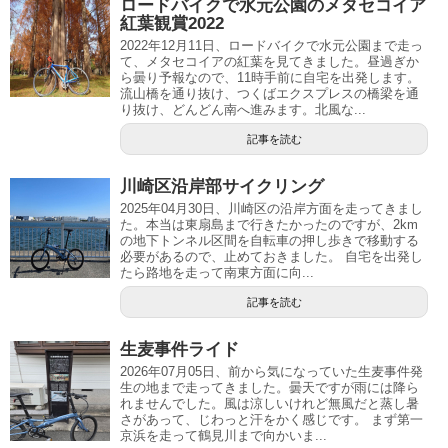
ロードバイクで水元公園のメタセコイア
紅葉観賞2022
2022年12月11日、ロードバイクで水元公園まで走っ
て、メタセコイアの紅葉を見てきました。昼過ぎか
ら曇り予報なので、11時手前に自宅を出発します。
流山橋を通り抜け、つくばエクスプレスの橋梁を通
り抜け、どんどん南へ進みます。北風な...
記事を読む
川崎区沿岸部サイクリング
2025年04月30日、川崎区の沿岸方面を走ってきまし
た。本当は東扇島まで行きたかったのですが、2km
の地下トンネル区間を自転車の押し歩きで移動する
必要があるので、止めておきました。 自宅を出発し
たら路地を走って南東方面に向...
記事を読む
生麦事件ライド
2026年07月05日、前から気になっていた生麦事件発
生の地まで走ってきました。曇天ですが雨には降ら
れませんでした。風は涼しいけれど無風だと蒸し暑
さがあって、じわっと汗をかく感じです。 まず第一
京浜を走って鶴見川まで向かいま...