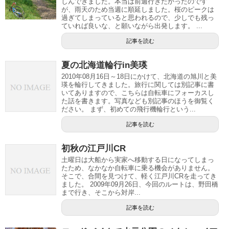
しんできました。本当は前週行きたかったのです
が、雨天のため当週に順延しました。桜のピークは
過ぎてしまっていると思われるので、少しでも残っ
ていれば良いな、と願いながら出発します。 ...
記事を読む
夏の北海道輪行in美瑛
2010年08月16日～18日にかけて、北海道の旭川と美
瑛を輪行してきました。旅行に関しては別記事に書
いてありますので、こちらは自転車にフォーカスし
た話を書きます。写真なども別記事のほうを御覧く
ださい。 まず、初めての飛行機輪行という...
記事を読む
初秋の江戸川CR
土曜日は大船から実家へ移動する日になってしまっ
たため、なかなか自転車に乗る機会がありません。
そこで、合間を見つけて、軽く江戸川CRを走ってき
ました。 2009年09月26日、今回のルートは、野田橋
まで行き、そこから対岸...
記事を読む