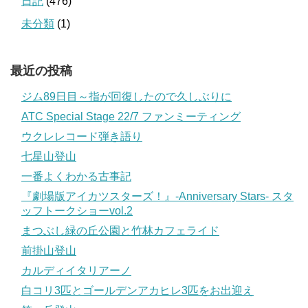
日記
(476)
未分類
(1)
最近の投稿
ジム89日目～指が回復したので久しぶりに
ATC Special Stage 22/7 ファンミーティング
ウクレレコード弾き語り
七星山登山
一番よくわかる古事記
『劇場版アイカツスターズ！』-Anniversary Stars- スタ
ッフトークショーvol.2
まつぶし緑の丘公園と竹林カフェライド
前掛山登山
カルディイタリアーノ
白コリ3匹とゴールデンアカヒレ3匹をお出迎え