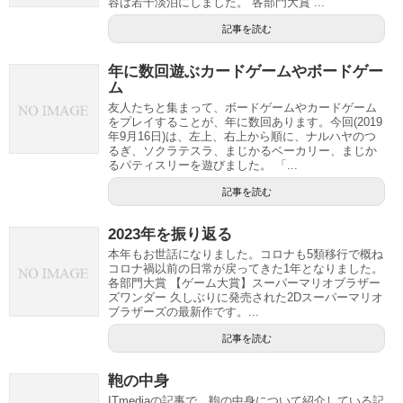
容は若干淡泊にしました。 各部門大賞 ...
記事を読む
年に数回遊ぶカードゲームやボードゲー
ム
友人たちと集まって、ボードゲームやカードゲーム
をプレイすることが、年に数回あります。今回(2019
年9月16日)は、左上、右上から順に、ナルハヤのつ
るぎ、ソクラテスラ、まじかるベーカリー、まじか
るパティスリーを遊びました。 「...
記事を読む
2023年を振り返る
本年もお世話になりました。コロナも5類移行で概ね
コロナ禍以前の日常が戻ってきた1年となりました。
各部門大賞 【ゲーム大賞】スーパーマリオブラザー
ズワンダー 久しぶりに発売された2Dスーパーマリオ
ブラザーズの最新作です。...
記事を読む
鞄の中身
ITmediaの記事で、鞄の中身について紹介している記