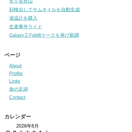
笠ヶ岳登山
顔検出してサムネイルを自動生成
湯温計を購入
生麦事件ライド
Galaxy Z Fold6ケースを再び新調
ページ
About
Profile
Links
旅の足跡
Contact
カレンダー
2026年8月