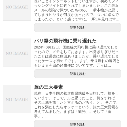
長いことインターネットしていますが、初めてフィ
ッシングサイトに釣られてしまいました。ここ最近
メールの段階で気づいたものの、一瞬本物かと思っ
てしまうヒヤリが何度かあったので、ついに踏んで
しまったか、という感じですね。 URLを見ればす...
記事を読む
パリ発の飛行機に乗り遅れた
2024年8月12日、国際線の飛行機に乗り遅れてしま
ったので、メモをしておきます。出発ぎりぎりだっ
たことは過去に数回ありましたが、乗り遅れてしま
ったケースは初めてです。 まず、乗り遅れの遠因と
もいえる今回の経由便についてです。元々は...
記事を読む
旅の三大要素
現在、日本全国の都道府県踏破を目指して、旅をし
ています。そこで、ふと思ったこと。何をすれば、
その土地を旅したと言えるのだろう、と。 そこで、
これを満たしたらオッケーという、旅の三大要素を
考えてみました。まずは「観光」。そして「食
事」。...
記事を読む