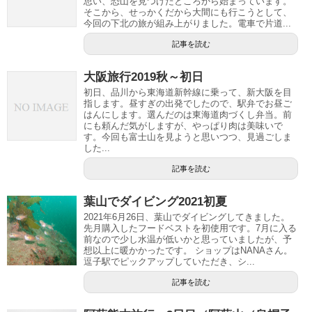
思い、恐山を見つけたところから始まっています。
そこから、せっかくだから大間にも行こうとして、
今回の下北の旅が組み上がりました。電車で片道...
記事を読む
大阪旅行2019秋～初日
初日、品川から東海道新幹線に乗って、新大阪を目
指します。昼すぎの出発でしたので、駅弁でお昼ご
はんにします。選んだのは東海道肉づくし弁当。前
にも頼んだ気がしますが、やっぱり肉は美味いで
す。今回も富士山を見ようと思いつつ、見過ごしま
した...
記事を読む
葉山でダイビング2021初夏
2021年6月26日、葉山でダイビングしてきました。
先月購入したフードベストを初使用です。7月に入る
前なので少し水温が低いかと思っていましたが、予
想以上に暖かかったです。 ショップはNANAさん。
逗子駅でピックアップしていただき、シ...
記事を読む