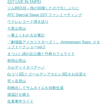
22/7 LIVE IN TAIPEI
ジム89日目～指が回復したので久しぶりに
ATC Special Stage 22/7 ファンミーティング
ウクレレコード弾き語り
七星山登山
一番よくわかる古事記
『劇場版アイカツスターズ！』-Anniversary Stars- スタ
ッフトークショーvol.2
まつぶし緑の丘公園と竹林カフェライド
前掛山登山
カルディイタリアーノ
白コリ3匹とゴールデンアカヒレ3匹をお出迎え
笠ヶ岳登山
顔検出してサムネイルを自動生成
湯温計を購入
生麦事件ライド