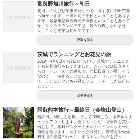
富良野旭川旅行～初日
初日、のんびり午後出発なので、昼すぎに羽田空港
へ向かいます。三連休前の平日ということもありま
すが、緊急事態宣言再発出直後ということもあって
か、サクララウンジの中は、数人程度しかいませ
ん。こんな光景は初めてです。 ...
記事を読む
茨城でランニングとお花見の旅
2019年4月6日から7日にかけて、茨城でランニング
とお花見旅行をしてきました。きっかけは日立さく
らロードレースへの参加で、当日日帰りが難しそう
なので、一泊することにしました。せっかくなの
で、ランニングとお花見にフューチャーした旅行に
してい...
記事を読む
阿蘇熊本旅行～最終日（金峰山登山）
最終日、8時ごろ起床。そして10時ごろ、ホテルをチ
ェックアウトします。近くのコンビニで食料を買い
出しして、桜町バスターミナルのコインロッカーに
荷物を預けます。登山ザック以外に、着替えや天体
観測用の装備のために、ボストンバッグを持っ...