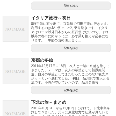
記事を読む
イタリア旅行～初日
8時手前に家を出て、京急線で羽田空港に行きます。
利用するのはJAL便で、パリ乗り継ぎです。イタリ
アはローマ以外日本からの直行便はないので、それ
以外の都市に向かうには、必ず乗り換えが必要にな
ります。 午前の出発便と言う...
記事を読む
京都の冬旅
2011年12月17日～18日、友人と一緒に京都を旅して
きました。テーマは、友人の希望として新撰組関
連、自分の希望としてまだ行ったことのない観光ス
ポットという感じでした。 初日、品川駅で友人と合
流です。小腹が空いていたので、品川名物貝...
記事を読む
下北の旅～まとめ
2015年10月31日から11月02日にかけて、下北半島を
旅してきました。元々は東北地方で紅葉が見たいと