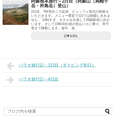
阿蘇熊本旅行～2日目（阿蘇山（烏帽子
岳・杵島岳）登山）
2日目、7時30分ごろ起床。ビュッフェ形式の朝食を
いただきます。メニュー豊富で1日では制覇しきれま
せん。 10時すぎ、ホテルを出発して阿蘇駅前に向か
います。そして10時30分発の登山バスに乗り、草千
里まで移動します。途中、放...
記事を読む
パラオ旅行記～2日目（ダイビング初日）
パラオ旅行記～4日目