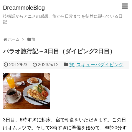
DreammoleBlog
技術話からアニメの感想、旅から日常までを徒然に綴っている日
記
ホーム
旅
パラオ旅行記～3日目（ダイビング2日目）
2012/6/3
2023/5/12
旅
,
スキューバダイビング
3日目、6時すぎに起床。宿で朝食をいただきます。この日
はオムレツで。そして8時すぎに準備を始めて、8時20分す