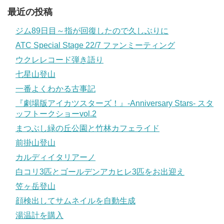
最近の投稿
ジム89日目～指が回復したので久しぶりに
ATC Special Stage 22/7 ファンミーティング
ウクレレコード弾き語り
七星山登山
一番よくわかる古事記
『劇場版アイカツスターズ！』-Anniversary Stars- スタ
ッフトークショーvol.2
まつぶし緑の丘公園と竹林カフェライド
前掛山登山
カルディイタリアーノ
白コリ3匹とゴールデンアカヒレ3匹をお出迎え
笠ヶ岳登山
顔検出してサムネイルを自動生成
湯温計を購入