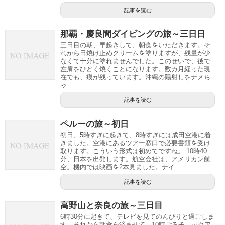
記事を読む
那覇・慶良間ダイビングの旅～三日日
三日目の朝、早起きして、朝食をいただきます。そ
れから日焼け止めクリームを塗りますが、残量が少
なくて十分に塗れませんでした。このせいで、後で
左肩をひどく焼くことになります。数カ月経った現
在でも、痕が残っています。沖縄の陽射しをナメち
ゃ...
記事を読む
ペルーの旅～初日
初日、5時すぎに起きて、8時すぎには成田空港に着
きました。空港にあるツアー窓口で必要書類を受け
取ります。こういう形式は初めてですね。 10時40
分、日本を出発します。航空会社は、アメリカン航
空。機内では映画を2本見ました。ナイ...
記事を読む
高野山と奈良の旅～三日目
6時30分に起きて、テレビを見てのんびりと過ごしま
す。それから朝食を済ませて、10時ごろチェックア