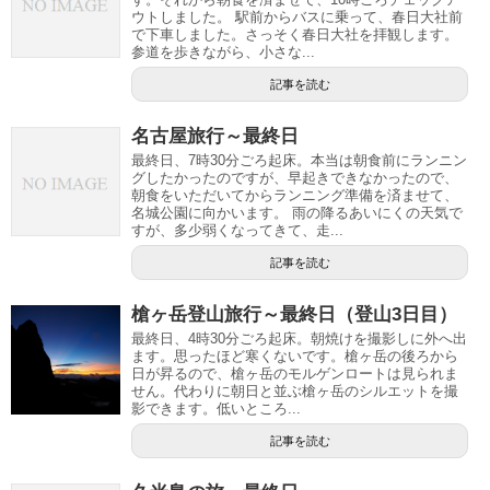
ウトしました。 駅前からバスに乗って、春日大社前
で下車しました。さっそく春日大社を拝観します。
参道を歩きながら、小さな...
記事を読む
名古屋旅行～最終日
最終日、7時30分ごろ起床。本当は朝食前にランニン
グしたかったのですが、早起きできなかったので、
朝食をいただいてからランニング準備を済ませて、
名城公園に向かいます。 雨の降るあいにくの天気で
すが、多少弱くなってきて、走...
記事を読む
槍ヶ岳登山旅行～最終日（登山3日目）
最終日、4時30分ごろ起床。朝焼けを撮影しに外へ出
ます。思ったほど寒くないです。槍ヶ岳の後ろから
日が昇るので、槍ヶ岳のモルゲンロートは見られま
せん。代わりに朝日と並ぶ槍ヶ岳のシルエットを撮
影できます。低いところ...
記事を読む