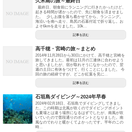
久米島の旅～最終日
最終日、朝食前にランニングに行きたかったけど、
起きる時間が遅かったので、先に朝食を済ませまし
た。 少しお腹を落ち着かせてから、ランニング。
海沿いを南へ走り、島尻の石墓付近で折り返し。お
よそ6kmを走りました。10k...
記事を読む
高千穂・宮崎の旅～まとめ
2014年11月28日から30日にかけて、高千穂と宮崎を
旅してきました。最初は11月の三連休に合わせよう
と思いましたが、宿が取れそうになかったので、翌
週の土日に有休をつけて、行くことにしました。 今
回の旅の経緯ですが、どこか紅葉を見に...
記事を読む
石垣島ダイビング～2024年早春
2024年02月18日、石垣島でダイビングしてきまし
た。この時期は北風が吹くのでダイビングポイント
も夏場とは違う場所になるはずでしたが、南風が吹
いていたので普段通りのポイントとなりました。南
風なのでわりと暖かくてよかったです。平年のこの
時...