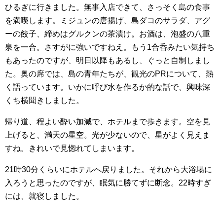
ひるぎに行きました。無事入店できて、さっそく島の食事
を満喫します。ミジュンの唐揚げ、島ダコのサラダ、アグ
ーの餃子、締めはグルクンの茶漬け。お酒は、泡盛の八重
泉を一合。さすがに強いですねえ。もう1合呑みたい気持ち
もあったのですが、明日以降もあるし、ぐっと自制しまし
た。奥の席では、島の青年たちが、観光のPRについて、熱
く語っています。いかに呼び水を作るか的な話で、興味深
くち横聞きしました。
帰り道、程よい酔い加減で、ホテルまで歩きます。空を見
上げると、満天の星空。光が少ないので、星がよく見えま
すね。きれいで見惚れてしまいます。
21時30分くらいにホテルへ戻りました。それから大浴場に
入ろうと思ったのですが、眠気に勝てずに断念。22時すぎ
には、就寝しました。