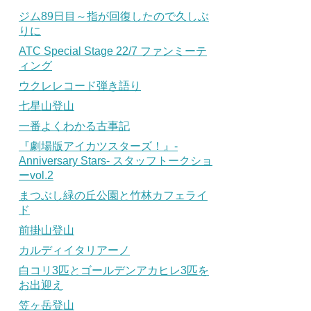
ジム89日目～指が回復したので久しぶ
りに
ATC Special Stage 22/7 ファンミーテ
ィング
ウクレレコード弾き語り
七星山登山
一番よくわかる古事記
『劇場版アイカツスターズ！』-
Anniversary Stars- スタッフトークショ
ーvol.2
まつぶし緑の丘公園と竹林カフェライ
ド
前掛山登山
カルディイタリアーノ
白コリ3匹とゴールデンアカヒレ3匹を
お出迎え
笠ヶ岳登山