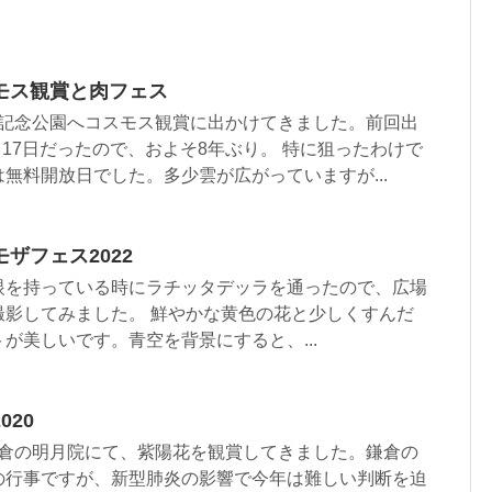
モス観賞と肉フェス
、昭和記念公園へコスモス観賞に出かけてきました。前回出
9月17日だったので、およそ8年ぶり。 特に狙ったわけで
無料開放日でした。多少雲が広がっていますが...
ザフェス2022
眼を持っている時にラチッタデッラを通ったので、広場
撮影してみました。 鮮やかな黄色の花と少しくすんだ
が美しいです。青空を背景にすると、...
20
、北鎌倉の明月院にて、紫陽花を観賞してきました。鎌倉の
の行事ですが、新型肺炎の影響で今年は難しい判断を迫