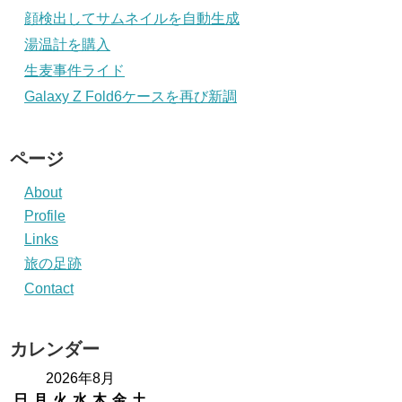
顔検出してサムネイルを自動生成
湯温計を購入
生麦事件ライド
Galaxy Z Fold6ケースを再び新調
ページ
About
Profile
Links
旅の足跡
Contact
カレンダー
2026年8月
日
月
火
水
木
金
土