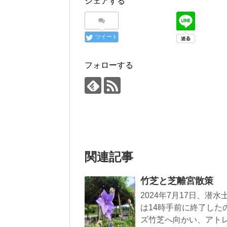
シェアする
ツイート
フォローする
関連記事
竹芝と芝離宮散策
2024年7月17日、
は14時手前に終了した
ズ竹芝へ向かい、アト