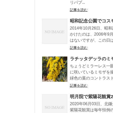
リパブ...
記事を読む
昭和記念公園でコス
2014年10月26日
かけたのは、2006年
はないですが、この日は
記事を読む
ラチッタデッラのミモ
ちょうどミラーレス一
に咲いているミモザを
緑色の葉のコントラスト
記事を読む
明月院で紫陽花観賞20
2020年06月03日
紫陽花観賞は毎年恒例