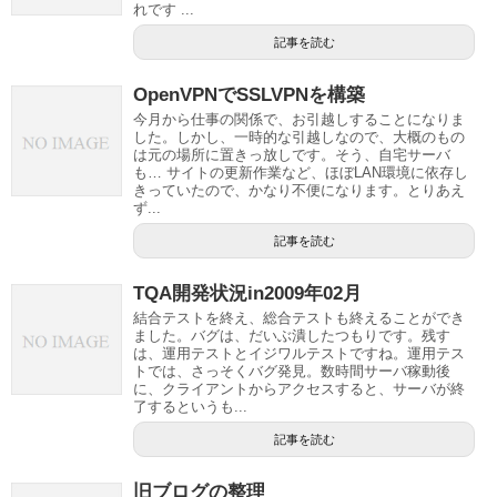
れです ...
記事を読む
OpenVPNでSSLVPNを構築
今月から仕事の関係で、お引越しすることになりま
した。しかし、一時的な引越しなので、大概のもの
は元の場所に置きっ放しです。そう、自宅サーバ
も… サイトの更新作業など、ほぼLAN環境に依存し
きっていたので、かなり不便になります。とりあえ
ず...
記事を読む
TQA開発状況in2009年02月
結合テストを終え、総合テストも終えることができ
ました。バグは、だいぶ潰したつもりです。残す
は、運用テストとイジワルテストですね。運用テス
トでは、さっそくバグ発見。数時間サーバ稼動後
に、クライアントからアクセスすると、サーバが終
了するというも...
記事を読む
旧ブログの整理