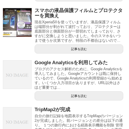
スマホの液晶保護フィルムとプロテクタ
ーを買換え
現在Xperia5IIを使っていますが、液晶保護フィルム
は端部分が剥がれて波打っており、プロテクターは
底面部分と側面部分が一部切れてしまっており、さ
すがに交換しようと思いました。今のスマホをいつ
まで使うか次第ですが、特段の不都合はないので...
記事を読む
Google Analyticsを利用してみた
ブログのアクセス解析のために、Google Analyticsを
導入してみました。Googleアカウントは既に保持し
ているので、Google Analyticsの利用登録から始めま
す。いくつか入力項目がありますが、URL以外はさ
ほど重要では...
記事を読む
TripMap2が完成
自分の旅行記録を地図表示するTripMapのバージョン
2が完成しました。前バージョンとの差分は以下の通
り。 １つの旅行内における経路表示機能を削除 管理