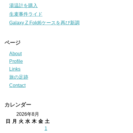
湯温計を購入
生麦事件ライド
Galaxy Z Fold6ケースを再び新調
ページ
About
Profile
Links
旅の足跡
Contact
カレンダー
2026年8月
日
月
火
水
木
金
土
1