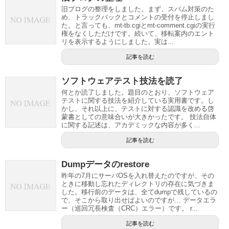
旧ブログの整理をしました。まず、スパム対策のた
め、トラックバックとコメントの受付を停止しまし
た。と言っても、mt-tb.cgiとmt-comment.cgiの実行
権をなくしただけです。続いて、移転案内のエント
リを表示するようにしました。実は...
記事を読む
ソフトウェアテスト技法を読了
何とか読了しました。題目のとおり、ソフトウェア
テストに関する技法を紹介している実用書です。し
かし、それ以上に、テストに対する認識を改める啓
蒙書としての意味合いが大きかったです。 技法自体
に関する記述は、アカデミックな内容が多く...
記事を読む
Dumpデータのrestore
昨年の7月にサーバOSを入れ替えたのですが、その
ときに移動し忘れたディレクトリの存在に気づきま
した。移行前のデータは、全てdumpで残しているの
で、そこから取り出せばよいのですが… データエラ
ー（巡回冗長検査（CRC）エラー）です。 r...
記事を読む