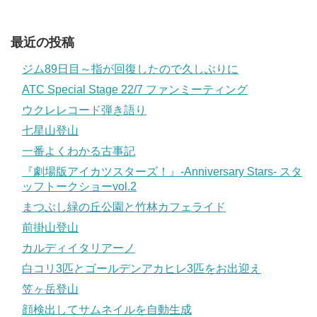
最近の投稿
ジム89日目～指が回復したので久しぶりに
ATC Special Stage 22/7 ファンミーティング
ウクレレコード弾き語り
七星山登山
一番よくわかる古事記
『劇場版アイカツスターズ！』-Anniversary Stars- スタ
ッフトークショーvol.2
まつぶし緑の丘公園と竹林カフェライド
前掛山登山
カルディイタリアーノ
白コリ3匹とゴールデンアカヒレ3匹をお出迎え
笠ヶ岳登山
顔検出してサムネイルを自動生成