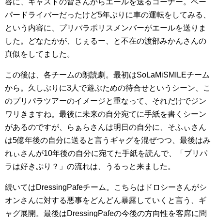
容に、キャストの皆さんからエールを送るコーナー。ペー
パードライバーだったけど5年ぶりに車の運転をしてみる、
という内容に、プリパラポリスメンバーがエールを送りま
した。どなたかが、じぇるー、と不在の渡部みかんさんの
真似をしてました。
この後は、各チームの朗読劇。最初はSoLaMiSMILEチーム
から。久しぶりに3人で遊ぶための待合せというシーン、こ
のプリパラツアーのイメージと重なって、それだけでジン
ワリきますね。最後に未来の自分宛てに手紙を書くシーン
があるのですが、らぁらさんは明日の自分に、そふぃさん
は5億年後の自分に送ると言うギャグを混ぜつつ、最後はみ
れぃさんが10年後の自分に宛てた手紙を読んで、「プリパ
ラは好きぷり？」の流れは、うるっと来ました。
続いてはDressingPafeチーム。こちらはドロシーさんがシ
オンさんに対する悪事をどんどん暴露していくと言う、ギ
ャグ展開。最後はDressingPafeの今後の方向性を客席に問