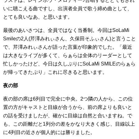
ラストは、レインボウ・メロディー♪合唱するととてもきれ
いに聴こえる曲ですし、出演者全員で歌う締め曲として、
とても良いなあ、と思います。
最後のあいさつは、全員ではなく当番制。今回はSoLaMi
Smileの2人(芹澤みれぃさん、久保田そふぃさん)と言うこと
で、芹澤みれぃさんが語った言葉が印象的でした。「最近
は大きなライブが多くて、らぁらは全体のリーダーとして
忙しかったけど、今日は久しぶりにSoLaMi SMILEのらぁら
が帰ってきたぷり」これに尽きると思います。
夜の部
夜の部の席は6列目で完全に中央。2つ隣の人から、この位
置の方がキャストと目線が合うから、前の席よりも良いと
の話を受けましたが、確かに目線は自然と合いますね。で
も、この距離だと1列分の差をかなり大きく感じ、目線以上
に4列目の近さが個人的には勝りました。