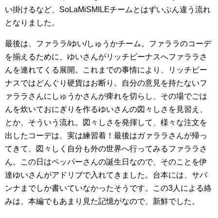
い掛けるなど、SoLaMiSMILEチームとはずいぶん違う流れ
となりました。
最後は、ファララ/ゆい/しゅうかチーム。ファララのコーデ
を揃えるために、ゆいさんがリッチビーナスへファララさ
んを連れてくる展開。これまでの事情により、リッチビー
ナスではどんぐり硬貨はお断り。自分の意見を持たないフ
ァララさんにしゅうかさんが痺れを切らし、その場でごは
んを炊いておにぎりを作るゆいさんの図々しさを見習え、
とか、そういう流れ。図々しさを発揮して、様々な注文を
出したコーデは、実は練習着！最後はガァララさんが帰っ
てきて、図々しく自分も外の世界へ行ってみるファララさ
ん。この日はペッパーさんの誕生日なので、そのことを伊
達ゆいさんがアドリブで入れてきました。台本には、サパ
ンナまでしか書いていなかったそうです。この3人による絡
みは、本編でもあまり見た記憶がなので、新鮮でした。