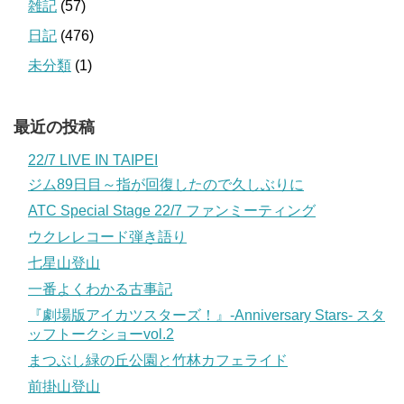
雑記
(57)
日記
(476)
未分類
(1)
最近の投稿
22/7 LIVE IN TAIPEI
ジム89日目～指が回復したので久しぶりに
ATC Special Stage 22/7 ファンミーティング
ウクレレコード弾き語り
七星山登山
一番よくわかる古事記
『劇場版アイカツスターズ！』-Anniversary Stars- スタ
ッフトークショーvol.2
まつぶし緑の丘公園と竹林カフェライド
前掛山登山