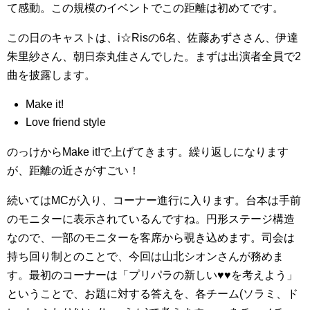
て感動。この規模のイベントでこの距離は初めてです。
この日のキャストは、i☆Risの6名、佐藤あずささん、伊達
朱里紗さん、朝日奈丸佳さんでした。まずは出演者全員で2
曲を披露します。
Make it!
Love friend style
のっけからMake it!で上げてきます。繰り返しになります
が、距離の近さがすごい！
続いてはMCが入り、コーナー進行に入ります。台本は手前
のモニターに表示されているんですね。円形ステージ構造
なので、一部のモニターを客席から覗き込めます。司会は
持ち回り制とのことで、今回は山北シオンさんが務めま
す。最初のコーナーは「プリパラの新しい♥️♥️を考えよう」
ということで、お題に対する答えを、各チーム(ソラミ、ド