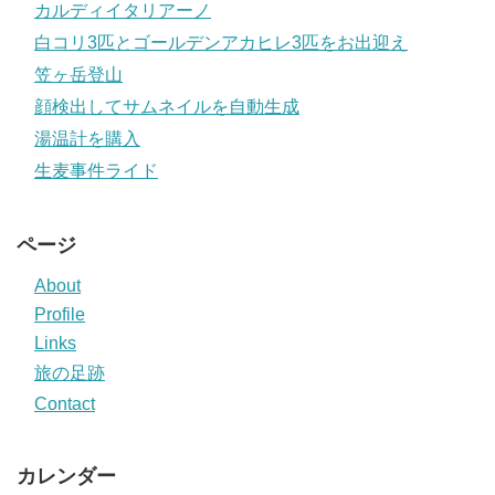
カルディイタリアーノ
白コリ3匹とゴールデンアカヒレ3匹をお出迎え
笠ヶ岳登山
顔検出してサムネイルを自動生成
湯温計を購入
生麦事件ライド
ページ
About
Profile
Links
旅の足跡
Contact
カレンダー