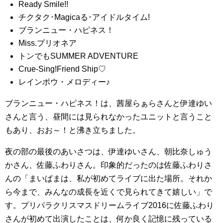
Ready Smile!!
チクタク･Magicaる･アイドルタイム!
ブランニュー・ハピネス！
Miss.プリオネア
トンでもSUMMER ADVENTURE
Crue-Sing!Friend Ship♡
レインボウ・メロディー♪
ブランニュー・ハピネス！は、茜屋らぁらさんと伊達ゆい
さんと言う、昼間には見られなかったユニットと言うこと
もあり、おお～！と沸き立ちました。
夜の部の最後のあいさつは、伊達ゆいさん、朝比奈しゅう
かさん、佐藤ふわりさん。印象的だったのは佐藤ふわりさ
んの「まいぱまは、私が初めてライブに出た場所。それか
ら今まで、みんなの成長を近くで見られてきて嬉しい」で
す。プリパラクリスマスドリームライブ2016に佐藤ふわり
さんが初めて出演したことは、何か良く記憶に残っている