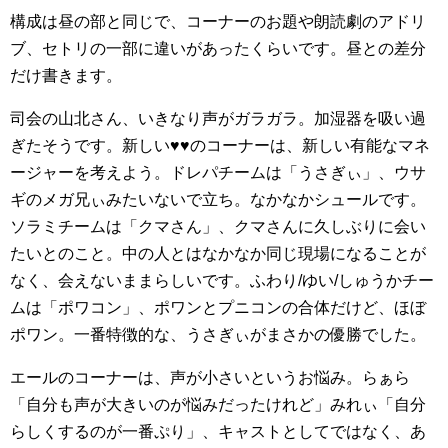
構成は昼の部と同じで、コーナーのお題や朗読劇のアドリ
ブ、セトリの一部に違いがあったくらいです。昼との差分
だけ書きます。
司会の山北さん、いきなり声がガラガラ。加湿器を吸い過
ぎたそうです。新しい♥️♥️のコーナーは、新しい有能なマネ
ージャーを考えよう。ドレパチームは「うさぎぃ」、ウサ
ギのメガ兄ぃみたいないで立ち。なかなかシュールです。
ソラミチームは「クマさん」、クマさんに久しぶりに会い
たいとのこと。中の人とはなかなか同じ現場になることが
なく、会えないままらしいです。ふわり/ゆい/しゅうかチー
ムは「ポワコン」、ポワンとプニコンの合体だけど、ほぼ
ポワン。一番特徴的な、うさぎぃがまさかの優勝でした。
エールのコーナーは、声が小さいというお悩み。らぁら
「自分も声が大きいのが悩みだったけれど」みれぃ「自分
らしくするのが一番ぷり」、キャストとしてではなく、あ