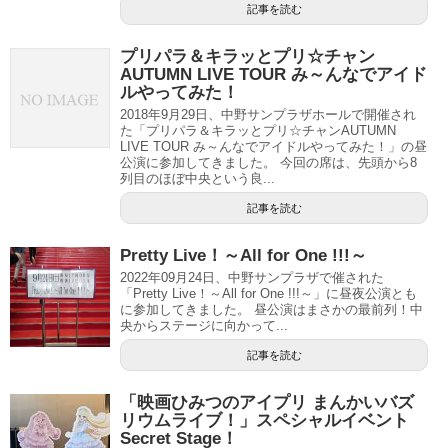
記事を読む
プリパラ＆キラッとプリ☆チャン
AUTUMN LIVE TOUR み～んなでアイド
ルやってみた！
2018年9月29日、中野サンプラザホールで開催され
た「プリパラ＆キラッとプリ☆チャンAUTUMN
LIVE TOUR み～んなでアイドルやってみた！」の昼
公演に参加してきました。 今回の席は、先頭から8
列目のほぼ中央という良...
記事を読む
Pretty Live！～All for One !!!～
2022年09月24日、中野サンプラザで催された
「Pretty Live！～All for One !!!～」に昼夜公演とも
に参加してきました。 昼公演はまさかの最前列！中
央からステージに向かって...
記事を読む
「映画ひみつのアイプリ まんかいバズ
リウムライブ！」スペシャルイベント
Secret Stage！