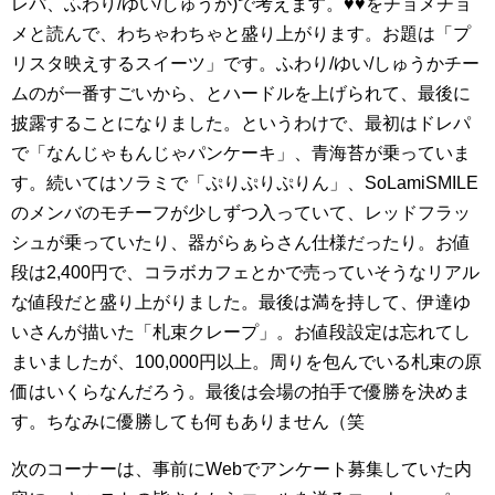
レパ、ふわり/ゆい/しゅうか)で考えます。♥️♥️をチョメチョ
メと読んで、わちゃわちゃと盛り上がります。お題は「プ
リスタ映えするスイーツ」です。ふわり/ゆい/しゅうかチー
ムのが一番すごいから、とハードルを上げられて、最後に
披露することになりました。というわけで、最初はドレパ
で「なんじゃもんじゃパンケーキ」、青海苔が乗っていま
す。続いてはソラミで「ぷりぷりぷりん」、SoLamiSMILE
のメンバのモチーフが少しずつ入っていて、レッドフラッ
シュが乗っていたり、器がらぁらさん仕様だったり。お値
段は2,400円で、コラボカフェとかで売っていそうなリアル
な値段だと盛り上がりました。最後は満を持して、伊達ゆ
いさんが描いた「札束クレープ」。お値段設定は忘れてし
まいましたが、100,000円以上。周りを包んでいる札束の原
価はいくらなんだろう。最後は会場の拍手で優勝を決めま
す。ちなみに優勝しても何もありません（笑
次のコーナーは、事前にWebでアンケート募集していた内