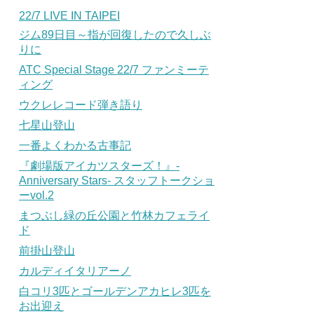
22/7 LIVE IN TAIPEI
ジム89日目～指が回復したので久しぶ
りに
ATC Special Stage 22/7 ファンミーテ
ィング
ウクレレコード弾き語り
七星山登山
一番よくわかる古事記
『劇場版アイカツスターズ！』-
Anniversary Stars- スタッフトークショ
ーvol.2
まつぶし緑の丘公園と竹林カフェライ
ド
前掛山登山
カルディイタリアーノ
白コリ3匹とゴールデンアカヒレ3匹を
お出迎え