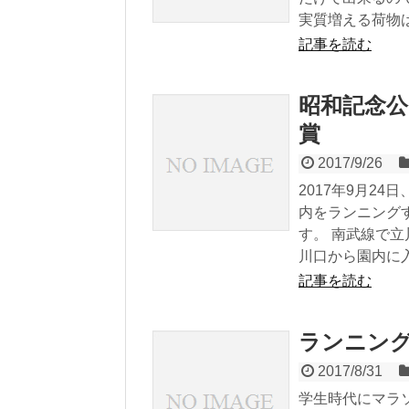
実質増える荷物は
記事を読む
昭和記念
賞
2017/9/26
2017年9月2
内をランニング
す。 南武線で
川口から園内に入
記事を読む
ランニン
2017/8/31
学生時代にマラ