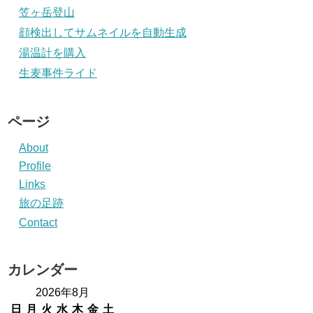
笠ヶ岳登山
顔検出してサムネイルを自動生成
湯温計を購入
生麦事件ライド
ページ
About
Profile
Links
旅の足跡
Contact
カレンダー
2026年8月
日
月
火
水
木
金
土