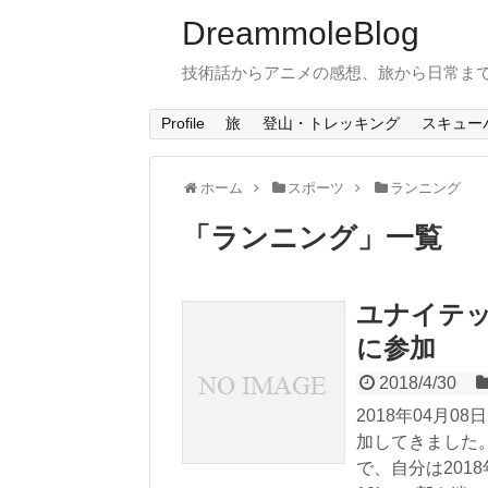
DreammoleBlog
技術話からアニメの感想、旅から日常ま
Profile
旅
登山・トレッキング
スキュー
ホーム
スポーツ
ランニング
「
ランニング
」
一覧
ユナイテッ
に参加
2018/4/30
2018年04月0
加してきました
で、自分は201