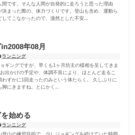
人間です。そんな人間が自発的に走ろうと思った理由
が決まった際の、体力づくりです。登山も含め、運動ら
してこなかったので、漫然とした不安...
n2008年08月
ランニング
ジョギングですが、早くも1ヶ月坊主の様相を呈してきま
々お出かけの予定や、体調不良により、ほとんど走るこ
局わずかに1回走ったのみという体たらく。 久しぶりに
脚にきますね。とにかく...
グを始める
ランニング
山登山の練習目的で、少しジョギングを続けていた時期