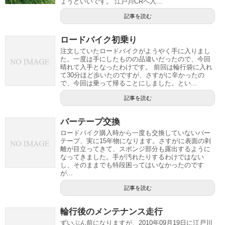
ょうどいいです。 江戸川CRへ入...
記事を読む
ロードバイク初乗り
注文していたロードバイクがようやく手に入りまし
た。一度は手にしたものの品違いだったので、今回
晴れて入手となったわけです。 前回は輪行袋に入れ
て30分ほど歩いたのですが、さすがに辛かったの
で、今回は乗って帰ることにしました。とい...
記事を読む
バーテープ交換
ロードバイク購入時から一度も交換していないバー
テープ、実に15年物になります。さすがに表面の剥
離が目立ってきて、スポンジ部分も露出するように
なってきました。手が汚れたりするわけではない
し、そのままでも特段困ってはいなかったのです
が...
記事を読む
輪行後のメンテナンス走行
ずいぶん前になりますが、2010年09月19日に江戸川