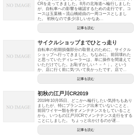
CRを走ってきました。8月の北海道へ輪行しました
が、自転車への影響を確認するための走行です。コ
ースは玉葉橋～流山橋経由の一周コースとしまし
た。 初秋なので多少涼しいかなあ...
記事を読む
サイクルショップまでひとっ走り
自転車の初期損傷部分の取替えのために、サイクル
ショップへ行ってきました。ちなみに、前回壊れた
と思っていたディレーラーは、単に操作を間違えて
いただけでした。お恥ずかしい＾－＾；。という
か、店に行く前に気づいて良かったです。店で...
記事を読む
初秋の江戸川CR2019
2019年10月05日、どこかへ輪行したい気持ちもあり
ましたが、特にプランニング出来ていないことと、
前回ワイヤー類を外すメンテナンスをしていること
から、いつもの江戸川CRでメンテナンス走行をする
ことにしました。 ちょっと出かけるのが遅...
記事を読む