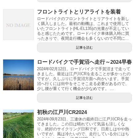
フロントライトとリアライトを装着
ロードバイクのフロントライトとリアライトを新し
く購入しました。最初の動機は、これまで使用して
いたフロントライト(HL-EL135)の光量が不足してい
ると感じたためです。ロードバイク車体購入時に買
ったきりで、夜間走行機会も多くないので不問に...
記事を読む
ロードバイクで手賀沼へ走行～2024早春
2024年02月12日、ロードバイクで手賀沼まで走って
きました。最近は江戸川CRを走ることが多かったの
ですが、久しぶりに手賀沼方面へ向かいます。手賀
沼へ行くには街中をそこそこ走る必要があるので、
少し腰が重くて行く機会が少なめです。 ...
記事を読む
初秋の江戸川CR2024
2024年09月23日、三連休の最終日に江戸川CRを走っ
てきました。この日は晴れていて気温も涼しくな
り、絶好のサイクリング日和です。日差しはやや熱
いですが、風は冷たいので、走行している分にはち