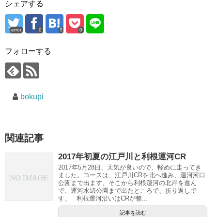
シェアする
error
0
0
フォローする
bokupi
関連記事
2017年初夏の江戸川と利根運河CR
2017年5月28日、天気が良いので、軽めに走ってき
ました。コースは、江戸川CRを北へ進み、運河河口
公園まで出ます。そこから利根運河の北岸を進ん
で、運河水辺公園まで出たところで、折り返しで
す。 利根運河沿いはCRが整...
記事を読む