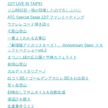
22/7 LIVE IN TAIPEI
ジム89日目～指が回復したので久しぶりに
ATC Special Stage 22/7 ファンミーティング
ウクレレコード弾き語り
七星山登山
一番よくわかる古事記
『劇場版アイカツスターズ！』-Anniversary Stars- スタ
ッフトークショーvol.2
まつぶし緑の丘公園と竹林カフェライド
前掛山登山
カルディイタリアーノ
白コリ3匹とゴールデンアカヒレ3匹をお出迎え
笠ヶ岳登山
顔検出してサムネイルを自動生成
湯温計を購入
生麦事件ライド