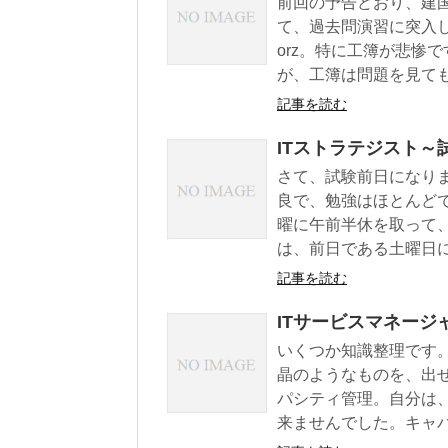
前回の予告どおり、建
て、過去問演習に突入
orz。特に工簿が悲惨
が、工簿は問題を見ても何
記事を読む
ITストラテジスト～
さて、試験前日になり
良で、勉強はほとんど
曜に午前半休を取って
は、前日である土曜日に一
記事を読む
ITサービスマネージ
いくつか知識整理です
晶のようなものを、出
パシティ管理。自分は
来ませんでした。キャパシ