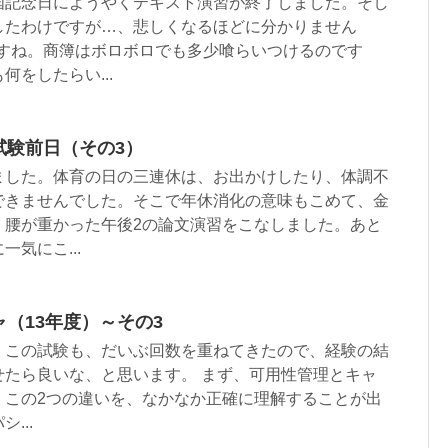
国記念日にようやくテキスト演習が終了しました。そし
したわけですが…、悲しくなるほどに分かりません
ですね。商簿はボロボロでも多少喰らいつけるのです
をしたらい...
試験前日（その3）
ました。体育の日の三連休は、お出かけしたり、体調不
できませんでした。そこで年休消化の意味もこめて、金
、腰が重かった午後2の論文演習をこなしました。あと
気にこ...
ャ（13年度）～その3
。この試験も、だいぶ回数を重ねてきたので、経験の結
せたら良いな、と思います。 まず、可用性管理とキャ
、この2つの違いを、なかなか正確に理解することが出
...