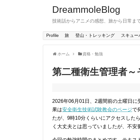
DreammoleBlog
技術話からアニメの感想、旅から日常ま
Profile
旅
登山・トレッキング
スキュー
ホーム
資格・勉強
第二種衛生管理者～
2026年06月01日、2週間前の土曜
果は
安全衛生技術試験教会のページ
で
たが、9時10分くらいにアクセスした
く大丈夫とは思っていましたが、不安
今回の勉強時間のまとめです。テキス