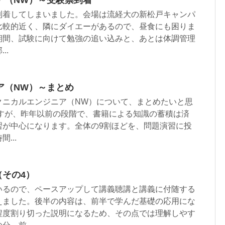
ア（NW）～受験票到着
到着してしまいました。会場は流経大の新松戸キャンパ
比較的近く、隣にダイエーがあるので、昼食にも困りま
期間、試験に向けて勉強の追い込みと、あとは体調管理
..
ア（NW）～まとめ
クニカルエンジニア（NW）について、まとめたいと思
ですが、昨年以前の段階で、書籍による知識の蓄積は済
習が中心になります。全体の9割ほどを、問題演習に投
...
（その4）
いるので、ペースアップして講義聴講と講義に付随する
えました。後半の内容は、前半で学んだ基礎の応用にな
程度割り切った説明になるため、その点では理解しやす