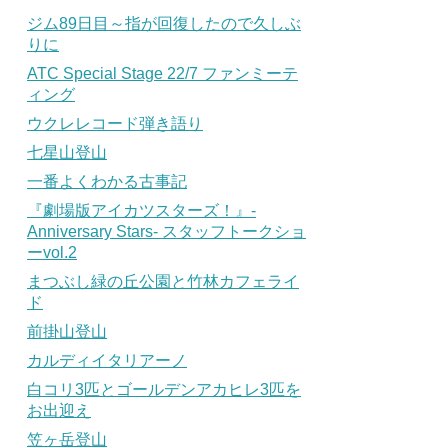
ジム89日目～指が回復したので久しぶ
りに
ATC Special Stage 22/7 ファンミーテ
ィング
ウクレレコード弾き語り
七星山登山
一番よくわかる古事記
『劇場版アイカツスターズ！』-
Anniversary Stars- スタッフトークショ
ーvol.2
まつぶし緑の丘公園と竹林カフェライ
ド
前掛山登山
カルディイタリアーノ
白コリ3匹とゴールデンアカヒレ3匹を
お出迎え
笠ヶ岳登山