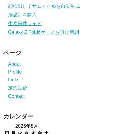
顔検出してサムネイルを自動生成
湯温計を購入
生麦事件ライド
Galaxy Z Fold6ケースを再び新調
ページ
About
Profile
Links
旅の足跡
Contact
カレンダー
2026年8月
日
月
火
水
木
金
土