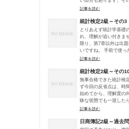
い部分もあります。その分
記事を読む
統計検定2級～その3
とりあえず統計学基礎
れ、理解が追い付きま
限り、第7章以外は出
いですね。 手前で使った.
記事を読む
統計検定2級～その1
無事合格できた統計検
ず今回の反省点は、時
始めてから、理解度の
昧な状態でも一巡したら、
記事を読む
日商簿記2級～過去