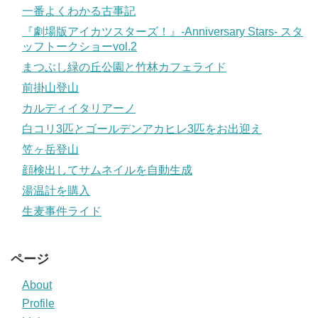
一番よくわかる古事記
『劇場版アイカツスターズ！』-Anniversary Stars- スタ
ッフトークショーvol.2
まつぶし緑の丘公園と竹林カフェライド
前掛山登山
カルディイタリアーノ
白コリ3匹とゴールデンアカヒレ3匹をお出迎え
笠ヶ岳登山
顔検出してサムネイルを自動生成
湯温計を購入
生麦事件ライド
ページ
About
Profile