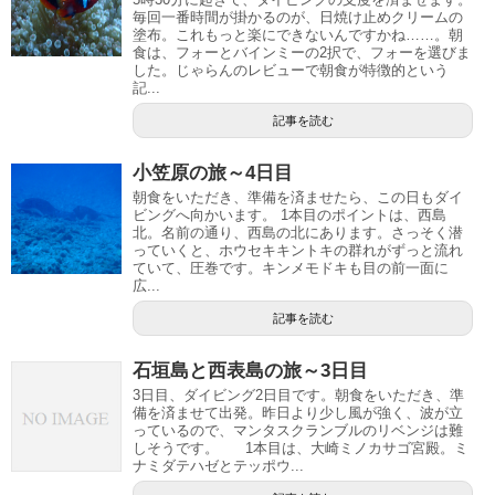
毎回一番時間が掛かるのが、日焼け止めクリームの
塗布。これもっと楽にできないんですかね……。朝
食は、フォーとバインミーの2択で、フォーを選びま
した。じゃらんのレビューで朝食が特徴的という
記...
記事を読む
小笠原の旅～4日目
朝食をいただき、準備を済ませたら、この日もダイ
ビングへ向かいます。 1本目のポイントは、西島
北。名前の通り、西島の北にあります。さっそく潜
っていくと、ホウセキキントキの群れがずっと流れ
ていて、圧巻です。キンメモドキも目の前一面に
広...
記事を読む
石垣島と西表島の旅～3日目
3日目、ダイビング2日目です。朝食をいただき、準
備を済ませて出発。昨日より少し風が強く、波が立
っているので、マンタスクランブルのリベンジは難
しそうです。 1本目は、大崎ミノカサゴ宮殿。ミ
ナミダテハゼとテッポウ...