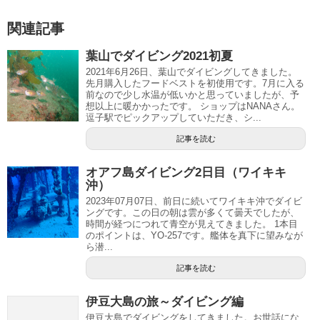
関連記事
葉山でダイビング2021初夏
2021年6月26日、葉山でダイビングしてきました。
先月購入したフードベストを初使用です。7月に入る
前なので少し水温が低いかと思っていましたが、予
想以上に暖かかったです。 ショップはNANAさん。
逗子駅でピックアップしていただき、シ...
記事を読む
オアフ島ダイビング2日目（ワイキキ
沖）
2023年07月07日、前日に続いてワイキキ沖でダイビ
ングです。この日の朝は雲が多くて曇天でしたが、
時間が経つにつれて青空が見えてきました。 1本目
のポイントは、YO-257です。艦体を真下に望みなが
ら潜...
記事を読む
伊豆大島の旅～ダイビング編
伊豆大島でダイビングをしてきました。お世話にな