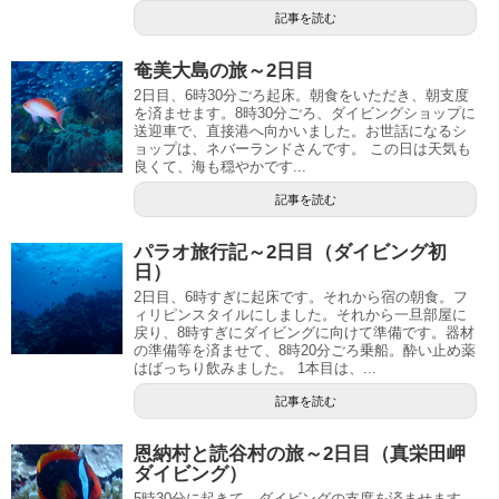
記事を読む
奄美大島の旅～2日目
2日目、6時30分ごろ起床。朝食をいただき、朝支度
を済ませます。8時30分ごろ、ダイビングショップに
送迎車で、直接港へ向かいました。お世話になるシ
ョップは、ネバーランドさんです。 この日は天気も
良くて、海も穏やかです...
記事を読む
パラオ旅行記～2日目（ダイビング初
日）
2日目、6時すぎに起床です。それから宿の朝食。フ
ィリピンスタイルにしました。それから一旦部屋に
戻り、8時すぎにダイビングに向けて準備です。器材
の準備等を済ませて、8時20分ごろ乗船。酔い止め薬
はばっちり飲みました。 1本目は、...
記事を読む
恩納村と読谷村の旅～2日目（真栄田岬
ダイビング）
5時30分に起きて、ダイビングの支度を済ませます。