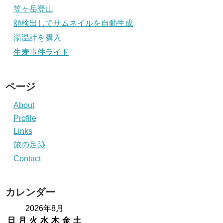
笠ヶ岳登山
顔検出してサムネイルを自動生成
湯温計を購入
生麦事件ライド
ページ
About
Profile
Links
旅の足跡
Contact
カレンダー
2026年8月
日
月
火
水
木
金
土