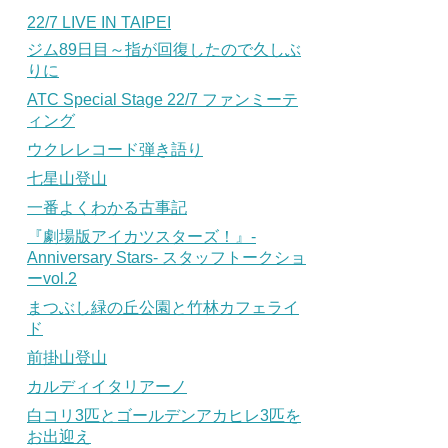
22/7 LIVE IN TAIPEI
ジム89日目～指が回復したので久しぶ
りに
ATC Special Stage 22/7 ファンミーテ
ィング
ウクレレコード弾き語り
七星山登山
一番よくわかる古事記
『劇場版アイカツスターズ！』-
Anniversary Stars- スタッフトークショ
ーvol.2
まつぶし緑の丘公園と竹林カフェライ
ド
前掛山登山
カルディイタリアーノ
白コリ3匹とゴールデンアカヒレ3匹を
お出迎え