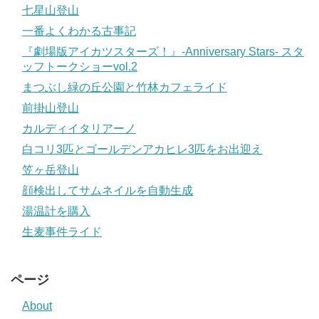
七星山登山
一番よくわかる古事記
『劇場版アイカツスターズ！』-Anniversary Stars- スタ
ッフトークショーvol.2
まつぶし緑の丘公園と竹林カフェライド
前掛山登山
カルディイタリアーノ
白コリ3匹とゴールデンアカヒレ3匹をお出迎え
笠ヶ岳登山
顔検出してサムネイルを自動生成
湯温計を購入
生麦事件ライド
ページ
About