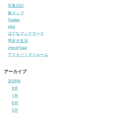
写真日記
旅マップ
Twitter
mixi
はてなブックマーク
早起き生活
check*pad
アイカツ！マイルーム
アーカイブ
2026年
8月
7月
6月
5月