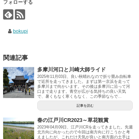
フォローする
bokupi
関連記事
多摩川河口と川崎大師ライド
2025年11月03日、良い秋晴れなので折り畳み自転車
で近所を走ってきました。まずは第一京浜を走って
多摩川まで向かいます。その後は多摩川に沿って河
口まで走ります。青空が広がる気持ちの良い天気
で、暑くもなく寒くもなく、この季節ならで...
記事を読む
春の江戸川CR2023～草花観賞
2023年04月09日、江戸川CRを走ってきました。先週
北方向に向かったので今回は南方向に行こうかと考
えましたが、これだけ天気が良いと南方面の土手は