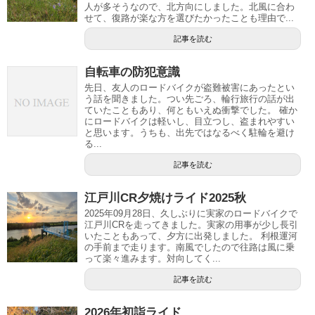
人が多そうなので、北方向にしました。北風に合わ
せて、復路が楽な方を選びたかったことも理由で...
記事を読む
自転車の防犯意識
先日、友人のロードバイクが盗難被害にあったとい
う話を聞きました。つい先ごろ、輪行旅行の話が出
ていたこともあり、何ともいえぬ衝撃でした。 確か
にロードバイクは軽いし、目立つし、盗まれやすい
と思います。うちも、出先ではなるべく駐輪を避け
る...
記事を読む
江戸川CR夕焼けライド2025秋
2025年09月28日、久しぶりに実家のロードバイクで
江戸川CRを走ってきました。実家の用事が少し長引
いたこともあって、夕方に出発しました。 利根運河
の手前まで走ります。南風でしたので往路は風に乗
って楽々進みます。対向してく...
記事を読む
2026年初詣ライド