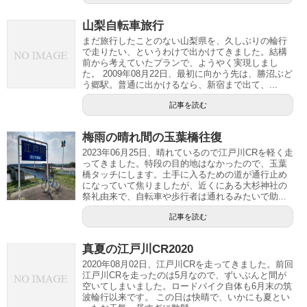
山梨自転車旅行
まだ旅行したことのない山梨県を、久しぶりの輪行
で走りたい、というわけで出かけてきました。結構
前から考えていたプランで、ようやく実現しまし
た。 2009年08月22日、最初に向かう先は、勝沼ぶど
う郷駅。普通に出かけるなら、新宿まで出て、...
記事を読む
梅雨の晴れ間の玉葉橋往復
2023年06月25日、晴れているので江戸川CRを軽く走
ってきました。特段の目的地はなかったので、玉葉
橋タッチにします。土手に入るための道が通行止め
になっていて焦りましたが、近くにある大杉神社の
祭礼由来で、自転車や歩行者は通れるみたいで助...
記事を読む
真夏の江戸川CR2020
2020年08月02日、江戸川CRを走ってきました。前回
江戸川CRを走ったのは5月なので、ずいぶんと間が
空いてしまいました。ロードバイク自体も6月末の筑
波輪行以来です。 この日は快晴で、いかにも夏とい