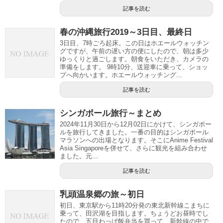
記事を読む
春の沖縄旅行2019～3日目、最終日
3日目、7時ごろ起床。この日はホエールウォッチン
グですが、午前の遅い方の便にしたので、朝は多少
ゆっくりと過ごします。朝食をいただき、カメラの
準備をします。 9時10分、送迎車に乗って、ショッ
プへ向かいます。ホエールウォッチング...
記事を読む
シンガポール旅行～まとめ
2024年11月30日から12月02日にかけて、シンガポー
ルを旅行してきました。一番の目的はシンガポール
マラソンへの出場となります。そこにAnime Festival
Asia Singaporeを併せて、さらに観光を組み合わせ
ました。元...
記事を読む
乳頭温泉郷の旅～初日
初日、東京駅から11時20分発の東北新幹線こまちに
乗って、田沢湖を目指します。ちょうどお昼時でし
たので、五目わっぱ飯弁当を買って、新幹線の中で