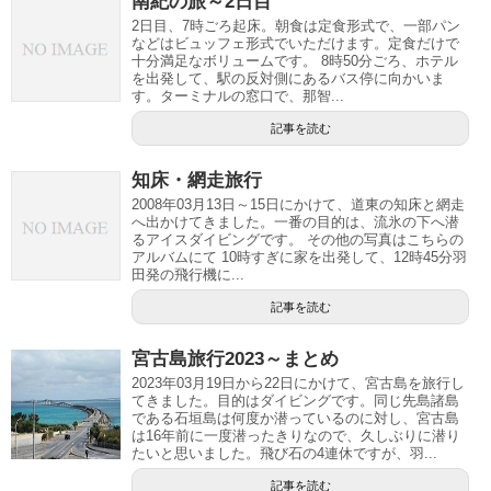
南紀の旅～2日目
2日目、7時ごろ起床。朝食は定食形式で、一部パン
などはビュッフェ形式でいただけます。定食だけで
十分満足なボリュームです。 8時50分ごろ、ホテル
を出発して、駅の反対側にあるバス停に向かいま
す。ターミナルの窓口で、那智...
記事を読む
知床・網走旅行
2008年03月13日～15日にかけて、道東の知床と網走
へ出かけてきました。一番の目的は、流氷の下へ潜
るアイスダイビングです。 その他の写真はこちらの
アルバムにて 10時すぎに家を出発して、12時45分羽
田発の飛行機に...
記事を読む
宮古島旅行2023～まとめ
2023年03月19日から22日にかけて、宮古島を旅行し
てきました。目的はダイビングです。同じ先島諸島
である石垣島は何度か潜っているのに対し、宮古島
は16年前に一度潜ったきりなので、久しぶりに潜り
たいと思いました。飛び石の4連休ですが、羽...
記事を読む