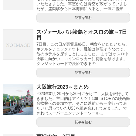
いただきました。車窓からは青空が広がっていまし
たが、盛岡駅から日本海側に入ると、一気に雪景...
記事を読む
スヴァールバル諸島とオスロの旅～7日
目
7日目、この日が実質最終日。朝食をいただいたら、
ホテルをチェックアウト。延泊は無理そうなので、
他のホテルを探すことにしました。 まずはオスロ中
央駅に向かい、コインロッカーに荷物を預けます。
クレジットカードで決済できるの...
記事を読む
大阪旅行2023～まとめ
2023年01月29日から30日にかけて、大阪を旅行して
きました。主目的はアイカツ！10th STORYの映画舞
台挨拶への参加です。そこに以前から一度行ってみ
たいと思っていたUSJを組み合わせてみました。で
きればスーパーニンテンドーワール...
記事を読む