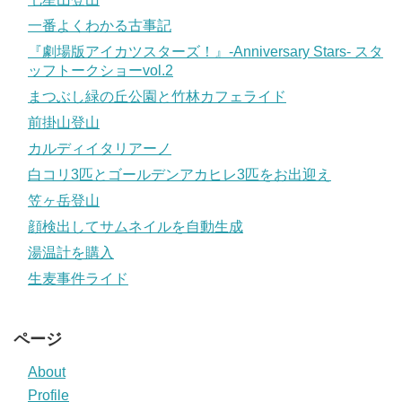
一番よくわかる古事記
『劇場版アイカツスターズ！』-Anniversary Stars- スタ
ッフトークショーvol.2
まつぶし緑の丘公園と竹林カフェライド
前掛山登山
カルディイタリアーノ
白コリ3匹とゴールデンアカヒレ3匹をお出迎え
笠ヶ岳登山
顔検出してサムネイルを自動生成
湯温計を購入
生麦事件ライド
ページ
About
Profile