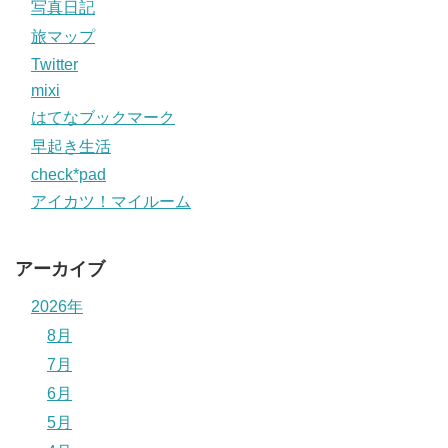
写真日記
旅マップ
Twitter
mixi
はてなブックマーク
早起き生活
check*pad
アイカツ！マイルーム
アーカイブ
2026年
8月
7月
6月
5月