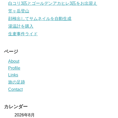
白コリ3匹とゴールデンアカヒレ3匹をお出迎え
笠ヶ岳登山
顔検出してサムネイルを自動生成
湯温計を購入
生麦事件ライド
ページ
About
Profile
Links
旅の足跡
Contact
カレンダー
2026年8月