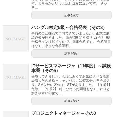
ず、どちらかというと流し読みに近いです。 さっ
そ...
記事を読む
ハングル検定5級～合格発表（その8）
事前の自己採点で予想できていましたが、正式に成
績通知が届きました。 筆記 36 聞き取り 32 合計 68
合格ラインは60点なので、無事合格です。 合格証書
はなく、小さな合格証明...
記事を読む
ITサービスマネージャ（11年度）～試験
本番（その5）
受験してきました。会場は近くてお気に入りな流通
経済大学の新松戸キャンパス。10時30分ごろ会場入
り。SM以外の区分は、STがありました。 【午前1】
免除。 【午前2】 特にひねった問題もなく、わりと
解きやすい印象で...
記事を読む
プロジェクトマネージャ～その3