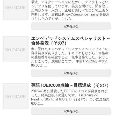
最近、ディクテーションのために、ディクトレとい
うアプリを使っています。英文を聞いて、聞き取っ
た内容をキー入力し、正答と見比べて自分で正否を
判断します。最初はiKnowのSentence Trainerを使お
うとしたのですが、こちら...
記事を読む
エンベデッドシステムスペシャリスト～
合格発表（その7）
春に受けたエンベデッドシステムスペシャリストの
合格発表がありました。ドキドキしながら、合格者
の受験番号を確認すると、無事合格でした。安心し
たところで、成績照会です。 午前1 95.20点 午前2
96.00点 ...
記事を読む
英語TOEIC600点編～目標達成（その7）
2010年5月に受験したTOEICのスコアが発表されま
した。結果は以下の通りです。 Listening 295
Reading 305 Total 600 というわけで、ついに念願の
600点...
記事を読む