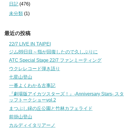
日記
(476)
未分類
(1)
最近の投稿
22/7 LIVE IN TAIPEI
ジム89日目～指が回復したので久しぶりに
ATC Special Stage 22/7 ファンミーティング
ウクレレコード弾き語り
七星山登山
一番よくわかる古事記
『劇場版アイカツスターズ！』-Anniversary Stars- スタ
ッフトークショーvol.2
まつぶし緑の丘公園と竹林カフェライド
前掛山登山
カルディイタリアーノ