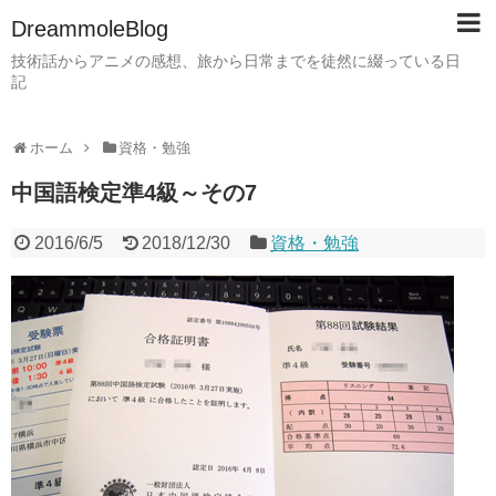
DreammoleBlog
技術話からアニメの感想、旅から日常までを徒然に綴っている日
記
ホーム
資格・勉強
中国語検定準4級～その7
2016/6/5
2018/12/30
資格・勉強