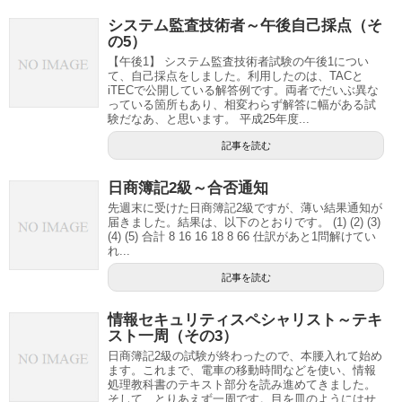
システム監査技術者～午後自己採点（そ
の5）
【午後1】 システム監査技術者試験の午後1につい
て、自己採点をしました。利用したのは、TACと
iTECで公開している解答例です。両者でだいぶ異な
っている箇所もあり、相変わらず解答に幅がある試
験だなあ、と思います。 平成25年度...
記事を読む
日商簿記2級～合否通知
先週末に受けた日商簿記2級ですが、薄い結果通知が
届きました。結果は、以下のとおりです。 (1) (2) (3)
(4) (5) 合計 8 16 16 18 8 66 仕訳があと1問解けてい
れ...
記事を読む
情報セキュリティスペシャリスト～テキ
スト一周（その3）
日商簿記2級の試験が終わったので、本腰入れて始め
ます。これまで、電車の移動時間などを使い、情報
処理教科書のテキスト部分を読み進めてきました。
そして、とりあえず一周です。目を皿のようにはせ