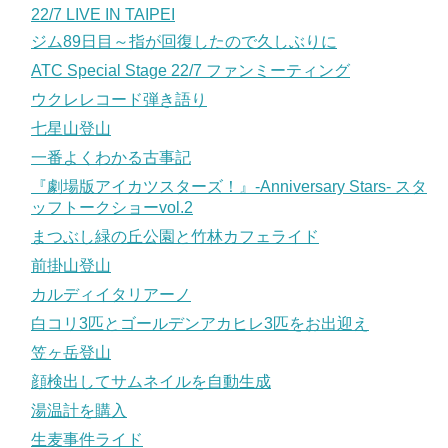
22/7 LIVE IN TAIPEI
ジム89日目～指が回復したので久しぶりに
ATC Special Stage 22/7 ファンミーティング
ウクレレコード弾き語り
七星山登山
一番よくわかる古事記
『劇場版アイカツスターズ！』-Anniversary Stars- スタ
ッフトークショーvol.2
まつぶし緑の丘公園と竹林カフェライド
前掛山登山
カルディイタリアーノ
白コリ3匹とゴールデンアカヒレ3匹をお出迎え
笠ヶ岳登山
顔検出してサムネイルを自動生成
湯温計を購入
生麦事件ライド