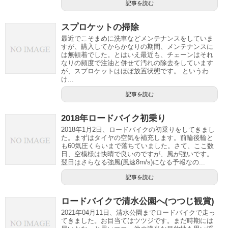
記事を読む
スプロケットの掃除
最近でこそまめに洗車などメンテナンスをしていま
すが、購入してからかなりの期間、メンテナンスに
は無頓着でした。とはいえ最近も、チェーンはそれ
なりの頻度で注油と併せて汚れの除去をしています
が、スプロケットはほぼ放置状態です。 というわ
け...
記事を読む
2018年ロードバイク初乗り
2018年1月2日、ロードバイクの初乗りをしてきまし
た。まずはタイヤの空気を補充します。前輪後輪と
も60気圧くらいまで落ちていました。さて、ここ数
日、空模様は快晴で良いのですが、風が強いです。
翌日はさらなる強風(風速8m/s)になる予報なの...
記事を読む
ロードバイクで清水公園へ(つつじ観賞)
2021年04月11日、清水公園までロードバイクで走っ
てきました。お目当てはツツジです。まだ時期には