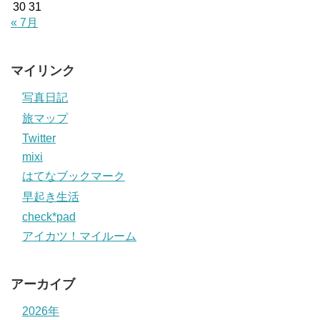
30
31
« 7月
マイリンク
写真日記
旅マップ
Twitter
mixi
はてなブックマーク
早起き生活
check*pad
アイカツ！マイルーム
アーカイブ
2026年