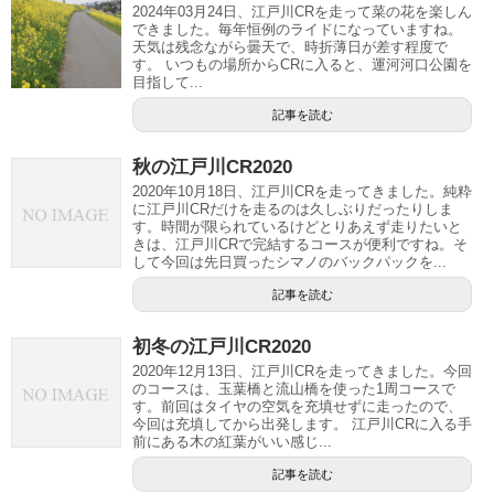
2024年03月24日、江戸川CRを走って菜の花を楽しん
できました。毎年恒例のライドになっていますね。
天気は残念ながら曇天で、時折薄日が差す程度で
す。 いつもの場所からCRに入ると、運河河口公園を
目指して...
記事を読む
秋の江戸川CR2020
2020年10月18日、江戸川CRを走ってきました。純粋
に江戸川CRだけを走るのは久しぶりだったりしま
す。時間が限られているけどとりあえず走りたいと
きは、江戸川CRで完結するコースが便利ですね。そ
して今回は先日買ったシマノのバックパックを...
記事を読む
初冬の江戸川CR2020
2020年12月13日、江戸川CRを走ってきました。今回
のコースは、玉葉橋と流山橋を使った1周コースで
す。前回はタイヤの空気を充填せずに走ったので、
今回は充填してから出発します。 江戸川CRに入る手
前にある木の紅葉がいい感じ...
記事を読む