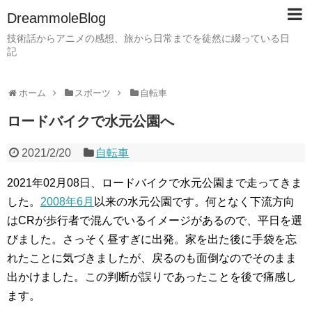
DreammoleBlog
技術話からアニメの感想、旅から日常までを徒然に綴っている日
記
ホーム
スポーツ
自転車
ロードバイクで水元公園へ
2021/2/20
自転車
2021年02月08日、ロードバイクで水元公園まで走ってきま
した。
2008年6月
以来の水元公園です。何となく下流方向
はCRが歩行者で混んでいるイメージがあるので、平日を選
びました。さっそく昼すぎに出発。家を出た後に手袋を忘
れたことに気づきましたが、戻るのも面倒なのでそのまま
出かけました。この判断が誤りであったことを後で痛感し
ます。