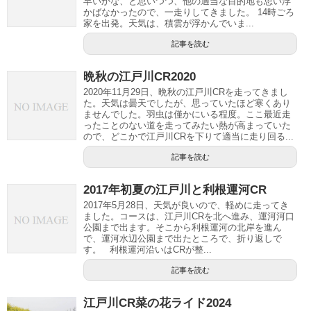
早いかな、と思いつつ、他の適当な目的地も思い浮
かばなかったので、一走りしてきました。 14時ごろ
家を出発。天気は、積雲が浮かんでいま...
記事を読む
晩秋の江戸川CR2020
2020年11月29日、晩秋の江戸川CRを走ってきまし
た。天気は曇天でしたが、思っていたほど寒くあり
ませんでした。羽虫は僅かにいる程度。ここ最近走
ったことのない道を走ってみたい熱が高まっていた
ので、どこかで江戸川CRを下りて適当に走り回る...
記事を読む
2017年初夏の江戸川と利根運河CR
2017年5月28日、天気が良いので、軽めに走ってき
ました。コースは、江戸川CRを北へ進み、運河河口
公園まで出ます。そこから利根運河の北岸を進ん
で、運河水辺公園まで出たところで、折り返しで
す。 利根運河沿いはCRが整...
記事を読む
江戸川CR菜の花ライド2024