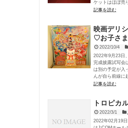
ケットはほぼ売り
記事を読む
映画デリシ
♡お子さ
2022/10/4
2022年9月2
完成披露試写会
は別の予定が入
んが自ら前線に赴
記事を読む
トロピカル
2022/3/1
2022年02月
はJ:COMホー