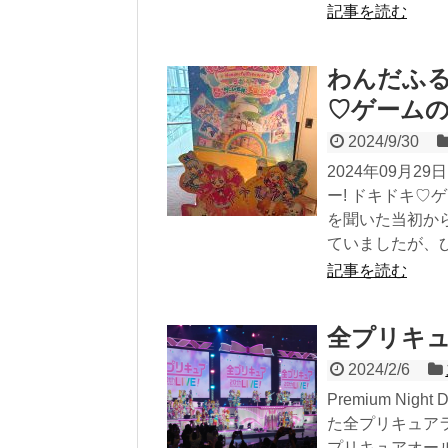
記事を読む
わんだふる
♡ゲームの
2024/9/30
2024年09月
ー! ドキドキ♡
を聞いた当初か
ていましたが、ひ
記事を読む
全プリキ
2024/2/6
Premium Ni
た全プリキュアライ
プリキュアオール