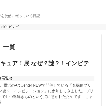
でを徒然に綴っている日記
バダイビング
」
一覧
キュア！展 なぜ？謎？！インビテ
展覧会
日、横浜のArt Center NEWで開催している「名探偵プリ
ぜ？謎？！インビテーション」に参加してきました。プリ
トで且つ謎解きものという点に惹かれたためです。ちょ
..