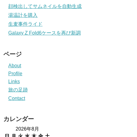
顔検出してサムネイルを自動生成
湯温計を購入
生麦事件ライド
Galaxy Z Fold6ケースを再び新調
ページ
About
Profile
Links
旅の足跡
Contact
カレンダー
2026年8月
日
月
火
水
木
金
土