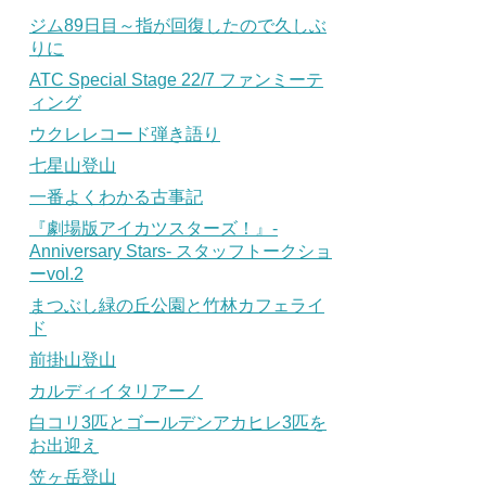
ジム89日目～指が回復したので久しぶ
りに
ATC Special Stage 22/7 ファンミーテ
ィング
ウクレレコード弾き語り
七星山登山
一番よくわかる古事記
『劇場版アイカツスターズ！』-
Anniversary Stars- スタッフトークショ
ーvol.2
まつぶし緑の丘公園と竹林カフェライ
ド
前掛山登山
カルディイタリアーノ
白コリ3匹とゴールデンアカヒレ3匹を
お出迎え
笠ヶ岳登山