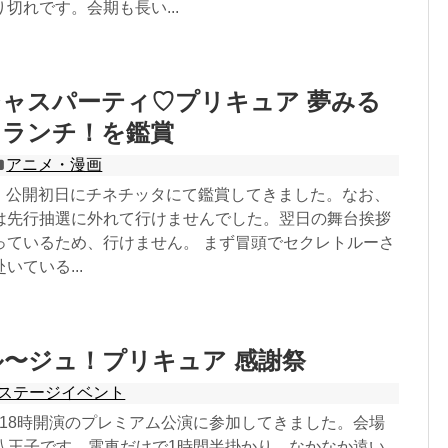
切れです。会期も長い...
ャスパーティ♡プリキュア 夢みる
まランチ！を鑑賞
アニメ・漫画
3日、公開初日にチネチッタにて鑑賞してきました。なお、
は先行抽選に外れて行けませんでした。翌日の舞台挨拶
っているため、行けません。 まず冒頭でセクレトルーさ
いている...
〜ジュ！プリキュア 感謝祭
ステージイベント
19日18時開演のプレミアム公演に参加してきました。会場
ル八王子です。電車だけで1時間半掛かり、なかなか遠い