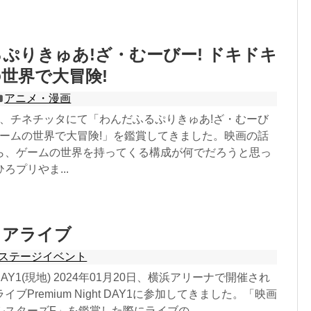
ぷりきゅあ!ざ・むーびー! ドキドキ
世界で大冒険!
アニメ・漫画
29日、チネチッタにて「わんだふるぷりきゅあ!ざ・むーび
ゲームの世界で大冒険!」を鑑賞してきました。映画の話
ら、ゲームの世界を持ってくる構成が何でだろうと思っ
ろプリやま...
ュアライブ
ステージイベント
ght DAY1(現地) 2024年01月20日、横浜アリーナで開催され
ブPremium Night DAY1に参加してきました。「映画
スターズF」を鑑賞した際にライブの...