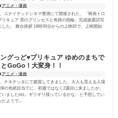
アニメ・漫画
16日、ユナイテッドシネマ豊洲にて開催された、「映画トロ
プリキュア 雪のプリンセスと奇跡の指輪」完成披露試写
した。 舞台挨拶 18時30分からの上映回で、上映開始
ングっど♥プリキュア ゆめのまちで
とGoGo！大変身！！
アニメ・漫画
29日、チネチッタにて鑑賞してきました。大人も貰える入場
2弾の色紙目当てに、初週ではなく2週目に来ましたが、
ていましたorz。ギリギリ残っているかな、と予想してい
たようで...