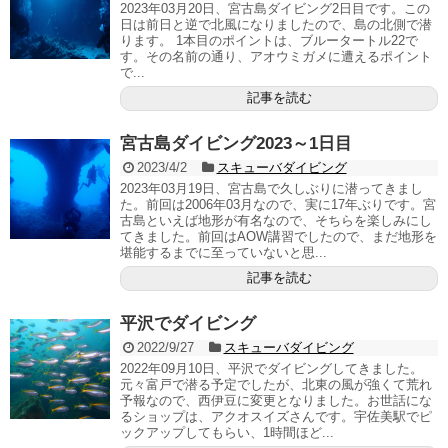
2023年03月20日、宮古島ダイビング2日目です。この
日は前日と逆で北風になりましたので、島の北側で潜
ります。 1本目のポイントは、ブルータートル22で
す。その名前の通り、アオウミガメに遭えるポイント
で...
記事を読む
宮古島ダイビング2023～1日目
2023/4/2
スキューバダイビング
2023年03月19日、宮古島で久しぶりに潜ってきまし
た。前回は2006年03月なので、実に17年ぶりです。宮
古島といえば地形が有名なので、そちらを楽しみにし
てきました。前回はAOW講習でしたので、まだ地形を
堪能するまでに至っていないと思...
記事を読む
平沢でダイビング
2022/9/27
スキューバダイビング
2022年09月10日、平沢でダイビングしてきました。
元々富戸で潜る予定でしたが、北東の風が強くて荒れ
予報なので、西伊豆に変更となりました。お世話にな
るショップは、アクオスイズさんです。宇佐美駅でピ
ックアップしてもらい、1時間ほど...