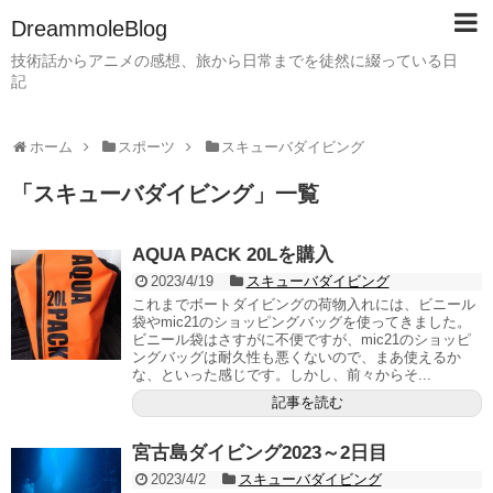
DreammoleBlog
技術話からアニメの感想、旅から日常までを徒然に綴っている日
記
ホーム
スポーツ
スキューバダイビング
「
スキューバダイビング
」
一覧
AQUA PACK 20Lを購入
2023/4/19
スキューバダイビング
これまでボートダイビングの荷物入れには、ビニール
袋やmic21のショッピングバッグを使ってきました。
ビニール袋はさすがに不便ですが、mic21のショッピ
ングバッグは耐久性も悪くないので、まあ使えるか
な、といった感じです。しかし、前々からそ...
記事を読む
宮古島ダイビング2023～2日目
2023/4/2
スキューバダイビング