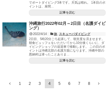
でボートダイビング3本です。天気は晴れ。 1本目のポ
イントは、座間...
記事を読む
沖縄旅行2022年02月～2日目（名護ダイビ
ング）
2022/4/14
旅
,
スキューバダイビング
2日目、5時20分ごろ起床して、朝支度を済ませます。
朝食ビュッフェをいただいてから10分後くらいに、ダ
イビングショップの送迎車で移動します。 この日のポ
イントは沖縄北部の名護方面になります。沖縄中部の
恩納村は潜ったことありま...
記事を読む
1
2
3
4
5
6
7
8