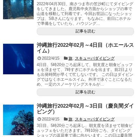
2022年04月30日、南さつま市の笠沙町にてダイビング
をしてきました。鹿児島中央方面からショップの車で
山道を移動して到着です。今回お世話になったショッ
プは、SBさんになります。 ちなみに、前日にホテル
で準備をしていたら、ハウジング...
記事を読む
沖縄旅行2022年02月～4日目（ホエールス
イム）
2022/4/15
旅
,
スキューバダイビング
4日目、5時20分ごろ起床して、朝支度と朝食ビュッフ
ェを済ませて、7時すぎにホテルを出ます。前2日より
も出発時間が早くて忙しないです。 この日はダイビン
グではなくホエールスイム。外洋で泳ぐことになるた
め、一定のスノーケリングスキルが...
記事を読む
沖縄旅行2022年02月～3日目（慶良間ダイ
ビング）
2022/4/15
旅
,
スキューバダイビング
3日目、5時20分ごろ起床し、朝支度を済ませて朝食ビ
ュッフェをいただきます。7時10分ごろ、ダイビング
ショップの送迎車で港に向かいます。この日は慶良間