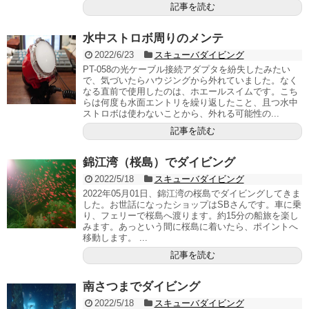
記事を読む
水中ストロボ周りのメンテ
2022/6/23
スキューバダイビング
PT-058の光ケーブル接続アダプタを紛失したみたい
で、気づいたらハウジングから外れていました。なく
なる直前で使用したのは、ホエールスイムです。こち
らは何度も水面エントリを繰り返したこと、且つ水中
ストロボは使わないことから、外れる可能性の...
記事を読む
錦江湾（桜島）でダイビング
2022/5/18
スキューバダイビング
2022年05月01日、錦江湾の桜島でダイビングしてきま
した。お世話になったショップはSBさんです。車に乗
り、フェリーで桜島へ渡ります。約15分の船旅を楽し
みます。あっという間に桜島に着いたら、ポイントへ
移動します。 ...
記事を読む
南さつまでダイビング
2022/5/18
スキューバダイビング