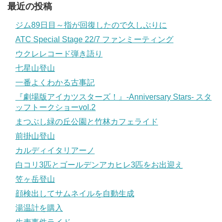
最近の投稿
ジム89日目～指が回復したので久しぶりに
ATC Special Stage 22/7 ファンミーティング
ウクレレコード弾き語り
七星山登山
一番よくわかる古事記
『劇場版アイカツスターズ！』-Anniversary Stars- スタ
ッフトークショーvol.2
まつぶし緑の丘公園と竹林カフェライド
前掛山登山
カルディイタリアーノ
白コリ3匹とゴールデンアカヒレ3匹をお出迎え
笠ヶ岳登山
顔検出してサムネイルを自動生成
湯温計を購入