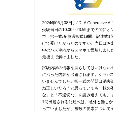
2024年06月08日、JDLA Generativ
受験当日の10:00～23:59までの間
で、択一式/多肢選択式19問、記述式
けて受けたかったのですが、当日はお
中のバス車内からスマホで受験しまし
最後まで解けました。
試験内容の情報を漏らしてはいけない
に沿った内容が出題されます。シラバ
いませんでした。択一式の問題は消去
ね正しいだろうと思っていても一抹の
な」と「不適切な」を読み違えても、
1問出題される記述式は、意外と難し
っていましたが、複数の要素について