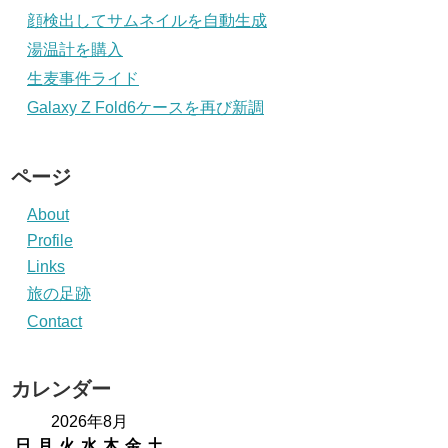
顔検出してサムネイルを自動生成
湯温計を購入
生麦事件ライド
Galaxy Z Fold6ケースを再び新調
ページ
About
Profile
Links
旅の足跡
Contact
カレンダー
2026年8月
日
月
火
水
木
金
土