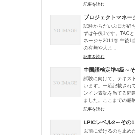
記事を読む
プロジェクトマネー
試験からだいぶ日が経
ずは午後1です。TAC
ネージャ2011春 午
の有無や大ま...
記事を読む
中国語検定準4級～そ
試験に向けて、テキス
います。一応記載され
ンイン表記を当てる問
ました。ここまでの感触で
記事を読む
LPICレベル2～その1
以前に受けるのを止めた