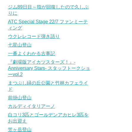
ジム89日目～指が回復したので久しぶ
りに
ATC Special Stage 22/7 ファンミーテ
ィング
ウクレレコード弾き語り
七星山登山
一番よくわかる古事記
『劇場版アイカツスターズ！』-
Anniversary Stars- スタッフトークショ
ーvol.2
まつぶし緑の丘公園と竹林カフェライ
ド
前掛山登山
カルディイタリアーノ
白コリ3匹とゴールデンアカヒレ3匹を
お出迎え
笠ヶ岳登山