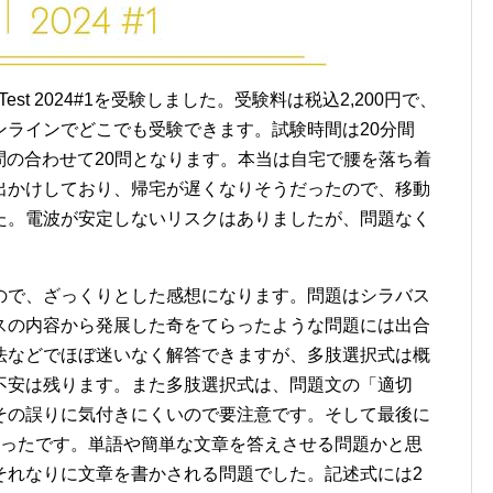
e AI Test 2024#1を受験しました。受験料は税込2,200円で、
にオンラインでどこでも受験できます。試験時間は20分間
1問の合わせて20問となります。本当は自宅で腰を落ち着
出かけしており、帰宅が遅くなりそうだったので、移動
た。電波が安定しないリスクはありましたが、問題なく
ので、ざっくりとした感想になります。問題はシラバス
スの内容から発展した奇をてらったような問題には出合
法などでほぼ迷いなく解答できますが、多肢選択式は概
不安は残ります。また多肢選択式は、問題文の「適切
その誤りに気付きにくいので要注意です。そして最後に
かったです。単語や簡単な文章を答えさせる問題かと思
それなりに文章を書かされる問題でした。記述式には2