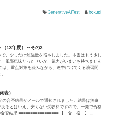
GenerativeAITest
bokupi
ャ（13年度）～その2
休で、少しだけ勉強量を増やしました。本当はもう少し
が、風邪気味だったせいか、気力がいまいち持ちません
しては、重点対策を読みながら、途中に出てくる演習問
...
発表）
、G検定の合否結果がメールで通知されました。結果は無事
があるとはいえ、安くない受験料ですので、一発で合格
結果 ================= 【 合 格 】 ...