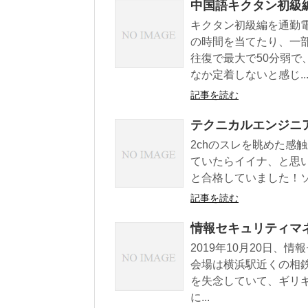
中国語キクタン初級
キクタン初級編を通勤
の時間を当てたり、一
往復で最大で50分弱で
なか定着しないと感じ..
記事を読む
テクニカルエンジニア
2chのスレを眺めた感
ていたらイイナ、と思い、い
と合格していました！ソフ
記事を読む
情報セキュリティマ
2019年10月20日
会場は横浜駅近くの相
を失念していて、ギリギ
に...