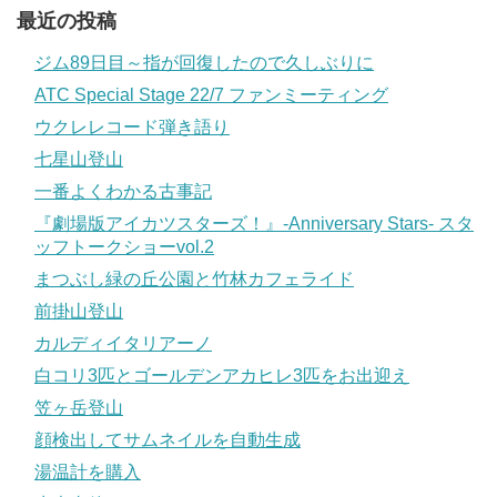
最近の投稿
ジム89日目～指が回復したので久しぶりに
ATC Special Stage 22/7 ファンミーティング
ウクレレコード弾き語り
七星山登山
一番よくわかる古事記
『劇場版アイカツスターズ！』-Anniversary Stars- スタ
ッフトークショーvol.2
まつぶし緑の丘公園と竹林カフェライド
前掛山登山
カルディイタリアーノ
白コリ3匹とゴールデンアカヒレ3匹をお出迎え
笠ヶ岳登山
顔検出してサムネイルを自動生成
湯温計を購入