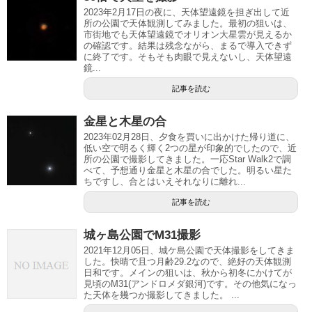
2023年2月17日の夜に、天体望遠鏡を担ぎ出して近
所の公園で天体観測してみました。最初の狙いは、
市街地でも天体望遠鏡でオリオン大星雲が見えるか
の確認です。結果は残念ながら、まるで導入できず
に終了です。そもそも肉眼で見えないし、天体望遠
鏡...
記事を読む
金星と木星の合
2023年02月28日、夕食を買いに出かけた帰り道に、
低い空で明るく輝く2つの星が印象的でしたので、近
所の公園で撮影してきました。一応Star Walk2で調
べて、予想通り金星と木星の合でした。明るい星た
ちですし、合とはいえそれなりに離れ...
記事を読む
城ヶ島公園でM31撮影
2021年12月05日、城ケ島公園で天体撮影をしてきま
した。快晴で且つ月齢29.2なので、絶好の天体観測
日和です。メインの狙いは、秋から初冬にかけてが
見頃のM31(アンドロメダ銀河)です。その他気になっ
た天体を幾つか撮影してきました。 ...