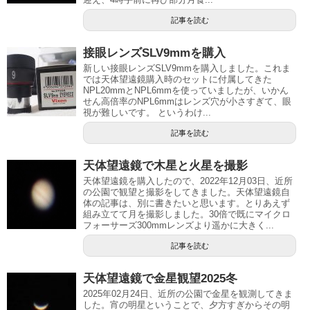
記事を読む
接眼レンズSLV9mmを購入
新しい接眼レンズSLV9mmを購入しました。これま
では天体望遠鏡購入時のセットに付属してきた
NPL20mmとNPL6mmを使っていましたが、いかん
せん高倍率のNPL6mmはレンズ穴が小さすぎて、眼
視が難しいです。 というわけ...
記事を読む
天体望遠鏡で木星と火星を撮影
天体望遠鏡を購入したので、2022年12月03日、近所
の公園で観望と撮影をしてきました。天体望遠鏡自
体の記事は、別に書きたいと思います。とりあえず
組み立てて月を撮影しました。30倍で既にマイクロ
フォーサーズ300mmレンズより遥かに大きく...
記事を読む
天体望遠鏡で金星観望2025冬
2025年02月24日、近所の公園で金星を観測してきま
した。宵の明星ということで、夕方すぎからその明