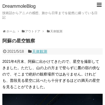
DreammoleBlog
技術話からアニメの感想、旅から日常までを徒然に綴っている日
記
ホーム
アウトドア
天体観測
阿蘇の星空観察
2021/5/18
天体観測
2021年4月末、阿蘇に出かけてきたので、星空を撮影して
きました。ただし、山の上の方まで登らずに麓の宿の傍な
ので、そこまで絶好の観察場所ではありません。けれど
も、普段見る星空に比べたら十分すぎるほどの満天の星空
を見ることができました。