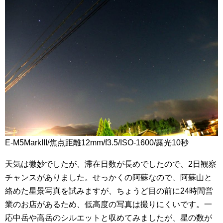
E-M5MarkIII/焦点距離12mm/f3.5/ISO-1600/露光10秒
天気は微妙でしたが、滞在日数が長めでしたので、2日観察
チャンスがありました。せっかくの阿蘇なので、阿蘇山と
絡めた星景写真を試みますが、ちょうど目の前に24時間営
業のお店があるため、低高度の写真は撮りにくいです。一
応中岳や高岳のシルエットと収めてみましたが、星の数が