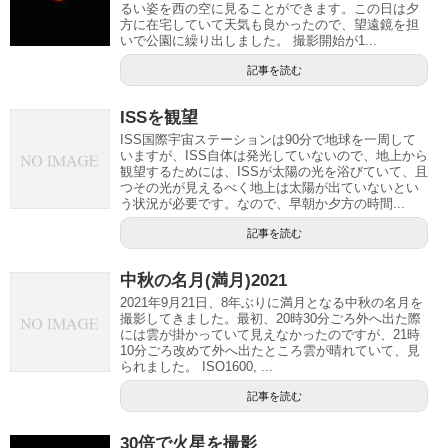
るい姿を西の空に見ることができます。この日は夕
方に在宅していて天気も良かったので、望遠鏡を担
いで公園に繰り出しました。 撮影開始が1...
記事を読む
ISSを観望
ISS国際宇宙ステーションは90分で地球を一周して
いますが、ISS自体は発光していないので、地上から
観望するためには、ISSが太陽の光を浴びていて、且
つその光が見えるべく地上は太陽が出ていないとい
う状況が必要です。なので、早朝か夕方の時間...
記事を読む
中秋の名月(満月)2021
2021年9月21日、8年ぶりに満月となる中秋の名月を
撮影してきました。最初、20時30分ごろ外へ出た際
には雲が掛かっていて見えなかったのですが、21時
10分ごろ改めて外へ出たところ雲が晴れていて、見
られました。 ISO1600, ...
記事を読む
30倍で火星を撮影