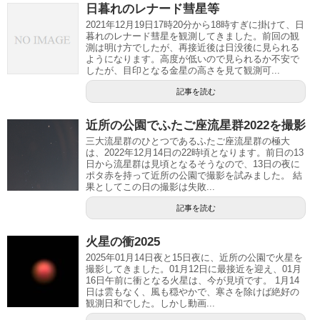
日暮れのレナード彗星等
2021年12月19日17時20分から18時すぎに掛けて、日
暮れのレナード彗星を観測してきました。前回の観
測は明け方でしたが、再接近後は日没後に見られる
ようになります。高度が低いので見られるか不安で
したが、目印となる金星の高さを見て観測可...
記事を読む
近所の公園でふたご座流星群2022を撮影
三大流星群のひとつであるふたご座流星群の極大
は、2022年12月14日の22時頃となります。前日の13
日から流星群は見頃となるそうなので、13日の夜に
ポタ赤を持って近所の公園で撮影を試みました。 結
果としてこの日の撮影は失敗...
記事を読む
火星の衝2025
2025年01月14日夜と15日夜に、近所の公園で火星を
撮影してきました。01月12日に最接近を迎え、01月
16日午前に衝となる火星は、今が見頃です。 1月14
日は雲もなく、風も穏やかで、寒さを除けば絶好の
観測日和でした。しかし動画...