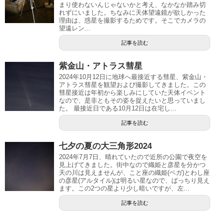
まり使わないんじゃないかと考え、なかなか踏み切
れずにいました。ちなみに天体望遠鏡が欲しかった
理由は、惑星を撮影するためです。そこでカメラの
望遠レン...
記事を読む
紫金山・アトラス彗星
2024年10月12日に地球へ最接近する彗星、紫金山・
アトラス彗星を観望および撮影してきました。この
彗星接近は年初から楽しみにしていた天体イベント
なので、是非ともその姿を捉えたいと思っていまし
た。 最接近日である10月12日は在宅し...
記事を読む
七夕の夏の大三角形2024
2024年7月7日、晴れていたので近所の公園で夜空を
見上げてきました。街中なので織姫と彦星を分かつ
天の川は見えませんが、こと座の織姫(ベガ)とわし座
の彦星(アルタイル)は明るい星なので、ばっちり見え
ます。この2つの星より少し暗いですが、左...
記事を読む