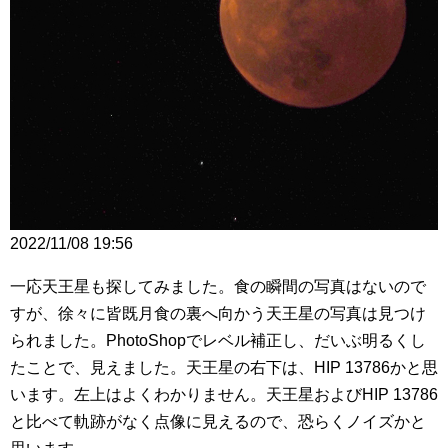
2022/11/08 19:56
一応天王星も探してみました。食の瞬間の写真はないので
すが、徐々に皆既月食の裏へ向かう天王星の写真は見つけ
られました。PhotoShopでレベル補正し、だいぶ明るくし
たことで、見えました。天王星の右下は、HIP 13786かと思
います。左上はよくわかりません。天王星およびHIP 13786
と比べて軌跡がなく点像に見えるので、恐らくノイズかと