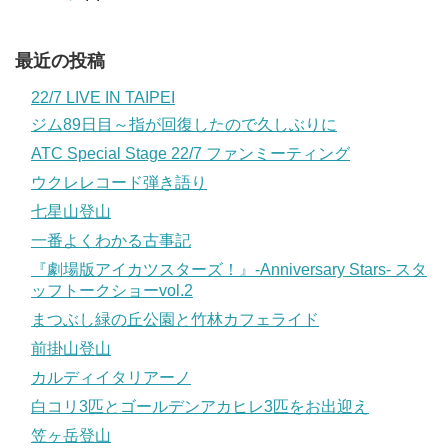
最近の投稿
22/7 LIVE IN TAIPEI
ジム89日目～指が回復したので久しぶりに
ATC Special Stage 22/7 ファンミーティング
ウクレレコード弾き語り
七星山登山
一番よくわかる古事記
『劇場版アイカツスターズ！』-Anniversary Stars- スタ
ッフトークショーvol.2
まつぶし緑の丘公園と竹林カフェライド
前掛山登山
カルディイタリアーノ
白コリ3匹とゴールデンアカヒレ3匹をお出迎え
笠ヶ岳登山