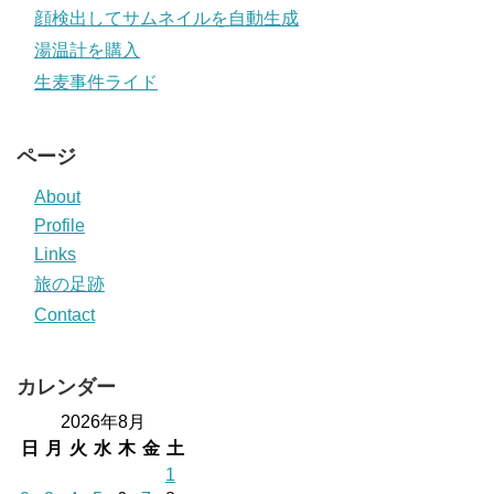
顔検出してサムネイルを自動生成
湯温計を購入
生麦事件ライド
ページ
About
Profile
Links
旅の足跡
Contact
カレンダー
2026年8月
日
月
火
水
木
金
土
1