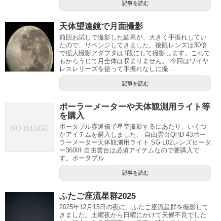
記事を読む
天体望遠鏡で月面撮影
前回お試しで撮影した結果が、大きく手振れしてい
たので、リベンジしてきました。接眼レンズは30倍
で拡大撮影アダプタは1段にして撮影します。これで
もかろうじて月全体は収まりません。 今回はワイヤ
レスレリーズを使って手振れなしに撮...
記事を読む
ポーラーメーターや天体観測用ライト等
を購入
ポータブル赤道儀で星空撮影するにあたり、いくつ
かアイテムを購入しました。 自由雲台QHD-43ポー
ラーメーター天体観測用ライト SG-L02レンズヒータ
ー360III 自由雲台は必須アイテムなので要購入で
す。ポータブル...
記事を読む
ふたご座流星群2025
2025年12月15日の夜に、ふたご座流星群を撮影して
きました。土曜夜から日曜にかけて天候不良でした