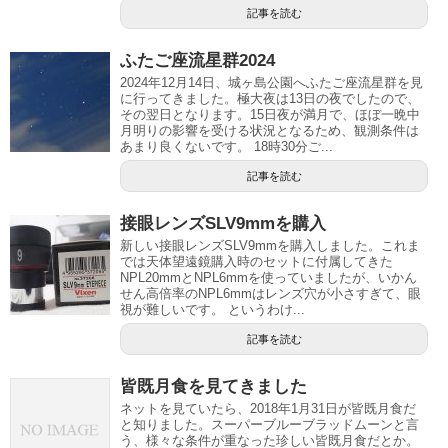
記事を読む
ふたご座流星群2024
2024年12月14日、城ヶ島公園へふたご座流星群を見
に行ってきました。極大夜は13日の夜でしたので、
その翌日となります。15日夜が満月で、ほぼ一晩中
月明りの影響を受ける状況となるため、観測条件は
あまり良くないです。 18時30分ご...
記事を読む
接眼レンズSLV9mmを購入
新しい接眼レンズSLV9mmを購入しました。これま
では天体望遠鏡購入時のセットに付属してきた
NPL20mmとNPL6mmを使っていましたが、いかん
せん高倍率のNPL6mmはレンズ穴が小さすぎて、眼
視が難しいです。 というわけ...
記事を読む
皆既月食を見てきました
ネットを見ていたら、2018年1月31日が皆既月食だ
と知りました。スーパーブルーブラッドムーンと言
う、様々な条件が重なった珍しい皆既月食だとか。