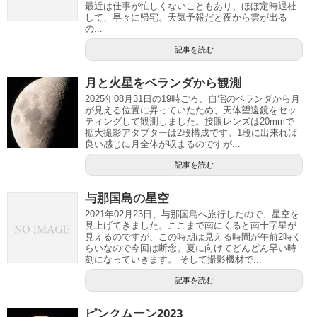
最近は仕事が忙しくないこともあり、ほぼ定時退社
して、早々に帰宅。天気予報だと夜から雲が出る
の...
記事を読む
月と火星をベランダから観測
2025年08月31日の19時ごろ、自宅のベランダから月
が見える位置に昇っていたため、天体望遠鏡をセッ
ティングして観測しました。接眼レンズは20mmで
拡大撮影アダプターは2段構成です。1段に出来れば
良い感じに月全体が収まるのですが...
記事を読む
与那国島の星空
2021年02月23日、与那国島へ旅行したので、星空を
見上げてきました。ここまで南にくると南十字星が
見えるのですが、この時期は見える時間が午前2時く
らいなので今回は断念。夏に向けてどんどん早い時
刻になっていきます。 そして撮影機材で...
記事を読む
ピンクムーン2023