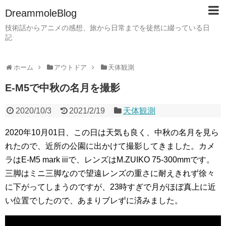
DreammoleBlog
技術話からアニメの感想、旅から日常までを徒然に綴っている日
記
ホーム
アウトドア
天体観測
E-M5で中秋の名月を撮影
2020/10/3
2021/2/19
天体観測
2020年10月01日、この日は天気も良く、中秋の名月を見ら
れたので、近所の公園に出かけて撮影してきました。カメ
ラはE-M5 mark iiiで、レンズはM.ZUIKO 75-300mmです。
三脚はミニ三脚なので望遠レンズの重さに耐えきれず徐々
に下がってしまうのですが、23時すぎで月がほぼ真上に近
い位置でしたので、あまりブレずに済みました。