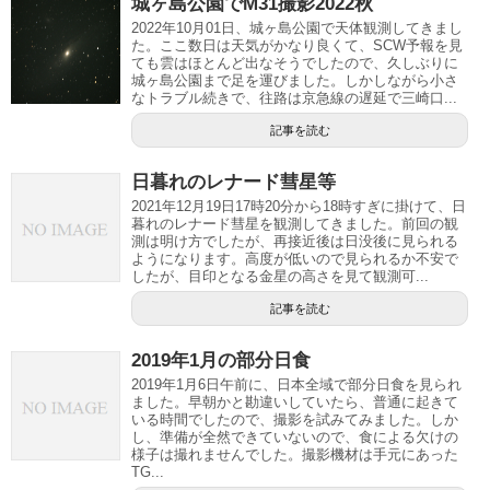
城ヶ島公園でM31撮影2022秋
2022年10月01日、城ヶ島公園で天体観測してきまし
た。ここ数日は天気がかなり良くて、SCW予報を見
ても雲はほとんど出なそうでしたので、久しぶりに
城ヶ島公園まで足を運びました。しかしながら小さ
なトラブル続きで、往路は京急線の遅延で三崎口...
記事を読む
日暮れのレナード彗星等
2021年12月19日17時20分から18時すぎに掛けて、日
暮れのレナード彗星を観測してきました。前回の観
測は明け方でしたが、再接近後は日没後に見られる
ようになります。高度が低いので見られるか不安で
したが、目印となる金星の高さを見て観測可...
記事を読む
2019年1月の部分日食
2019年1月6日午前に、日本全域で部分日食を見られ
ました。早朝かと勘違いしていたら、普通に起きて
いる時間でしたので、撮影を試みてみました。しか
し、準備が全然できていないので、食による欠けの
様子は撮れませんでした。撮影機材は手元にあった
TG...