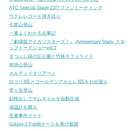
ATC Special Stage 22/7 ファンミーティング
ウクレレコード弾き語り
七星山登山
一番よくわかる古事記
『劇場版アイカツスターズ！』-Anniversary Stars- スタ
ッフトークショーvol.2
まつぶし緑の丘公園と竹林カフェライド
前掛山登山
カルディイタリアーノ
白コリ3匹とゴールデンアカヒレ3匹をお出迎え
笠ヶ岳登山
顔検出してサムネイルを自動生成
湯温計を購入
生麦事件ライド
Galaxy Z Fold6ケースを再び新調