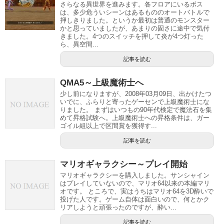
さらなる異世界を進みます。各フロアにいるボス
は、多少危ういシーンはあるもののオートバトルで
押しきりました。というか最初は普通のモンスター
かと思っていましたが、あまりの固さに途中で気付
きました。4つのスイッチを押して炎が4つ灯った
ら、異空間...
記事を読む
QMA5～上級魔術士へ
少し前になりますが、2008年03月09日、出かけたつ
いでに、ふらりと寄ったゲーセンで上級魔術士にな
りました。 まずはいつもの90年代検定で魔法石を集
めて昇格試験へ。上級魔術士への昇格条件は、ガー
ゴイル組以上で区間賞を獲得す...
記事を読む
マリオギャラクシー～プレイ開始
マリオギャラクシーを購入しました。サンシャイン
はプレイしていないので、マリオ64以来の本編マリ
オです。 ところで、実はうちはマリオ64を3D酔いで
投げた人です。ゲーム自体は面白いので、何とかク
リアしようと頑張ったのですが、酔い...
記事を読む