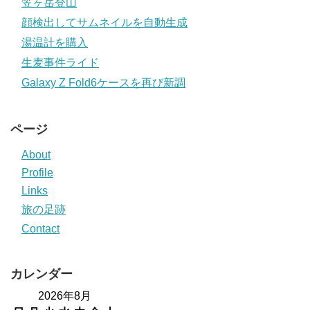
笠ヶ岳登山
顔検出してサムネイルを自動生成
湯温計を購入
生麦事件ライド
Galaxy Z Fold6ケースを再び新調
ページ
About
Profile
Links
旅の足跡
Contact
カレンダー
2026年8月