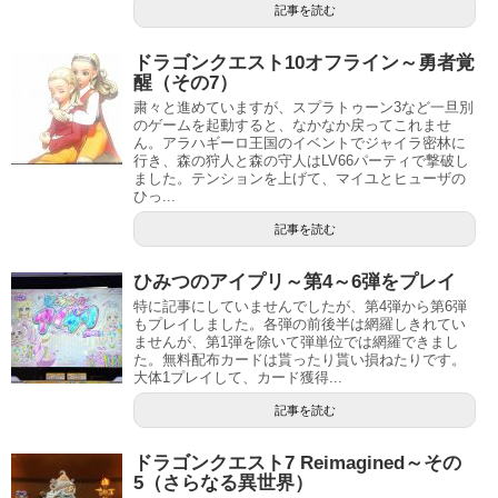
記事を読む
ドラゴンクエスト10オフライン～勇者覚
醒（その7）
粛々と進めていますが、スプラトゥーン3など一旦別
のゲームを起動すると、なかなか戻ってこれませ
ん。アラハギーロ王国のイベントでジャイラ密林に
行き、森の狩人と森の守人はLV66パーティで撃破し
ました。テンションを上げて、マイユとヒューザの
ひっ...
記事を読む
ひみつのアイプリ～第4～6弾をプレイ
特に記事にしていませんでしたが、第4弾から第6弾
もプレイしました。各弾の前後半は網羅しきれてい
ませんが、第1弾を除いて弾単位では網羅できまし
た。無料配布カードは貰ったり貰い損ねたりです。
大体1プレイして、カード獲得...
記事を読む
ドラゴンクエスト7 Reimagined～その
5（さらなる異世界）