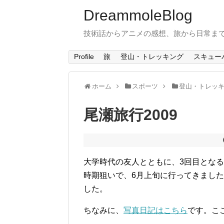
DreammoleBlog
技術話からアニメの感想、旅から日常ま
Profile
旅
登山・トレッキング
スキュー
ホーム
スポーツ
登山・トレッ
尾瀬旅行2009
大学時代の友人とともに、3回目とな
時期狙いで、6月上旬に行ってきまし
した。
ちなみに、
写真日記はこちら
です。こ