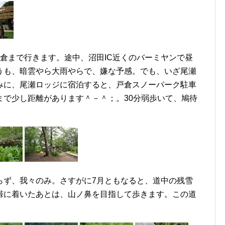
倉まで行きます。途中、沼田IC近くのバーミヤンで昼
うも、暗雲やら大雨やらで、嫌な予感。でも、いざ尾瀬
みに、尾瀬ロッジに宿泊すると、戸倉スノーパーク駐車
まで少し距離があります＾－＾；。30分弱歩いて、鳩待
らず、我々のみ。さすがに7月ともなると、道中の残雪
峠に着いたあとは、山ノ鼻を目指して歩きます。この道
。