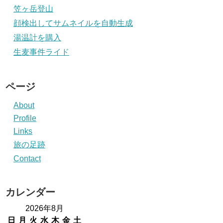
笠ヶ岳登山
顔検出してサムネイルを自動生成
湯温計を購入
生麦事件ライド
ページ
About
Profile
Links
旅の足跡
Contact
カレンダー
2026年8月
日
月
火
水
木
金
土