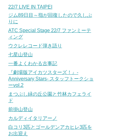
22/7 LIVE IN TAIPEI
ジム89日目～指が回復したので久しぶ
りに
ATC Special Stage 22/7 ファンミーテ
ィング
ウクレレコード弾き語り
七星山登山
一番よくわかる古事記
『劇場版アイカツスターズ！』-
Anniversary Stars- スタッフトークショ
ーvol.2
まつぶし緑の丘公園と竹林カフェライ
ド
前掛山登山
カルディイタリアーノ
白コリ3匹とゴールデンアカヒレ3匹を
お出迎え