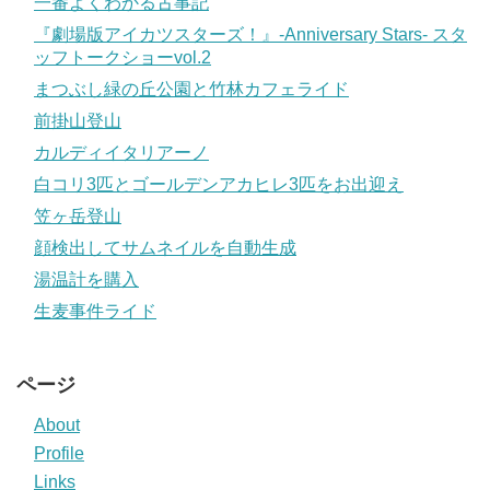
一番よくわかる古事記
『劇場版アイカツスターズ！』-Anniversary Stars- スタ
ッフトークショーvol.2
まつぶし緑の丘公園と竹林カフェライド
前掛山登山
カルディイタリアーノ
白コリ3匹とゴールデンアカヒレ3匹をお出迎え
笠ヶ岳登山
顔検出してサムネイルを自動生成
湯温計を購入
生麦事件ライド
ページ
About
Profile
Links