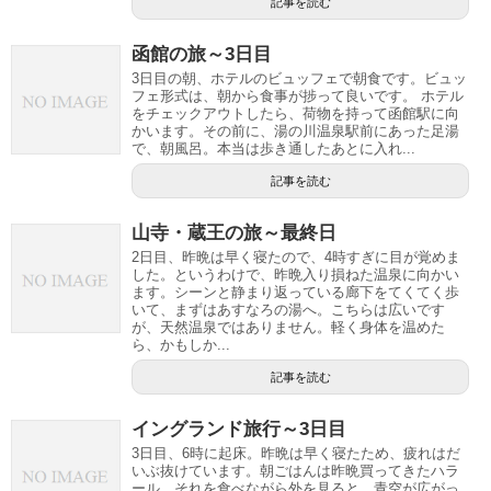
記事を読む
函館の旅～3日目
3日目の朝、ホテルのビュッフェで朝食です。ビュッ
フェ形式は、朝から食事が捗って良いです。 ホテル
をチェックアウトしたら、荷物を持って函館駅に向
かいます。その前に、湯の川温泉駅前にあった足湯
で、朝風呂。本当は歩き通したあとに入れ...
記事を読む
山寺・蔵王の旅～最終日
2日目、昨晩は早く寝たので、4時すぎに目が覚めま
した。というわけで、昨晩入り損ねた温泉に向かい
ます。シーンと静まり返っている廊下をてくてく歩
いて、まずはあすなろの湯へ。こちらは広いです
が、天然温泉ではありません。軽く身体を温めた
ら、かもしか...
記事を読む
イングランド旅行～3日目
3日目、6時に起床。昨晩は早く寝たため、疲れはだ
いぶ抜けています。朝ごはんは昨晩買ってきたハラ
ール。それを食べながら外を見ると、青空が広がっ