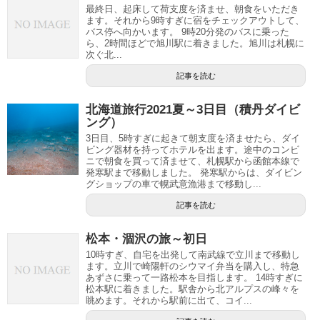
最終日、起床して荷支度を済ませ、朝食をいただき
ます。それから9時すぎに宿をチェックアウトして、
バス停へ向かいます。 9時20分発のバスに乗った
ら、2時間ほどで旭川駅に着きました。旭川は札幌に
次ぐ北...
記事を読む
北海道旅行2021夏～3日目（積丹ダイビ
ング）
3日目、5時すぎに起きて朝支度を済ませたら、ダイ
ビング器材を持ってホテルを出ます。途中のコンビ
ニで朝食を買って済ませて、札幌駅から函館本線で
発寒駅まで移動しました。 発寒駅からは、ダイビン
グショップの車で幌武意漁港まで移動し...
記事を読む
松本・涸沢の旅～初日
10時すぎ、自宅を出発して南武線で立川まで移動し
ます。立川で崎陽軒のシウマイ弁当を購入し、特急
あずさに乗って一路松本を目指します。 14時すぎに
松本駅に着きました。駅舎から北アルプスの峰々を
眺めます。それから駅前に出て、コイ...