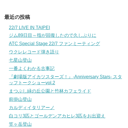
最近の投稿
22/7 LIVE IN TAIPEI
ジム89日目～指が回復したので久しぶりに
ATC Special Stage 22/7 ファンミーティング
ウクレレコード弾き語り
七星山登山
一番よくわかる古事記
『劇場版アイカツスターズ！』-Anniversary Stars- スタ
ッフトークショーvol.2
まつぶし緑の丘公園と竹林カフェライド
前掛山登山
カルディイタリアーノ
白コリ3匹とゴールデンアカヒレ3匹をお出迎え
笠ヶ岳登山