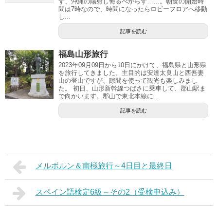
ず、沖縄の陽射し侮るべからず……。朝食の開始時
間は7時なので、時間になったらロビーフロアへ移動
し...
記事を読む
福島山形旅行
2023年09月09日から10日にかけて、福島県と山形県
を旅行してきました。主目的は安達太良山と西吾妻
山の登山ですが、隙間を使って観光も楽しみまし
た。 初日、山形新幹線つばさに乗車して、郡山駅ま
で向かいます。郡山で東北本線に...
記事を読む
メルボルン＆南極旅行～4日目と最終日
スペイン語検定6級～その2（受検申込み）