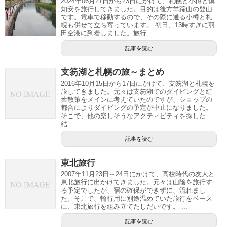
2024年06月21日から23日にかけて、札幌と小樽と倶
知安を旅行してきました。目的は後方羊蹄山の登山
です。電車で移動するので、その際に通る小樽と札
幌も併せて立ち寄っています。 初日、13時すぎに羽
田空港に到着しました。旅行...
記事を読む
支笏湖と札幌の旅～まとめ
2016年10月15日から17日にかけて、支笏湖と札幌を
旅してきました。元々は支笏湖でのダイビングと紅
葉散策をメインに考えていたのですが、ショップの
都合によりダイビングの予定が中止になりました。
そこで、他の楽しそうなアクティビティを探した
結...
記事を読む
東北旅行
2007年11月23日～24日にかけて、高校時代の友人と
東北旅行に出かけてきました。元々は山陰を旅行す
る予定でしたが、宿の確保ができずに、流れまし
た。そこで、輪行用に別途温めていた旅行をベース
に、東北旅行を組み立てたしだいです。 ...
記事を読む