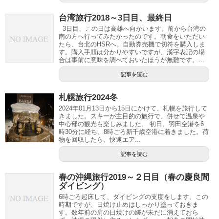
台湾旅行2018～3日目、最終日
3日目、この日は高雄へ向かいます。前から台湾の
南の方へ行ってみたかったのです。朝食をいただい
たら、台北のHSRへ。自動券売機で切符を購入しま
す。購入手順は分かりやすいですが、漢字表記の場
合は事前に意味を調べておいたほうが無難です。...
記事を読む
札幌旅行2024冬
2024年01月13日から15日にかけて、札幌を旅行して
きました。スキーが主目的の旅行で、併せて温泉や
中心部の観光も楽しみました。 初日、羽田空港を6
時30分に経ち、8時ごろ新千歳空港に着きました。荷
物を回収したら、快速エア...
記事を読む
春の沖縄旅行2019～２日目（春の慶良間
ダイビング）
6時ごろ起床して、ダイビングの支度をします。この
時期ですが、日焼け止めはしっかり塗っておきま
す。数年前の肩の日焼けの跡が未だに消えておら