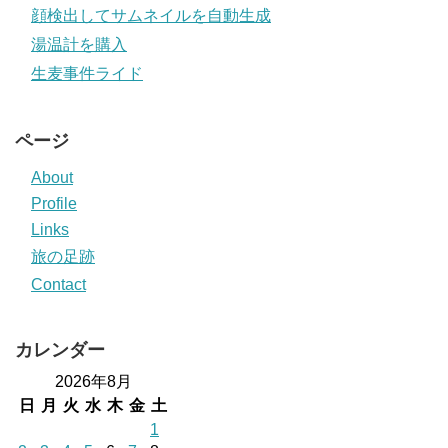
顔検出してサムネイルを自動生成
湯温計を購入
生麦事件ライド
ページ
About
Profile
Links
旅の足跡
Contact
カレンダー
2026年8月
日
月
火
水
木
金
土
1