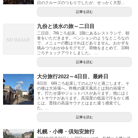
日のクルーズのつもりでしたが、せっかく大型...
記事を読む
九份と淡水の旅～二日目
二日目、7時ごろ起床。1階にあるレストランで、朝
食をいただきます。ペンションのようなところなの
で、メニューの数はそれほどありません。おかずを
摘みつつおかゆをモグモグ。荷物をまとめて、10時
ごろチェックアウトしました。 ...
記事を読む
大分旅行2022～4日目、最終日
4日目、6時ごろ起床してのんびりと過ごします。そ
の後は大浴場へ。昨晩の露天風呂とは別の浴場で
す。打たせ湯やジェットバスがあります。他にはミ
ストサウナがあります。高湿度の低温で汗をかく感
じは、普段の高温サウナとはまた違う感覚でし
た。...
記事を読む
札幌・小樽・倶知安旅行