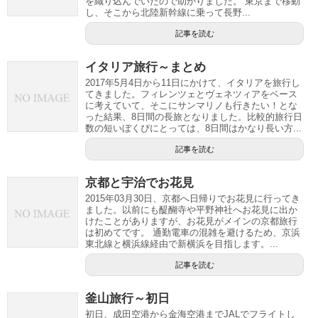
を織り込んでいたので助かりました。 東京まで移動
し、そこから北陸新幹線に乗って長野...
記事を読む
イタリア旅行～まとめ
2017年5月4日から11日にかけて、イタリアを旅行し
てきました。フィレンツェとヴェネツィアをベース
に考えていて、そこにサンマリノも行きたい！とな
った結果、8日間の長旅となりました。比較的旅行日
数の短いぼくぴにとっては、8日間はかなり長い方...
記事を読む
京都と宇治でお花見
2015年03月30日、京都へ日帰りでお花見に行ってき
ました。以前にも醍醐寺や平野神社へお花見に出か
けたことがありますが、お花見がメインの京都旅行
は初めてです。 通勤電車の混雑を避けるため、京浜
東北線と横浜線経由で新横浜を目指します。...
記事を読む
釜山旅行～初日
初日、成田空港から金海空港までJALでフライトし