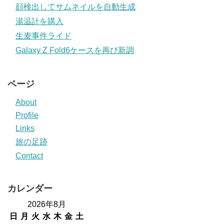
顔検出してサムネイルを自動生成
湯温計を購入
生麦事件ライド
Galaxy Z Fold6ケースを再び新調
ページ
About
Profile
Links
旅の足跡
Contact
カレンダー
2026年8月
日
月
火
水
木
金
土