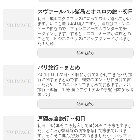
スヴァールバル諸島とオスロの旅～初日
初日、成田エクスプレスに乗って成田空港へ向かい
ます。いつも通りJAL購入ですが、運航はフィンエ
アーの便なので、フィンエアーのカウンターでチェ
ックインします。すると、エコノミー席が満席との
ことで、ビジネスクラスにアップグレードされまし
た！初経...
記事を読む
パリ旅行～まとめ
2011年11月22日～28日にかけて出かけてきたパリ旅
行に関するまとめです。複数のエントリに分けて書
いたため、このエントリでまとめておきます。 パリ
旅行～準備、出発 航空券やホテルの手配 日本から出
国 パリ...
記事を読む
戸隠赤倉旅行～初日
初日、4時30分ごろ起床して5時20分ごろ家を出まし
た。ところが新幹線の切符を忘れて家まで戻りま
す。そこそこ進んだ後に気づきましたが、バッファ