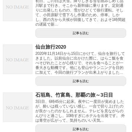
初日、この日は大雪。降りしきる雪を踏みしめて品
川駅まで行き、そこから新幹線に乗ります。定刻通
りに出発したものの、雪がひどくて徐行運転。そし
て、小田原駅で雪下ろし作業のため、停車。しか
し、西の方から天候が回復してきて、およそ1時間超
の遅延で新...
記事を読む
仙台旅行2020
2020年11月14日から15日にかけて、仙台を旅行して
きました。以前仙台に出かけた際に、はらこ飯を食
べそびれたことが心残りで、それを食べることが一
番大きな動機です。他にも登山やランニングを目的
に加えて、今回の旅行プランが出来上がりました...
記事を読む
石垣島、竹富島、那覇の旅～3日目
3日目、6時45分に起床。夜中に一度目が覚めました
が、酔いは残っていない感じ。一合で切り上げたの
が良かったのかもしれません。テレビを見ながらの
んびりと過ごし、10時すぎにホテルを出発です。 外
は青空が広がって、気持ちのいい天気...
記事を読む