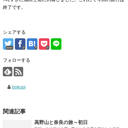
終了です。
シェアする
error
0
0
フォローする
bokupi
関連記事
高野山と奈良の旅～初日