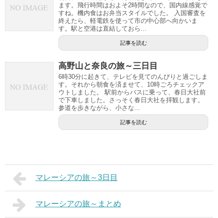
ます。飛行時間はおよそ2時間なので、国内線感覚で
すね。機内食はお弁当スタイルでした。 入国審査を
終えたら、軽電鉄を使って市の中心部へ向かいま
す。駅と空港は直結しておら...
記事を読む
高野山と奈良の旅～三日目
6時30分に起きて、テレビを見てのんびりと過ごしま
す。それから朝食を済ませて、10時ごろチェックア
ウトしました。 駅前からバスに乗って、春日大社前
で下車しました。さっそく春日大社を拝観します。
参道を歩きながら、小さな...
記事を読む
マレーシアの旅～3日目
マレーシアの旅～まとめ