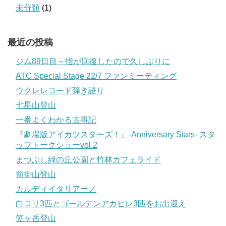
未分類
(1)
最近の投稿
ジム89日目～指が回復したので久しぶりに
ATC Special Stage 22/7 ファンミーティング
ウクレレコード弾き語り
七星山登山
一番よくわかる古事記
『劇場版アイカツスターズ！』-Anniversary Stars- スタ
ッフトークショーvol.2
まつぶし緑の丘公園と竹林カフェライド
前掛山登山
カルディイタリアーノ
白コリ3匹とゴールデンアカヒレ3匹をお出迎え
笠ヶ岳登山