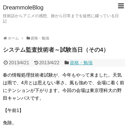
DreammoleBlog
技術話からアニメの感想、旅から日常までを徒然に綴っている日
記
ホーム
資格・勉強
システム監査技術者～試験当日（その4）
2013/4/21
2013/4/22
資格・勉強
春の情報処理技術者試験が、今年もやって来ました。天気
は雨で、4月とは思えない寒さ。風も強めで、会場に着く前
にテンションが下がります。今回の会場は東京理科大の野
田キャンパスです。
【午前1】
免除。