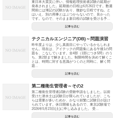
東日本大震災に伴い、情報処理技術者試験の延期が
発表されました。延期後の日程は6月26日です。数週
間前には簿記の試験があり、微妙な日程ですね。と
はいえ、別の用事とはぶつからないので、良かった
です。なので、そのまま新日程の試験を受ける予...
記事を読む
テクニカルエンジニア(DB)～問題演習
昨年度よりは、少し真面目にやっているかもしれま
せん。現在は、アイテックの問題集にある午後1の問
題を、こなしています。全4部（1部につき5問）のう
ち、第2部まで解きました。制限時間を決めて解くこ
とは、時間に対する意識がつくのと同時に、解く問
題...
記事を読む
第二種衛生管理者～その2
第二種衛生管理者試験の受験申請をしました。以前
受けた潜水士は試験日が限られていましたが、こち
らは需要が多いためか、かなり頻繁に試験日が設け
られています。休日開催もあるので、東京試験場で
2026年5月23日(土)に申し込みました。 受...
記事を読む