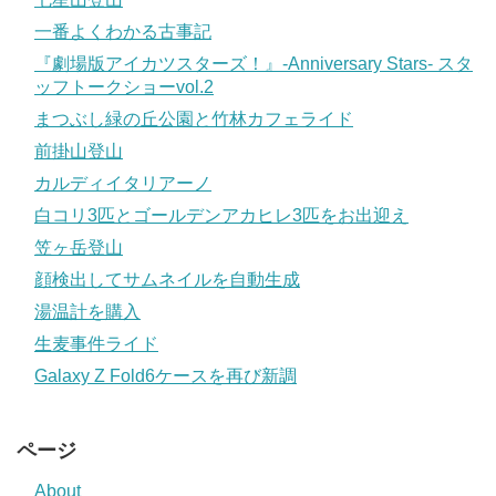
一番よくわかる古事記
『劇場版アイカツスターズ！』-Anniversary Stars- スタ
ッフトークショーvol.2
まつぶし緑の丘公園と竹林カフェライド
前掛山登山
カルディイタリアーノ
白コリ3匹とゴールデンアカヒレ3匹をお出迎え
笠ヶ岳登山
顔検出してサムネイルを自動生成
湯温計を購入
生麦事件ライド
Galaxy Z Fold6ケースを再び新調
ページ
About