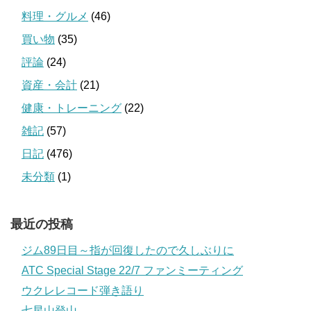
料理・グルメ
(46)
買い物
(35)
評論
(24)
資産・会計
(21)
健康・トレーニング
(22)
雑記
(57)
日記
(476)
未分類
(1)
最近の投稿
ジム89日目～指が回復したので久しぶりに
ATC Special Stage 22/7 ファンミーティング
ウクレレコード弾き語り
七星山登山