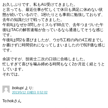
お久しぶりです。私もAU受けてきました。
と言っても、最近仕事が忙しくて休日も満足に休めない状
態が続いているので、1秒たりとも事前に勉強しておらず、
去年の知識だけで戦ってきました。
午前IIはなぜか3問しかミスらず88点で、去年つまづいた午
後IはTACの解答速報が合っているなら通過してそうな感じ
です。
午後IIは問2を選びましたが、ウが5工程の内の4工程までし
か書けずに時間切れになってしまいましたのでB評価な感じ
です。
余談ですが、技術士二次の口頭に合格しました。
忙しすぎて喜びを噛み締める時間もなく2か月近く経とうと
しています。
それでは。
bokupi
より:
2013/5/12 日曜日 0:52:02
To:hokさん