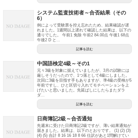
システム監査技術者～合否結果（その
6）
例によって受験票を控え忘れたため、結果確認が遅
れました。1週間以上遅れて確認した結果は、以下の
通りでした。 午前1 免除 午前2 84.00点 午後1 68点
午後2 D と...
記事を読む
中国語検定4級～その1
元々3級を対象に据えていましたが、3月の試験には
厳しそうだったので、1つ落として4級にしました。
次回に3級を目指す手もありますが、準4級の受検が5
年前ですし、ひと区切り入れてモチベーションを上
げたいと思いました。先延ばしにしたらまたダラ
ダ...
記事を読む
日商簿記2級～合否通知
先週末に受けた日商簿記2級ですが、薄い結果通知が
届きました。結果は、以下のとおりです。 (1) (2) (3)
(4) (5) 合計 8 16 16 18 8 66 仕訳があと1問解けてい