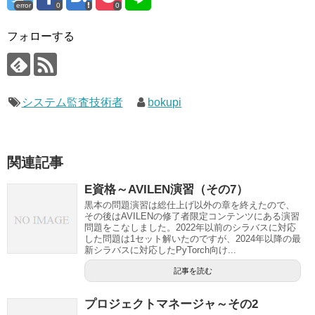
error
0
0
フォローする
システム監査技術者
bokupi
関連記事
E資格～AVILEN演習（その7）
黒本の問題演習は総仕上げ以外の章を終えたので、
その後はAVILENの修了者限定コンテンツにある演習
問題をこなしました。2022年以前のシラバスに対応
した問題は1セット解いたのですが、2024年以降の最
新シラバスに対応したPyTorch向け...
記事を読む
プロジェクトマネージャ～その2