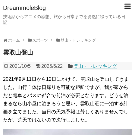
DreammoleBlog
技術話からアニメの感想、旅から日常までを徒然に綴っている日
記
ホーム
スポーツ
登山・トレッキング
雲取山登山
2021/10/5
2025/6/22
登山・トレッキング
2021年9月11日から12日にかけて、雲取山を登山してきま
した。山行自体は日帰りも可能な距離ですが、我が家から
だと電車とバスの都合で前泊が必要となります。どうせ泊
まるなら山小屋に泊まろうと思い、雲取山荘に一泊する計
画を立てました。当日の天気予報は芳しくありませんでし
たが、荒天ではないので決行しました。