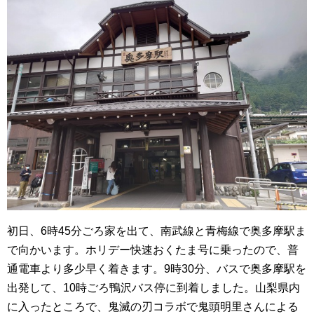
初日、6時45分ごろ家を出て、南武線と青梅線で奥多摩駅ま
で向かいます。ホリデー快速おくたま号に乗ったので、普
通電車より多少早く着きます。9時30分、バスで奥多摩駅を
出発して、10時ごろ鴨沢バス停に到着しました。山梨県内
に入ったところで、鬼滅の刃コラボで鬼頭明里さんによる