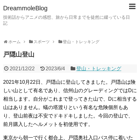
DreammoleBlog
技術話からアニメの感想、旅から日常までを徒然に綴っている日
記
ホーム
スポーツ
登山・トレッキング
戸隠山登山
2021/12/22
2023/6/4
登山・トレッキング
2021年10月22日、戸隠山に登山してきました。戸隠山は険
しい山として有名であり、信州山のグレーディングではDに
相当します。自分がこれまで登ってきた山で、Dに相当する
山はありません。蟻の塔渡りという有名な危険個所もあ
り、登山前夜は不安でドキドキしました。今回の登山で、
前月購入したヘルメットを初使用です。
東京から朝一で行く都合上、戸隠奥社入口バス停に着いた