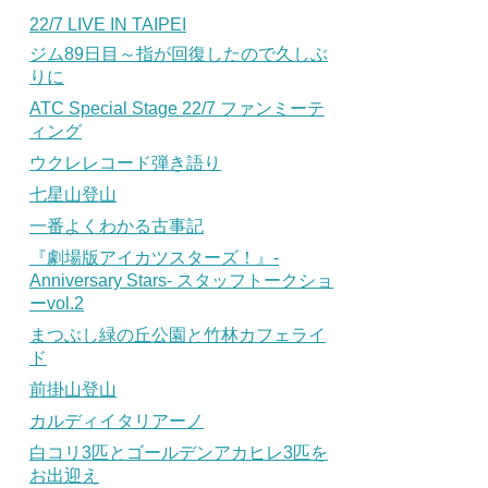
22/7 LIVE IN TAIPEI
ジム89日目～指が回復したので久しぶ
りに
ATC Special Stage 22/7 ファンミーテ
ィング
ウクレレコード弾き語り
七星山登山
一番よくわかる古事記
『劇場版アイカツスターズ！』-
Anniversary Stars- スタッフトークショ
ーvol.2
まつぶし緑の丘公園と竹林カフェライ
ド
前掛山登山
カルディイタリアーノ
白コリ3匹とゴールデンアカヒレ3匹を
お出迎え