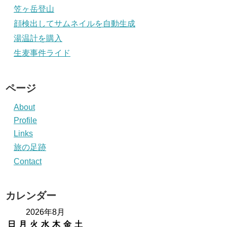
笠ヶ岳登山
顔検出してサムネイルを自動生成
湯温計を購入
生麦事件ライド
ページ
About
Profile
Links
旅の足跡
Contact
カレンダー
2026年8月
日
月
火
水
木
金
土