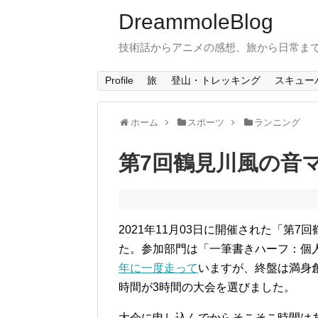
DreammoleBlog
技術話からアニメの感想、旅から日常ま
Profile
旅
登山・トレッキング
スキュー
ホーム
スポーツ
ランニング
第7回鶴見川風の音
2021年11月03日に開催された「第
た。参加部門は「一筆書きハーフ：個
年に一度走って
いますが、終盤は満身
時間が3時間の大会を選びました。
大会に申し込んでからそこそこ時間は